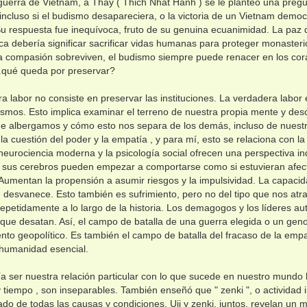
guerra de Vietnam, a Thay ( Thich Nhat Hanh ) se le planteó una pregunt
incluso si el budismo desapareciera, o la victoria de un Vietnam democr
 respuesta fue inequívoca, fruto de su genuina ecuanimidad. La paz d
ca debería significar sacrificar vidas humanas para proteger monasterios
a compasión sobreviven, el budismo siempre puede renacer en los cor
qué queda por preservar?
a labor no consiste en preservar las instituciones. La verdadera labor 
smos. Esto implica examinar el terreno de nuestra propia mente y descu
ue albergamos y cómo esto nos separa de los demás, incluso de nuest
la cuestión del poder y la empatía , y para mí, esto se relaciona con la
neurociencia moderna y la psicología social ofrecen una perspectiva 
, sus cerebros pueden empezar a comportarse como si estuvieran afec
Aumentan la propensión a asumir riesgos y la impulsividad. La capacid
 desvanece. Esto también es sufrimiento, pero no del tipo que nos at
epetidamente a lo largo de la historia. Los demagogos y los líderes auto
 que desatan. Así, el campo de batalla de una guerra elegida o un gen
nto geopolítico. Es también el campo de batalla del fracaso de la empa
 humanidad esencial.
a ser nuestra relación particular con lo que sucede en nuestro mund
r y tiempo , son inseparables. También enseñó que " zenki ", o actividad
ado de todas las causas y condiciones. Uji y zenki, juntos, revelan 