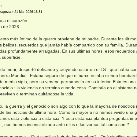
.
ragoza
»
21 Mar 2026 16:31
oca el corazón.
o de 2026.
ento más íntimo de la guerra proviene de mi padre. Durante los último
s bélicas, recuerdos que jamás había compartido con su familia. Duran
idas profundamente arraigadas. En sus últimas horas, esos recuerdos 
 superficie.
de morir, despertó delirando y creyendo estar en el LST que había c
erra Mundial . Estaba seguro de que el barco estaba siendo bombard
e medio siglo, pero su veneno permanecía en su interior. Esta es una
nocidio : la violencia no termina cuando cesa. Continúa en el sistema n
reviven o terminan quitándose la vida.
, la guerra y el genocidio son algo con lo que la mayoría de nosotros n
 de las noticias de última hora. Como la mayoría no hemos vivido una g
mos esta violencia a distancia. Y esta distancia plantea preguntas imp
o , nos hemos insensibilizado ante ellos o los vemos tal como son ?
reguntarnos: ¿Qué significa huir de las bombas? ¿Qué significa escap