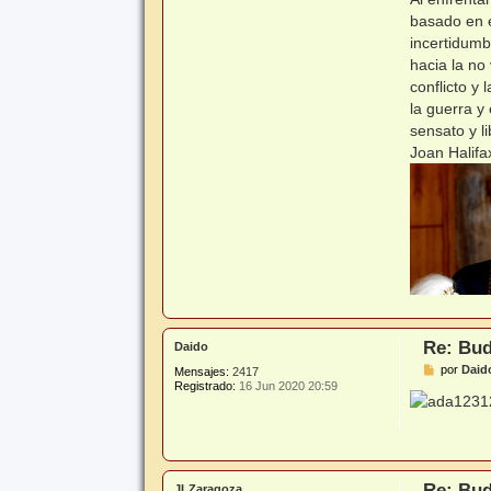
basado en e
incertidumb
hacia la no
conflicto y
la guerra y
sensato y l
Joan Halifa
Re: Bud
Daido
M
por
Daid
Mensajes:
2417
e
Registrado:
16 Jun 2020 20:59
n
s
a
j
e
Re: Bud
JLZaragoza