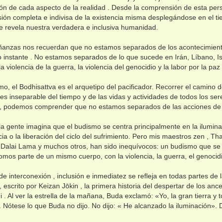
ón de cada aspecto de la realidad . Desde la comprensión de esta pers
sión completa e indivisa de la existencia misma desplegándose en el ti
e revela nuestra verdadera e inclusiva humanidad.
ñanzas nos recuerdan que no estamos separados de los acontecimient
o instante . No estamos separados de lo que sucede en Irán, Líbano, Isr
a violencia de la guerra, la violencia del genocidio y la labor por la paz 
mo, el Bodhisattva es el arquetipo del pacificador. Recorrer el camino 
 es inseparable del tiempo y de las vidas y actividades de todos los se
a, podemos comprender que no estamos separados de las acciones de 
a gente imagina que el budismo se centra principalmente en la iluminac
ia o la liberación del ciclo del sufrimiento. Pero mis maestros zen , T
 Dalai Lama y muchos otros, han sido inequívocos: un budismo que se 
mos parte de un mismo cuerpo, con la violencia, la guerra, el genocidi
de interconexión , inclusión e inmediatez se refleja en todas partes de la
 escrito por Keizan Jōkin , la primera historia del despertar de los anc
. Al ver la estrella de la mañana, Buda exclamó: «Yo, la gran tierra 
 Nótese lo que Buda no dijo. No dijo: « He alcanzado la iluminación». D