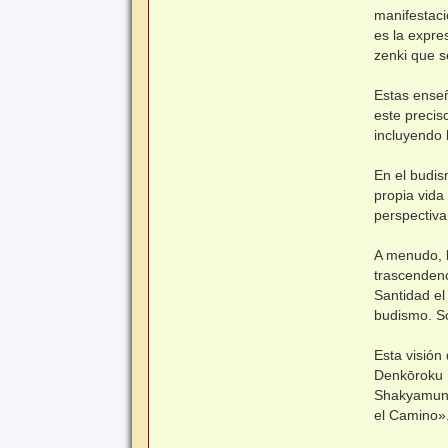
manifestaci
es la expre
zenki que s
Estas ense
este precis
incluyendo l
En el budis
propia vida
perspectiv
A menudo, l
trascendenc
Santidad el
budismo. So
Esta visión 
Denkōroku ,
Shakyamuni 
el Camino».