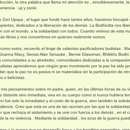
ducción, la otra palabra que llama mi atención es , simultáneamente, la
riencia : uji y zenki .
o Zen Upaya , el lugar que fundé hace tantos años, hacemos hincapié en 
piertos, dedicados a la liberación de los demás. La Bodhicitta nos libe
ión con el mundo, a la solidaridad con todos. Cuando vivimos de esta m
ás libres y nos convertimos en quienes realmente somos.
como estos, recuerdo el linaje de valientes pacificadores budistas : M
 Joanna Macy, Sensei Alan Senauke , Bernie Glassman, Bhikkhu Bodhi 
a comunidades a su alrededor, comunidades dedicadas a la compasión, la
distas aprendemos que ningún gran movimiento por la paz ha sido ja
an que la paz no es pasiva ni se materializa sin la participación de ot
s o belicistas .
 mis pensamientos sobre mi padre, quien, en las últimas horas de su vid
o distante sino inmediata, viva en su cuerpo como si nunca hubiera t
 fue solo la inmediatez y el costo de la guerra, sino también la sole
 silencio. Creo que esta es una de las razones por las que la solidari
r que rechaza el aislamiento y se une con fuerza a los demás , en el c
 de la no violencia . Mediante la solidaridad , los ecos de la guerra pue
rnos a la guerra que se desarrolla hoy y a los horribles genocidios, s