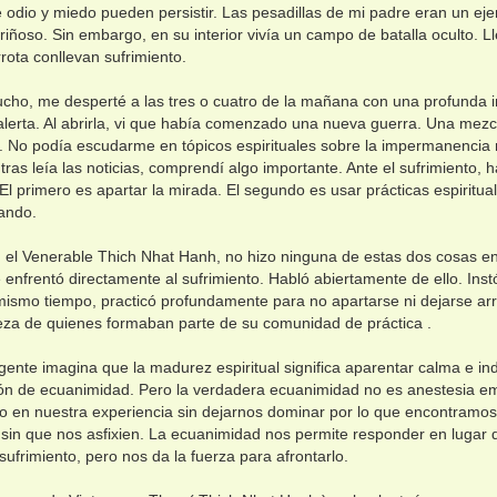
 odio y miedo pueden persistir. Las pesadillas de mi padre eran un ej
riñoso. Sin embargo, en su interior vivía un campo de batalla oculto. L
rota conllevan sufrimiento.
ho, me desperté a las tres o cuatro de la mañana con una profunda 
alerta. Al abrirla, vi que había comenzado una nueva guerra. Una mezc
a. No podía escudarme en tópicos espirituales sobre la impermanencia 
tras leía las noticias, comprendí algo importante. Ante el sufrimiento
 El primero es apartar la mirada. El segundo es usar prácticas espiritua
ando.
 el Venerable Thich Nhat Hanh, no hizo ninguna de estas dos cosas en
 enfrentó directamente al sufrimiento. Habló abiertamente de ello. In
 mismo tiempo, practicó profundamente para no apartarse ni dejarse arrast
isteza de quienes formaban parte de su comunidad de práctica .
 gente imagina que la madurez espiritual significa aparentar calma e ind
ón de ecuanimidad. Pero la verdadera ecuanimidad no es anestesia em
do en nuestra experiencia sin dejarnos dominar por lo que encontramos
 sin que nos asfixien. La ecuanimidad nos permite responder en lugar 
 sufrimiento, pero nos da la fuerza para afrontarlo.