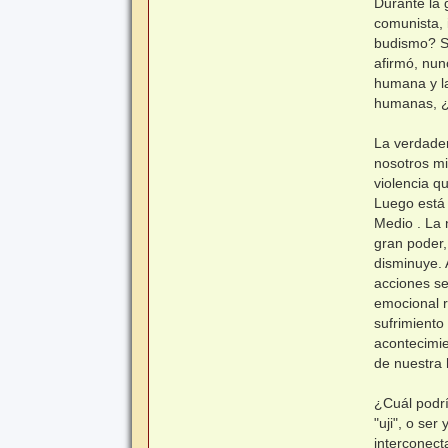
Durante la 
comunista, 
budismo? Su
afirmó, nun
humana y l
humanas, ¿
La verdader
nosotros mi
violencia q
Luego está 
Medio . La 
gran poder
disminuye. 
acciones se
emocional r
sufrimiento
acontecimie
de nuestra
¿Cuál podrí
"uji", o se
interconect