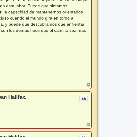
 en esta labor. Puede que sintamos
or, la capacidad de mantenernos orientados
incluso cuando el mundo gira en torno al
erca, y puede que descubramos que enfrentar
nte con los demás hace que el camino sea más
A
r
r
an Halifax.
i
b
a
A
r
r
an Halifax.
i