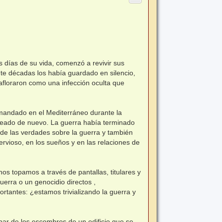
s días de su vida, comenzó a revivir sus
te décadas los había guardado en silencio,
afloraron como una infección oculta que
omandado en el Mediterráneo durante la
eado de nuevo. La guerra había terminado
 de las verdades sobre la guerra y también
ervioso, en los sueños y en las relaciones de
os topamos a través de pantallas, titulares y
uerra o un genocidio directos ,
ortantes: ¿estamos trivializando la guerra y
ar de los escombros de un edificio que se