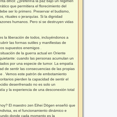
a difícil: ¿preferiría la paz bajo un régimen
ático que permitiera el florecimiento del
ebe ser lo primero. Preservar el budismo,
, rituales o jerarquías. Si la dignidad
azones humanos. Pero si se destruyen vidas
es la liberación de todos, incluyéndonos a
brir las formas sutiles y manifiestas de
ros supuestos enemigos .
 situación de la guerra actual en Oriente
inquietante: cuando las personas acumulan un
tados por una especie de tumor. La empatía
ad de sentir las consecuencias de las propias
rae . Vemos este patrón de embotamiento
ritarios pierden la capacidad de sentir el
ocidio desenfrenado no es solo un
tía y la experiencia de una desconexión total
o hoy? El maestro zen Eihei Dōgen enseñó que
 indivisa, es el funcionamiento dinámico e
un mundo donde cada momento es la