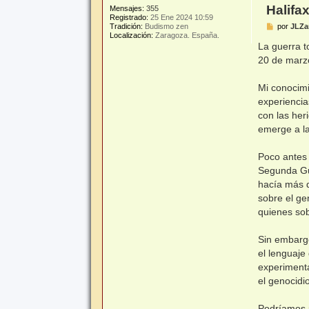
Halifax
Mensajes:
355
Registrado:
25 Ene 2024 10:59
M
por
JLZa
Tradición:
Budismo zen
e
Localización:
Zaragoza. España.
n
La guerra t
s
20 de marz
a
j
e
Mi conocimi
experiencia
con las her
emerge a la
Poco antes 
Segunda Gu
hacía más d
sobre el ge
quienes sob
Sin embargo
el lenguaje
experimenta
el genocidi
Podríamos p