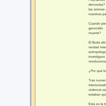
derrumba? ¿
las sirenas
nuestras pa
Cuando pien
genocidio .
muerte?
El Buda af
verdad mien
antropólogo
investigar
revoluciona
¿Por qué lo
Tras numero
interioriza
violencia s
estaban qui
Esta es la 