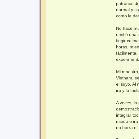
patrones de
normal y ca
como la der
No hace muc
emitió una 
fingir calm
horas, mien
fácilmente.
experiment
Mi maestro,
Vietnam, se
el suyo. Al
ira y la tr
A veces, la
demostraci
integrar to
miedo e ira
no borra el