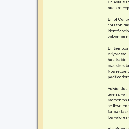
En esta tra
nuestra expe
En el Centr
corazón des
identificac
volvemos m
En tiempos 
Ariyaratne,
ha atraído 
maestros bu
Nos recuerd
pacificadore
Volviendo a
guerra ya n
momentos no
se lleva en
forma de se
los valores
Al enfrenta