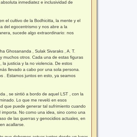
 absoluta inmediatez e inclusividad de
el cultivo de la Bodhicitta, la mente y el
ra del egocentrismo y nos abre a la
anera, sucede algo extraordinario: nos
aha Ghosananda , Sulak Sivaraks , A. T.
y muchos otros. Cada una de estas figuras
 justicia y la no violencia. De estos
más llevado a cabo por una sola persona.
ros . Estamos juntos en esto, ya seamos
a , se sintió a bordo de aquel LST , con la
erminado. Lo que me reveló en esos
dad que puede generar tal sufrimiento cuando
dad importa. No como una idea, sino como una
aso de las guerras y genocidios actuales, en
den acallarse.
iento que debemos actuar juntos desde un lugar