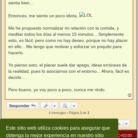
sienta bien...
Entonces, me siento un poco idiota,
Me he propuesto normalizar mi relación con la comida, y
meditar todos los días al menos 15 minutos... Simplemente
esto, es fácil, pero como no hay deseo, porque no hay placer
en ello... Me tengo que motivar y esforzar un poquito para
hacerlo.
Yo pienso esto, el placer suele dar apego, ideas erróneas de
la realidad, pues lo asociamos con el entorno... Ahora, fácil es
decirlo...
Pero bueno, yo voy poco a poco, nunca me rindo.
A
r
r
Responder
i
b
4 mensajes • Página
1
de
1
a
Ir a
Este sitio web utiliza cookies para asegurar que
obtenga la mejor experiencia en nuestro sitio
Inicio
Índice general
Todos los horarios son
UTC+02:00