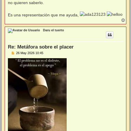
no quieren saberlo.
Es una representación que me ayuda,
A
r
r
Daru el tuerto
i
b
a
Re: Metáfora sobre el placer
M
26 May 2026 10:45
e
n
s
a
j
e