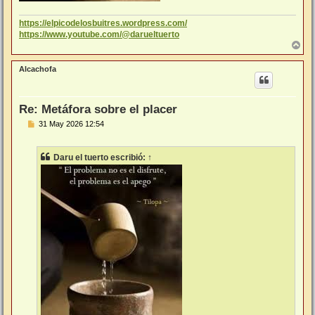
https://elpicodelosbuitres.wordpress.com/
https://www.youtube.com/@darueltuerto
A
r
r
Alcachofa
i
b
a
Re: Metáfora sobre el placer
M
31 May 2026 12:54
e
n
s
Daru el tuerto
escribió:
↑
a
j
e