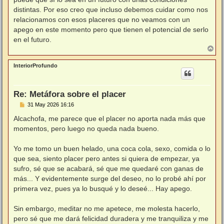
distintas. Por eso creo que incluso debemos cuidar como nos
relacionamos con esos placeres que no veamos con un
apego en este momento pero que tienen el potencial de serlo
en el futuro.
A
r
r
InteriorProfundo
i
b
a
Re: Metáfora sobre el placer
M
31 May 2026 16:16
e
n
Alcachofa, me parece que el placer no aporta nada más que
s
momentos, pero luego no queda nada bueno.
a
j
e
Yo me tomo un buen helado, una coca cola, sexo, comida o lo
que sea, siento placer pero antes si quiera de empezar, ya
sufro, sé que se acabará, sé que me quedaré con ganas de
más... Y evidentemente surge del deseo, no lo probé ahí por
primera vez, pues ya lo busqué y lo deseé... Hay apego.
Sin embargo, meditar no me apetece, me molesta hacerlo,
pero sé que me dará felicidad duradera y me tranquiliza y me