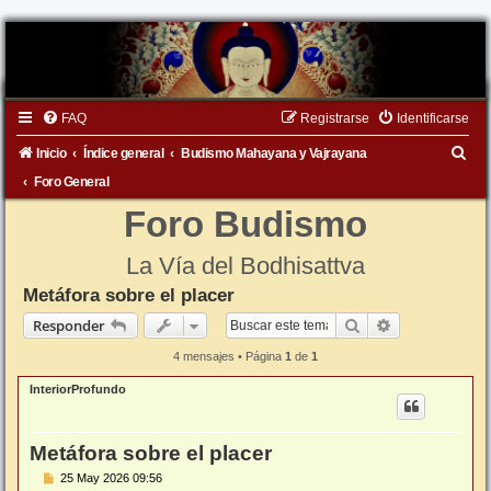
FAQ
Registrarse
Identificarse
B
Inicio
Índice general
Budismo Mahayana y Vajrayana
u
Foro General
s
Foro Budismo
c
La Vía del Bodhisattva
a
Metáfora sobre el placer
r
Buscar
Búsqueda ava
Responder
4 mensajes • Página
1
de
1
InteriorProfundo
Metáfora sobre el placer
M
25 May 2026 09:56