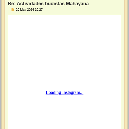
Re: Actividades budistas Mahayana
M
20 May 2024 10:27
e
n
s
a
j
e