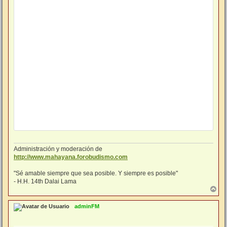
Administración y moderación de
http://www.mahayana.forobudismo.com
"Sé amable siempre que sea posible. Y siempre es posible"
- H.H. 14th Dalai Lama
A
r
r
adminFM
i
b
a