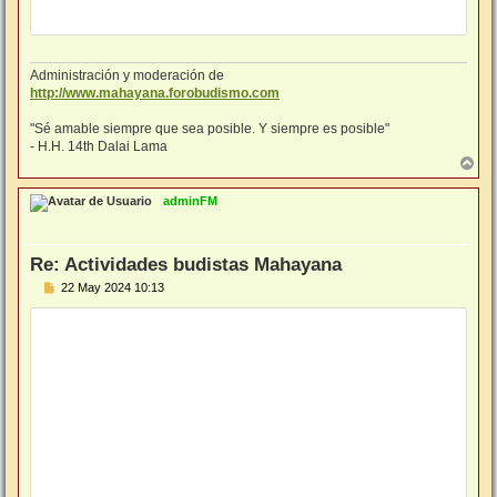
Administración y moderación de
http://www.mahayana.forobudismo.com
"Sé amable siempre que sea posible. Y siempre es posible"
- H.H. 14th Dalai Lama
A
r
r
adminFM
i
b
a
Re: Actividades budistas Mahayana
M
22 May 2024 10:13
e
n
s
a
j
e