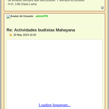
"Sé amable siempre que sea posible. Y siempre es posible"
- H.H. 14th Dalai Lama
A
r
r
adminFM
i
b
a
Re: Actividades budistas Mahayana
M
20 May 2024 10:26
e
n
s
a
j
e