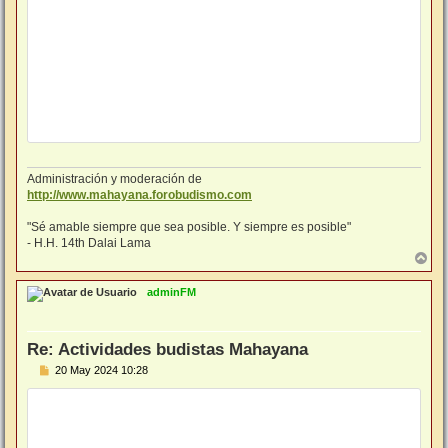
Administración y moderación de
http://www.mahayana.forobudismo.com
"Sé amable siempre que sea posible. Y siempre es posible"
- H.H. 14th Dalai Lama
A
r
r
adminFM
i
b
a
Re: Actividades budistas Mahayana
M
20 May 2024 10:28
e
n
s
a
j
e