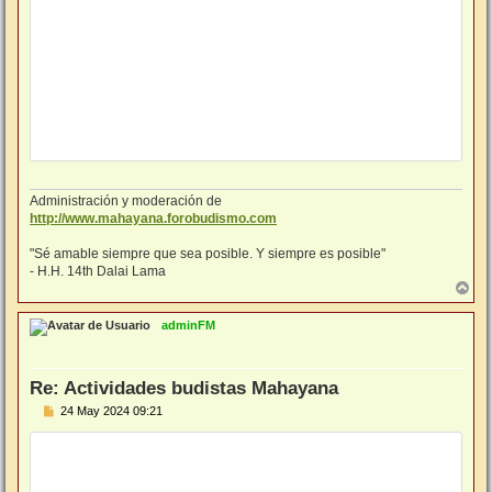
Administración y moderación de
http://www.mahayana.forobudismo.com
"Sé amable siempre que sea posible. Y siempre es posible"
- H.H. 14th Dalai Lama
A
r
r
adminFM
i
b
a
Re: Actividades budistas Mahayana
M
24 May 2024 09:21
e
n
s
a
j