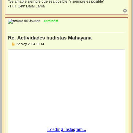
"Sé amable siempre que sea posible. Y siempre es posible"
- H.H. 14th Dalai Lama
A
r
r
adminFM
i
b
a
Re: Actividades budistas Mahayana
M
22 May 2024 10:14
e
n
s
a
j
e