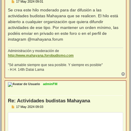
M
17 May 2024 09:01
e
n
Se crea este hilo moderado para dar difusión a las
s
actividades budistas Mahayana que se realicen. El hilo está
a
j
abierto a cualquier organización que quiera difundir
e
actividades de ese tipo. Por mantener un orden mínimo, las
podéis enviar en privado en este foro o en el perfil de
instagram @mahayana.forum
Administración y moderación de
http://www.mahayana.forobudismo.com
"Sé amable siempre que sea posible. Y siempre es posible"
- H.H. 14th Dalai Lama
A
r
r
adminFM
i
b
a
Re: Actividades budistas Mahayana
M
17 May 2024 09:03
e
n
s
a
j
e