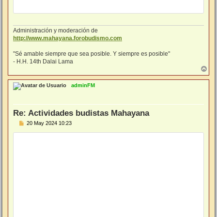
Administración y moderación de
http://www.mahayana.forobudismo.com
"Sé amable siempre que sea posible. Y siempre es posible"
- H.H. 14th Dalai Lama
A
r
r
adminFM
i
b
a
Re: Actividades budistas Mahayana
M
20 May 2024 10:23
e
n
s
a
j
e