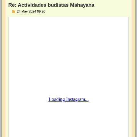
Re: Actividades budistas Mahayana
M
24 May 2024 09:20
e
n
s
a
j
e