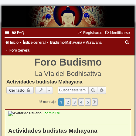
FAQ
Registrarse
Identificarse
B
Inicio
Índice general
Budismo Mahayana y Vajrayana
u
Foro General
s
Foro Budismo
c
La Vía del Bodhisattva
a
Actividades budistas Mahayana
r
Buscar
Búsqueda avanz
Cerrado
1
2
3
4
5
Siguiente
45 mensajes
adminFM
Actividades budistas Mahayana