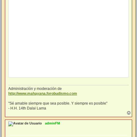
Administración y moderación de
http://www.mahayana.forobudismo.com
"Sé amable siempre que sea posible. Y siempre es posible"
- H.H. 14th Dalai Lama
A
r
r
adminFM
i
b
a