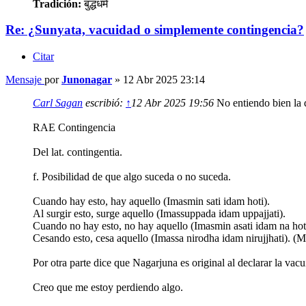
Tradición:
बुद्धधर्म
Re: ¿Sunyata, vacuidad o simplemente contingencia?
Citar
Mensaje
por
Junonagar
»
12 Abr 2025 23:14
Carl Sagan
escribió:
↑
12 Abr 2025 19:56
No entiendo bien la 
RAE Contingencia
Del lat. contingentia.
f. Posibilidad de que algo suceda o no suceda.
Cuando hay esto, hay aquello (Imasmin sati idam hoti).
Al surgir esto, surge aquello (Imassuppada idam uppajjati).
Cuando no hay esto, no hay aquello (Imasmin asati idam na hot
Cesando esto, cesa aquello (Imassa nirodha idam nirujjhati). 
Por otra parte dice que Nagarjuna es original al declarar la vac
Creo que me estoy perdiendo algo.