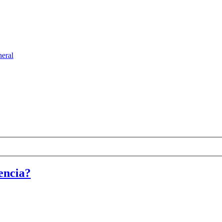
eral
encia?