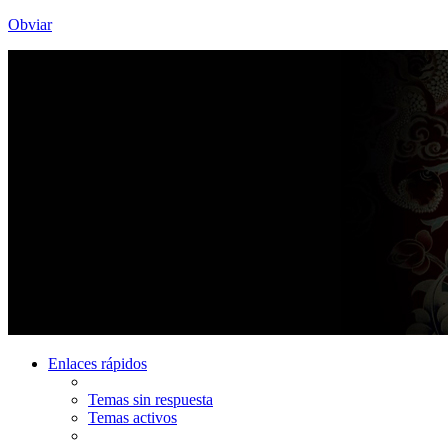
Obviar
Enlaces rápidos
Temas sin respuesta
Temas activos