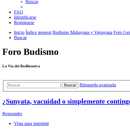
Buscar
FAQ
Identificarse
Registrarse
Inicio
Índice general
Budismo Mahayana y Vajrayana
Foro Gen
Buscar
Foro Budismo
La Vía del Bodhisattva
Búsqueda avanzada
Buscar
¿Sunyata, vacuidad o simplemente conting
Responder
Vista para imprimir