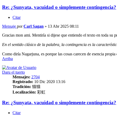
Re: ¿Sunyata, vacuidad o simplemente contingencia?
Citar
Mensaje
por
Carl Sagan
»
13 Abr 2025 08:11
Gracias mon ami. Mentiría si dijese que entiendo el texto en toda su 
En el sentido clásico de la palabra, la contingencia es la característi
Como diría Nagarjuna, es porque las cosas carecen de esencia propia 
Arriba
Daru el tuerto
Mensajes:
2704
Registrado:
10 Dic 2020 13:16
Tradición:
猫猫
Localización:
彩虹
Re: ¿Sunyata, vacuidad o simplemente contingencia?
Citar