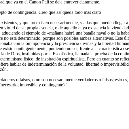
dad que ya en el Canon Pali se deja entrever claramente.
epto de contingencia. Creo que así queda todo mas claro
 existentes, y que no existen necesariamente, y a las que pueden llegar a
 en virtud de su propia esencia, o de aquello cuya existencia le viene da
s, aduciendo el ejemplo de «mañana habrá una batalla naval o no la habr
iere no está determinado, porque son posibles ambas alternativas. Este ú
cionaba con la omnipotencia y la presciencia divinas y la libertad huma
que existe contingentemente, pudiendo no ser, frente a la característica e
ncia de Dios, instituidas por la Escolástica, llamada la prueba de la con
eterminismo físico, de inspiración espiritualista. Pero en cuanto se ref
efiere hablar de indeterminación de la voluntad, libertad o imprevisibil
azón.
daderos o falsos, o no son necesariamente verdaderos o falsos; esto es,
(necesario, imposible y contingente)."