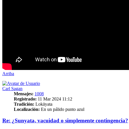
Arriba
Carl Sagan
Mensajes:
1008
Registrado:
11 Mar 2024 11:12
Tradición:
Lokāyata
Localización:
En un pálido punto azul
Re: ¿Sunyata, vacuidad o simplemente contingencia?