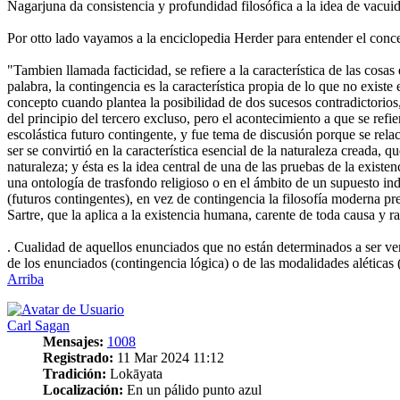
Nagarjuna da consistencia y profundidad filosófica a la idea de vacui
Por otto lado vayamos a la enciclopedia Herder para entender el conc
"Tambien llamada facticidad, se refiere a la característica de las cosas
palabra, la contingencia es la característica propia de lo que no existe
concepto cuando plantea la posibilidad de dos sucesos contradictorio
del principio del tercero excluso, pero el acontecimiento a que se ref
escolástica futuro contingente, y fue tema de discusión porque se rela
ser se convirtió en la característica esencial de la naturaleza creada, 
naturaleza; y ésta es la idea central de una de las pruebas de la existe
una ontología de trasfondo religioso o en el ámbito de un supuesto ind
(futuros contingentes), en vez de contingencia la filosofía moderna pr
Sartre, que la aplica a la existencia humana, carente de toda causa y r
. Cualidad de aquellos enunciados que no están determinados a ser ver
de los enunciados (contingencia lógica) o de las modalidades aléticas 
Arriba
Carl Sagan
Mensajes:
1008
Registrado:
11 Mar 2024 11:12
Tradición:
Lokāyata
Localización:
En un pálido punto azul