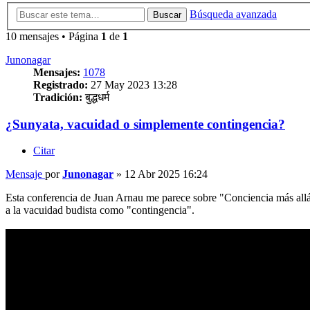
Búsqueda avanzada
Buscar
10 mensajes • Página
1
de
1
Junonagar
Mensajes:
1078
Registrado:
27 May 2023 13:28
Tradición:
बुद्धधर्म
¿Sunyata, vacuidad o simplemente contingencia?
Citar
Mensaje
por
Junonagar
»
12 Abr 2025 16:24
Esta conferencia de Juan Arnau me parece sobre "Conciencia más allá 
a la vacuidad budista como "contingencia".