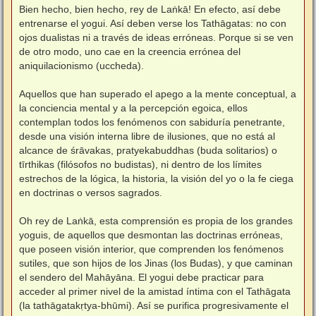
Bien hecho, bien hecho, rey de Laṅkā! En efecto, así debe
entrenarse el yogui. Así deben verse los Tathāgatas: no con
ojos dualistas ni a través de ideas erróneas. Porque si se ven
de otro modo, uno cae en la creencia errónea del
aniquilacionismo (uccheda).
Aquellos que han superado el apego a la mente conceptual, a
la conciencia mental y a la percepción egoica, ellos
contemplan todos los fenómenos con sabiduría penetrante,
desde una visión interna libre de ilusiones, que no está al
alcance de śrāvakas, pratyekabuddhas (buda solitarios) o
tīrthikas (filósofos no budistas), ni dentro de los límites
estrechos de la lógica, la historia, la visión del yo o la fe ciega
en doctrinas o versos sagrados.
Oh rey de Laṅkā, esta comprensión es propia de los grandes
yoguis, de aquellos que desmontan las doctrinas erróneas,
que poseen visión interior, que comprenden los fenómenos
sutiles, que son hijos de los Jinas (los Budas), y que caminan
el sendero del Mahāyāna. El yogui debe practicar para
acceder al primer nivel de la amistad íntima con el Tathāgata
(la tathāgatakṛtya-bhūmi). Así se purifica progresivamente el