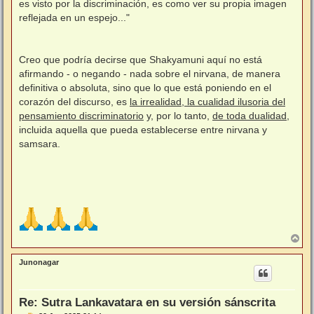
es visto por la discriminación, es como ver su propia imagen
reflejada en un espejo..."
Creo que podría decirse que Shakyamuni aquí no está
afirmando - o negando - nada sobre el nirvana, de manera
definitiva o absoluta, sino que lo que está poniendo en el
corazón del discurso, es
la irrealidad, la cualidad ilusoria del
pensamiento discriminatorio
y, por lo tanto,
de toda dualidad
,
incluida aquella que pueda establecerse entre nirvana y
samsara.
A
r
r
Junonagar
i
b
a
Re: Sutra Lankavatara en su versión sánscrita