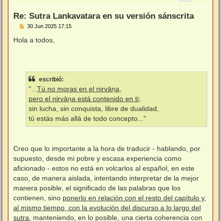
a
Re: Sutra Lankavatara en su versión sánscrita
M
30 Jun 2025 17:15
e
n
Hola a todos,
s
a
j
e
escribió:
"...
Tú no moras en el nirvāṇa,
pero el nirvāṇa está contenido en ti
;
sin lucha, sin conquista, libre de dualidad,
tú estás más allá de todo concepto..."
Creo que lo importante a la hora de traducir - hablando, por
supuesto, desde mi pobre y escasa experiencia como
aficionado - estos no está en volcarlos al español, en este
caso, de manera aislada, intentando interpretar de la mejor
manera posible, el significado de las palabras que los
contienen, sino
ponerlo en relación con el resto del capítulo y,
al mismo tiempo, con la evolución del discurso a lo largo del
sutra
, manteniendo, en lo posible, una cierta coherencia con