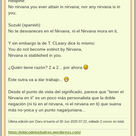
Redpine:
No nirvana you ever attain in nirvana; nor any nirvana is in
you;
Suzuki (spanish):
No te desvaneces en el Nirvana, ni el Nirvana mora en ti,
Y sin embargo la de T. CLeary dice lo mismo:
You do not become extinct by Nirvana,
Nirvana is stablished in you.
¿Quién tiene razón? 2 a 2... por ahora
Este sutra va a dar trabajo...
Desde el punto de vista del significado, parece que "tener el
Nirvana en ti" es un poco más personalista que la doble
negación (ni tú en el nirvana, ni el nirvana en ti) que suena
más no-yoica y un punto nagarjuniana...
Última edición por
Daru el tuerto
el 30 Jun 2025 07:22, editado 2 veces en total.
https://elpicodelosbuitres.wordpress.com/