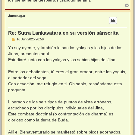
A
r
r
Junonagar
i
b
a
Re: Sutra Lankavatara en su versión sánscrita
M
16 Jun 2025 20:59
e
n
Yo soy oyente, y también lo son los yakṣas y los hijos de los
s
Jinas, presentes aquí.
a
j
Estudiaré junto con los yakṣas y los sabios hijos del Jina.
e
Entre los debatientes, tú eres el gran orador; entre los yoguis,
el portador del yoga.
Con devoción, me refugio en ti. Oh sabio, respóndeme esta
pregunta.
Liberado de los seis tipos de puntos de vista erróneos,
escuchado por los discípulos individuales del Jina,
Este combate doctrinal (o confrontación de dharma) es
glorioso como la tierra de Buda.
Allí el Bienaventurado se manifestó sobre picos adornados,