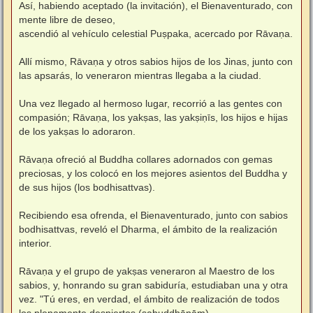
Así, habiendo aceptado (la invitación), el Bienaventurado, con
mente libre de deseo,
ascendió al vehículo celestial Puṣpaka, acercado por Rāvaṇa.
Allí mismo, Rāvaṇa y otros sabios hijos de los Jinas, junto con
las apsarás, lo veneraron mientras llegaba a la ciudad.
Una vez llegado al hermoso lugar, recorrió a las gentes con
compasión; Rāvaṇa, los yakṣas, las yakṣiṇīs, los hijos e hijas
de los yakṣas lo adoraron.
Rāvaṇa ofreció al Buddha collares adornados con gemas
preciosas, y los colocó en los mejores asientos del Buddha y
de sus hijos (los bodhisattvas).
Recibiendo esa ofrenda, el Bienaventurado, junto con sabios
bodhisattvas, reveló el Dharma, el ámbito de la realización
interior.
Rāvaṇa y el grupo de yakṣas veneraron al Maestro de los
sabios, y, honrando su gran sabiduría, estudiaban una y otra
vez. "Tú eres, en verdad, el ámbito de realización de todos
los plenamente despiertos (sabuddhānām).