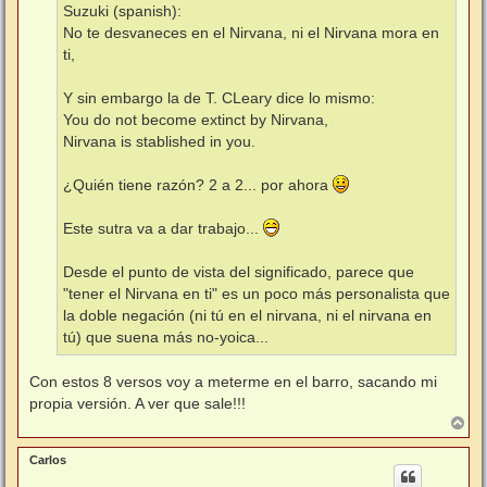
Suzuki (spanish):
No te desvaneces en el Nirvana, ni el Nirvana mora en
ti,
Y sin embargo la de T. CLeary dice lo mismo:
You do not become extinct by Nirvana,
Nirvana is stablished in you.
¿Quién tiene razón? 2 a 2... por ahora
Este sutra va a dar trabajo...
Desde el punto de vista del significado, parece que
"tener el Nirvana en ti" es un poco más personalista que
la doble negación (ni tú en el nirvana, ni el nirvana en
tú) que suena más no-yoica...
Con estos 8 versos voy a meterme en el barro, sacando mi
propia versión. A ver que sale!!!
A
r
r
Carlos
i
b