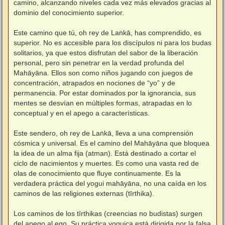
camino, alcanzando niveles cada vez más elevados gracias al
dominio del conocimiento superior.
Este camino que tú, oh rey de Laṅkā, has comprendido, es
superior. No es accesible para los discípulos ni para los budas
solitarios, ya que estos disfrutan del sabor de la liberación
personal, pero sin penetrar en la verdad profunda del
Mahāyāna. Ellos son como niños jugando con juegos de
concentración, atrapados en nociones de “yo” y de
permanencia. Por estar dominados por la ignorancia, sus
mentes se desvían en múltiples formas, atrapadas en lo
conceptual y en el apego a características.
Este sendero, oh rey de Laṅkā, lleva a una comprensión
cósmica y universal. Es el camino del Mahāyāna que bloquea
la idea de un alma fija (atman). Está destinado a cortar el
ciclo de nacimientos y muertes. Es como una vasta red de
olas de conocimiento que fluye continuamente. Es la
verdadera práctica del yogui mahāyāna, no una caída en los
caminos de las religiones externas (tīrthika).
Los caminos de los tīrthikas (creencias no budistas) surgen
del apego al ego. Su práctica yoguica está dirigida por la falsa