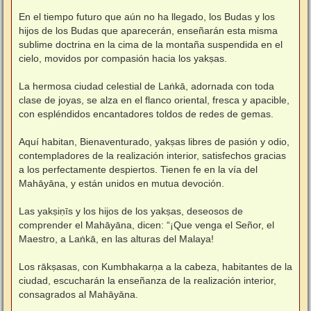
En el tiempo futuro que aún no ha llegado, los Budas y los
hijos de los Budas que aparecerán, enseñarán esta misma
sublime doctrina en la cima de la montaña suspendida en el
cielo, movidos por compasión hacia los yakṣas.
La hermosa ciudad celestial de Laṅkā, adornada con toda
clase de joyas, se alza en el flanco oriental, fresca y apacible,
con espléndidos encantadores toldos de redes de gemas.
Aquí habitan, Bienaventurado, yakṣas libres de pasión y odio,
contempladores de la realización interior, satisfechos gracias
a los perfectamente despiertos. Tienen fe en la vía del
Mahāyāna, y están unidos en mutua devoción.
Las yakṣiṇīs y los hijos de los yakṣas, deseosos de
comprender el Mahāyāna, dicen: “¡Que venga el Señor, el
Maestro, a Laṅkā, en las alturas del Malaya!
Los rākṣasas, con Kumbhakarṇa a la cabeza, habitantes de la
ciudad, escucharán la enseñanza de la realización interior,
consagrados al Mahāyāna.