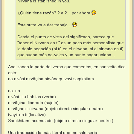
Nirvana is stablished in you.
¿Quién tiene razón? 2 a 2... por ahora
Este sutra va a dar trabajo...
Desde el punto de vista del significado, parece que
"tener el Nirvana en ti" es un poco más personalista que
la doble negación (ni tú en el nirvana, ni el nirvana en ti)
que suena más no-yoica y un punto nagarjuniana...
Analizando la parte del verso que comentas, en sanscrito dice
esto:
na nivāsi nirvāṇina nirvāṇaṃ tvayi saṃkhitam
na: no
nivāsi : tu habitas (verbo)
nirvāṇina: liberado (sujeto)
nirvāṇaṃ : nirvana (objeto directo singular neutro)
tvayi: en ti (locativo)
Saṃkhitam: acumulado (objeto directo singular neutro )
Una traducción lo más literal que me sale sería: