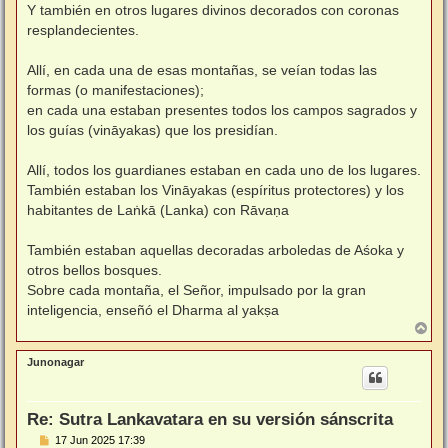
Y también en otros lugares divinos decorados con coronas
resplandecientes.
Allí, en cada una de esas montañas, se veían todas las
formas (o manifestaciones);
en cada una estaban presentes todos los campos sagrados y
los guías (vināyakas) que los presidían.
Allí, todos los guardianes estaban en cada uno de los lugares.
También estaban los Vināyakas (espíritus protectores) y los
habitantes de Laṅkā (Lanka) con Rāvaṇa
También estaban aquellas decoradas arboledas de Aśoka y
otros bellos bosques.
Sobre cada montaña, el Señor, impulsado por la gran
inteligencia, enseñó el Dharma al yakṣa
A
r
r
Junonagar
i
b
a
Re: Sutra Lankavatara en su versión sánscrita
M
17 Jun 2025 17:39