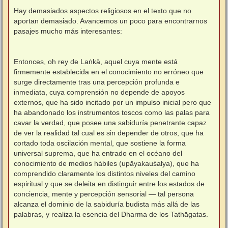
e
n
Hay demasiados aspectos religiosos en el texto que no
s
aportan demasiado. Avancemos un poco para encontrarnos
a
j
pasajes mucho más interesantes:
e
Entonces, oh rey de Laṅkā, aquel cuya mente está
firmemente establecida en el conocimiento no erróneo que
surge directamente tras una percepción profunda e
inmediata, cuya comprensión no depende de apoyos
externos, que ha sido incitado por un impulso inicial pero que
ha abandonado los instrumentos toscos como las palas para
cavar la verdad, que posee una sabiduría penetrante capaz
de ver la realidad tal cual es sin depender de otros, que ha
cortado toda oscilación mental, que sostiene la forma
universal suprema, que ha entrado en el océano del
conocimiento de medios hábiles (upāyakauśalya), que ha
comprendido claramente los distintos niveles del camino
espiritual y que se deleita en distinguir entre los estados de
conciencia, mente y percepción sensorial — tal persona
alcanza el dominio de la sabiduría budista más allá de las
palabras, y realiza la esencia del Dharma de los Tathāgatas.