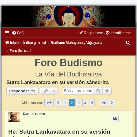
FAQ
Registrarse
Identificarse
B
Inicio
Índice general
Budismo Mahayana y Vajrayana
u
Foro General
s
Foro Budismo
c
La Vía del Bodhisattva
a
Sutra Lankavatara en su versión sánscrita
r
Buscar
Búsqueda ava
Responder
Página
2
de
20
1
2
3
4
5
20
Anterior
Siguiente
195 mensajes
…
Daru el tuerto
Re: Sutra Lankavatara en su versión