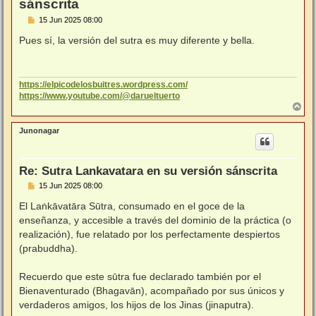
sánscrita
M
15 Jun 2025 08:00
e
n
Pues sí, la versión del sutra es muy diferente y bella.
s
a
j
e
https://elpicodelosbuitres.wordpress.com/
https://www.youtube.com/@darueltuerto
A
r
r
Junonagar
i
b
a
Re: Sutra Lankavatara en su versión sánscrita
M
15 Jun 2025 08:00
e
n
El Laṅkāvatāra Sūtra, consumado en el goce de la
s
enseñanza, y accesible a través del dominio de la práctica (o
a
j
realización), fue relatado por los perfectamente despiertos
e
(prabuddha).
Recuerdo que este sūtra fue declarado también por el
Bienaventurado (Bhagavān), acompañado por sus únicos y
verdaderos amigos, los hijos de los Jinas (jinaputra).