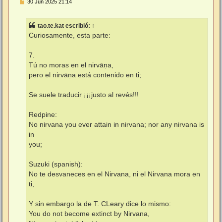
M
30 Jun 2025 21:14
e
n
s
tao.te.kat
escribió:
↑
a
j
Curiosamente, esta parte:
e
7.
Tú no moras en el nirvāṇa,
pero el nirvāṇa está contenido en ti;
Se suele traducir ¡¡¡justo al revés!!!
Redpine:
No nirvana you ever attain in nirvana; nor any nirvana is
in
you;
Suzuki (spanish):
No te desvaneces en el Nirvana, ni el Nirvana mora en
ti,
Y sin embargo la de T. CLeary dice lo mismo:
You do not become extinct by Nirvana,