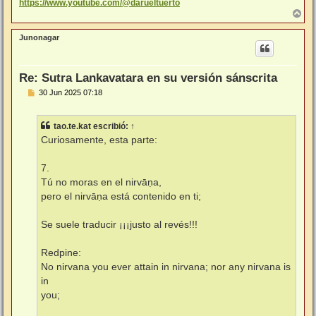
https://www.youtube.com/@darueltuerto
A
r
r
Junonagar
i
b
a
Re: Sutra Lankavatara en su versión sánscrita
M
30 Jun 2025 07:18
e
n
s
tao.te.kat
escribió:
↑
a
j
Curiosamente, esta parte:
e
7.
Tú no moras en el nirvāṇa,
pero el nirvāṇa está contenido en ti;
Se suele traducir ¡¡¡justo al revés!!!
Redpine:
No nirvana you ever attain in nirvana; nor any nirvana is
in
you;