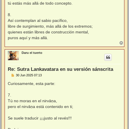
tú estás más allá de todo concepto.
8.
Así contemplan al sabio pacífico,
libre de surgimiento, más allá de los extremos;
quienes están libres de construcción mental,
puros aquí y más allá.
A
r
r
Daru el tuerto
i
b
a
Re: Sutra Lankavatara en su versión sánscrita
M
30 Jun 2025 07:13
e
n
Curiosamente, esta parte:
s
a
j
7.
e
Tú no moras en el nirvāṇa,
pero el nirvāṇa está contenido en ti;
Se suele traducir ¡¡¡justo al revés!!!