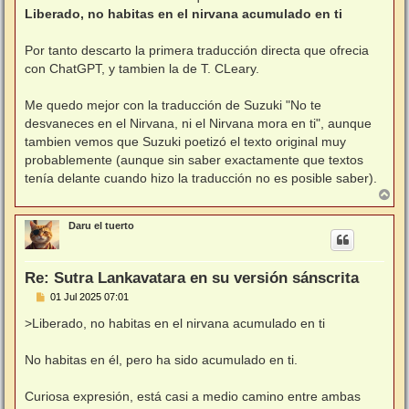
Liberado, no habitas en el nirvana acumulado en ti
Por tanto descarto la primera traducción directa que ofrecia
con ChatGPT, y tambien la de T. CLeary.
Me quedo mejor con la traducción de Suzuki "No te
desvaneces en el Nirvana, ni el Nirvana mora en ti", aunque
tambien vemos que Suzuki poetizó el texto original muy
probablemente (aunque sin saber exactamente que textos
tenía delante cuando hizo la traducción no es posible saber).
A
r
r
Daru el tuerto
i
b
a
Re: Sutra Lankavatara en su versión sánscrita
M
01 Jul 2025 07:01
e
n
>Liberado, no habitas en el nirvana acumulado en ti
s
a
j
No habitas en él, pero ha sido acumulado en ti.
e
Curiosa expresión, está casi a medio camino entre ambas