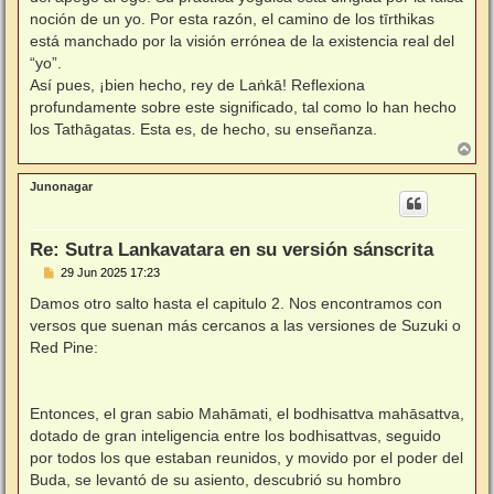
noción de un yo. Por esta razón, el camino de los tīrthikas
está manchado por la visión errónea de la existencia real del
“yo”.
Así pues, ¡bien hecho, rey de Laṅkā! Reflexiona
profundamente sobre este significado, tal como lo han hecho
los Tathāgatas. Esta es, de hecho, su enseñanza.
A
r
r
Junonagar
i
b
a
Re: Sutra Lankavatara en su versión sánscrita
M
29 Jun 2025 17:23
e
n
Damos otro salto hasta el capitulo 2. Nos encontramos con
s
versos que suenan más cercanos a las versiones de Suzuki o
a
j
Red Pine:
e
Entonces, el gran sabio Mahāmati, el bodhisattva mahāsattva,
dotado de gran inteligencia entre los bodhisattvas, seguido
por todos los que estaban reunidos, y movido por el poder del
Buda, se levantó de su asiento, descubrió su hombro