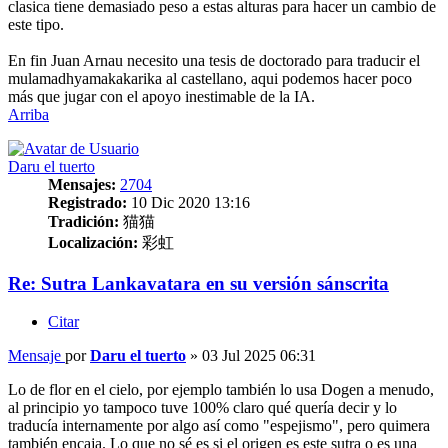
clasica tiene demasiado peso a estas alturas para hacer un cambio de
este tipo.
En fin Juan Arnau necesito una tesis de doctorado para traducir el
mulamadhyamakakarika al castellano, aqui podemos hacer poco
más que jugar con el apoyo inestimable de la IA.
Arriba
Daru el tuerto
Mensajes:
2704
Registrado:
10 Dic 2020 13:16
Tradición:
猫猫
Localización:
彩虹
Re: Sutra Lankavatara en su versión sánscrita
Citar
Mensaje
por
Daru el tuerto
»
03 Jul 2025 06:31
Lo de flor en el cielo, por ejemplo también lo usa Dogen a menudo,
al principio yo tampoco tuve 100% claro qué quería decir y lo
traducía internamente por algo así como "espejismo", pero quimera
también encaja. Lo que no sé es si el origen es este sutra o es una