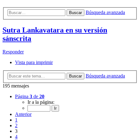
Búsqueda avanzada
Buscar
Sutra Lankavatara en su versión
sánscrita
Responder
Vista para imprimir
Búsqueda avanzada
Buscar
195 mensajes
Página
3
de
20
Ir a la página:
Anterior
1
2
3
4