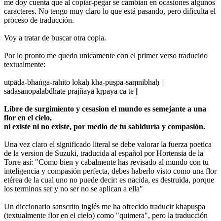
me doy cuenta que al copiar-pegar se cambian en ocasiones algunos
caracteres. No tengo muy claro lo que está pasando, pero dificulta el
proceso de traducción.
Voy a tratar de buscar otra copia.
Por lo pronto me quedo unicamente con el primer verso traducido
textualmente:
utpāda-bhaṅga-rahito lokaḥ kha-puṣpa-saṃnibhaḥ |
sadasanopalabdhate prajñayā kṛpayā ca te ||
Libre de surgimiento y cesasion el mundo es semejante a una
flor en el cielo,
ni existe ni no existe, por medio de tu sabiduría y compasión.
Una vez claro el significado literal se debe valorar la fuerza poetica
de la version de Suzuki, traducida al español por Hortensia de la
Torre así: "Como bien y cabalmente has revisado al mundo con tu
inteligencia y compasión perfecta, debes haberlo visto como una flor
etérea de la cual uno no puede decir: es nacida, es destruida, porque
los terminos ser y no ser no se aplican a ella"
Un diccionario sanscrito inglés me ha ofrecido traducir khapuṣpa
(textualmente flor en el cielo) como "quimera", pero la traducción