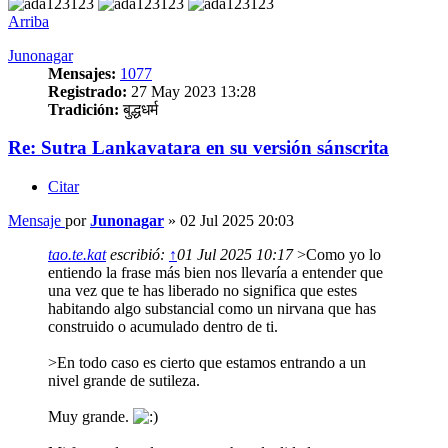
Arriba
Junonagar
Mensajes:
1077
Registrado:
27 May 2023 13:28
Tradición:
बुद्धधर्म
Re: Sutra Lankavatara en su versión sánscrita
Citar
Mensaje
por
Junonagar
»
02 Jul 2025 20:03
tao.te.kat
escribió:
↑
01 Jul 2025 10:17
>Como yo lo
entiendo la frase más bien nos llevaría a entender que
una vez que te has liberado no significa que estes
habitando algo substancial como un nirvana que has
construido o acumulado dentro de ti.
>En todo caso es cierto que estamos entrando a un
nivel grande de sutileza.
Muy grande.