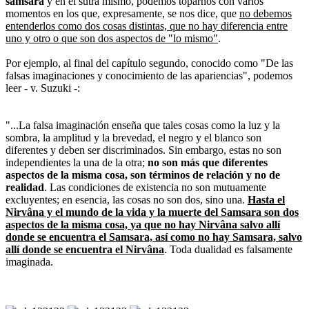
samsara
y en el sutra mismo, podemos toparnos con varios
momentos en los que, expresamente, se nos dice, que
no debemos
entenderlos como dos cosas distintas, que no hay diferencia entre
uno y otro o que son dos aspectos de "lo mismo"
.
Por ejemplo, al final del capítulo segundo, conocido como "De las
falsas imaginaciones y conocimiento de las apariencias", podemos
leer - v. Suzuki -:
"...La falsa imaginación enseña que tales cosas como la luz y la
sombra, la amplitud y la brevedad, el negro y el blanco son
diferentes y deben ser discriminados. Sin embargo, estas no son
independientes la una de la otra;
no son más que diferentes
aspectos de la misma cosa, son términos de relación y no de
realidad
. Las condiciones de existencia no son mutuamente
excluyentes; en esencia, las cosas no son dos, sino una.
Hasta el
Nirvâna y el mundo de la vida y la muerte del Samsara son dos
aspectos de la misma cosa,
ya que no hay Nirvâna salvo allí
donde se encuentra el Samsara, así como no hay Samsara, salvo
allí donde se encuentra el Nirvâna
. Toda dualidad es falsamente
imaginada.