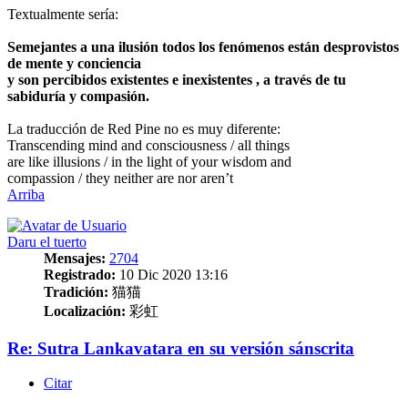
Textualmente sería:
Semejantes a una ilusión todos los fenómenos están desprovistos
de mente y conciencia
y son percibidos existentes e inexistentes , a través de tu
sabiduría y compasión.
La traducción de Red Pine no es muy diferente:
Transcending mind and consciousness / all things
are like illusions / in the light of your wisdom and
compassion / they neither are nor aren’t
Arriba
Daru el tuerto
Mensajes:
2704
Registrado:
10 Dic 2020 13:16
Tradición:
猫猫
Localización:
彩虹
Re: Sutra Lankavatara en su versión sánscrita
Citar