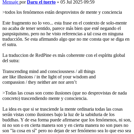
Mensaje
por
Daru el tuerto
»
05 Jul 2025 09:59
>todos los fenómenos están desprovistos de mente y conciencia
Este fragmento no lo veo... esta frase en el contexto de solo-mente
no acaba de tener sentido, parece más bien que esté negando el
panpsiquismo, pero no he visto referencias a tal cosa en ninguna
traducción. Se esta afirmando algo que no me consta que se diga en
el sutra.
La traduccion de RedPine es más coherente con el espíritu global
del sutra:
Transcending mind and consciousness / all things
are like illusions / in the light of your wisdom and
compassion / they neither are nor aren’t
>Todas las cosas son como ilusiones (que no desprovistas de nada
concreto) trascendiendo mente y consciencia.
La idea es que si se trasciende la mente ordinaria todas las cosas
serán vistas como ilusiones bajo la luz de la sabiduria de los
buddhas. Y de esa forma puede afirmarse que los fenómenos, ni son,
ni no son o en cierta manera son y en cierta manera no son pues no
son "la cosa en sí" pero no dejan de ser fenómeno sea lo que eso sea