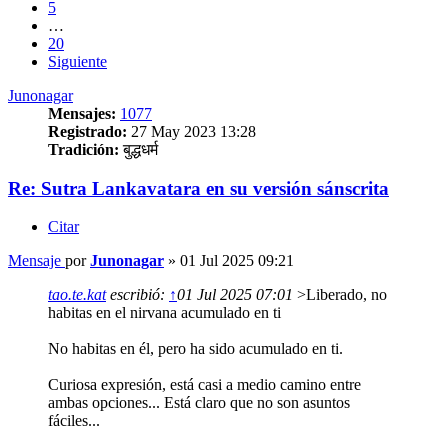
5
…
20
Siguiente
Junonagar
Mensajes:
1077
Registrado:
27 May 2023 13:28
Tradición:
बुद्धधर्म
Re: Sutra Lankavatara en su versión sánscrita
Citar
Mensaje
por
Junonagar
»
01 Jul 2025 09:21
tao.te.kat
escribió:
↑
01 Jul 2025 07:01
>Liberado, no
habitas en el nirvana acumulado en ti
No habitas en él, pero ha sido acumulado en ti.
Curiosa expresión, está casi a medio camino entre
ambas opciones... Está claro que no son asuntos
fáciles...