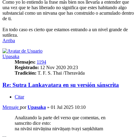
Como yo lo entiendo la frase más bien nos llevaría a entender que
una vez que te has liberado no significa que estes habitando algo
substancial como un nirvana que has construido o acumulado dentro
de ti.
En todo caso es cierto que estamos entrando a un nivel grande de
sutileza.
Arriba
Upasaka
Mensajes:
1194
Registrado:
12 Nov 2020 20:23
Tradición:
T. F. S. Thai /Theravāda
Re: Sutra Lankavatara en su versión sánscrita
Citar
Mensaje
por
Upasaka
»
01 Jul 2025 10:10
Analizando la parte del verso que comentas, en
sanscrito dice esto:
na nivāsi nirvāṇina nirvāṇaṃ tvayi saṃkhitam