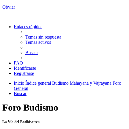
Obviar
Enlaces rápidos
Temas sin respuesta
Temas activos
Buscar
FAQ
Identificarse
Registrarse
Inicio
Índice general
Budismo Mahayana y Vajrayana
Foro
General
Buscar
Foro Budismo
La Vía del Bodhisattva