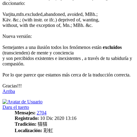
diccionario:
Varjita,mfn.excluded,abandoned, avoided, MBh.;
Käv. &c.; (with instr. or ifc.) deprived of, wanting,
without, with the exception of, Mn.; MBh. &c.
Nueva versión:
Semejantes a una ilusión todos los fenómenos están
excluidos
(transcienden) de mente y conciencia
y son percibidos existentes e inexistentes , a través de tu sabiduría y
compasión.
Por lo que parece que estamos más cerca de la traducción correcta.
Gracias!!!
Arriba
Daru el tuerto
Mensajes:
2704
Registrado:
10 Dic 2020 13:16
Tradición:
猫猫
Localización:
彩虹