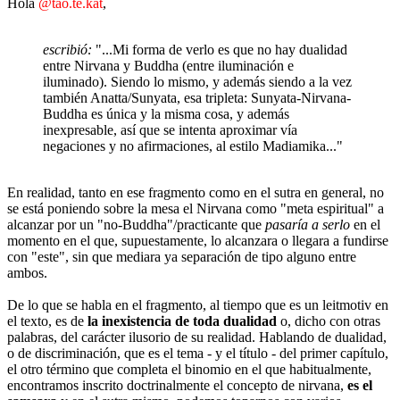
Hola
@tao.te.kat
,
escribió:
"...Mi forma de verlo es que no hay dualidad
entre Nirvana y Buddha (entre iluminación e
iluminado). Siendo lo mismo, y además siendo a la vez
también Anatta/Sunyata, esa tripleta: Sunyata-Nirvana-
Buddha es única y la misma cosa, y además
inexpresable, así que se intenta aproximar vía
negaciones y no afirmaciones, al estilo Madiamika..."
En realidad, tanto en ese fragmento como en el sutra en general, no
se está poniendo sobre la mesa el Nirvana como "meta espiritual" a
alcanzar por un "no-Buddha"/practicante que
pasaría a serlo
en el
momento en el que, supuestamente, lo alcanzara o llegara a fundirse
con "este", sin que mediara ya separación de tipo alguno entre
ambos.
De lo que se habla en el fragmento, al tiempo que es un leitmotiv en
el texto, es de
la inexistencia de toda dualidad
o, dicho con otras
palabras, del carácter ilusorio de su realidad. Hablando de dualidad,
o de discriminación, que es el tema - y el título - del primer capítulo,
el otro término que completa el binomio en el que habitualmente,
encontramos inscrito doctrinalmente el concepto de nirvana,
es el