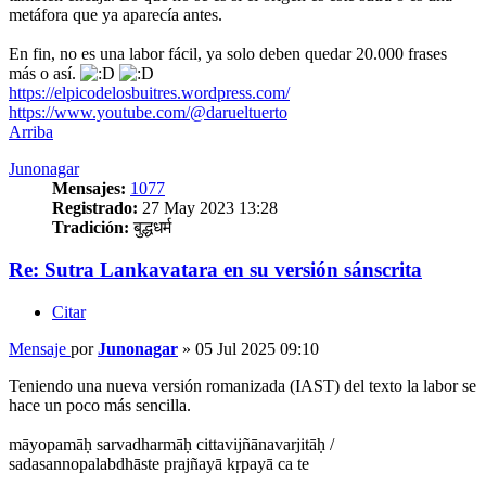
metáfora que ya aparecía antes.
En fin, no es una labor fácil, ya solo deben quedar 20.000 frases
más o así.
https://elpicodelosbuitres.wordpress.com/
https://www.youtube.com/@darueltuerto
Arriba
Junonagar
Mensajes:
1077
Registrado:
27 May 2023 13:28
Tradición:
बुद्धधर्म
Re: Sutra Lankavatara en su versión sánscrita
Citar
Mensaje
por
Junonagar
»
05 Jul 2025 09:10
Teniendo una nueva versión romanizada (IAST) del texto la labor se
hace un poco más sencilla.
māyopamāḥ sarvadharmāḥ cittavijñānavarjitāḥ /
sadasannopalabdhāste prajñayā kṛpayā ca te