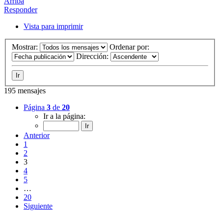
Arriba
Responder
Vista para imprimir
Mostrar:
Ordenar por:
Dirección:
195 mensajes
Página
3
de
20
Ir a la página:
Anterior
1
2
3
4
5
…
20
Siguiente