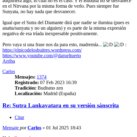
adquiriera algo, lo cual no es el caso. Y el Buddha no se desvanece
en el Nirvana por la misma forma de verlo. Pues siempre fue
Sunyata, no hay nada que desvanecer.
Igual que el Sutra del Diamante dirá que nadie se ilumina (pues es
anatta/sunyata y no un alguien) y es parte de la misma expresión
negativa de esa tríada inexpresable positivamente.
Pero vaya si una frase nos da para esto, madremía...
:
https://elpicodelosbuitres.wordpress.com/
https://www.youtube.com/@darueltuerto
Arriba
Carlos
Mensajes:
1374
Registrado:
07 Feb 2023 16:39
Tradición:
Budismo zen
Localización:
Madrid (España)
Re: Sutra Lankavatara en su versión sánscrita
Citar
Mensaje
por
Carlos
»
01 Jul 2025 18:43