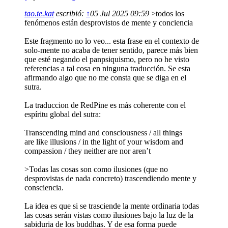
tao.te.kat
escribió:
↑
05 Jul 2025 09:59
>todos los
fenómenos están desprovistos de mente y conciencia
Este fragmento no lo veo... esta frase en el contexto de
solo-mente no acaba de tener sentido, parece más bien
que esté negando el panpsiquismo, pero no he visto
referencias a tal cosa en ninguna traducción. Se esta
afirmando algo que no me consta que se diga en el
sutra.
La traduccion de RedPine es más coherente con el
espíritu global del sutra:
Transcending mind and consciousness / all things
are like illusions / in the light of your wisdom and
compassion / they neither are nor aren’t
>Todas las cosas son como ilusiones (que no
desprovistas de nada concreto) trascendiendo mente y
consciencia.
La idea es que si se trasciende la mente ordinaria todas
las cosas serán vistas como ilusiones bajo la luz de la
sabiduria de los buddhas. Y de esa forma puede