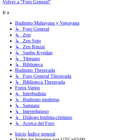
Volver a “Foro General”
Ir a
Budismo Mahayana y Vajrayana
↳ Foro General
↳ Zen
↳ Zen Soto
↳ Zen Rinzai
↳ Sanbo Kyodan
↳ Tibetano
↳ Biblioteca
Budismo Theravada
↳ Foro General Theravada
↳ Biblioteca Theravada
Foros Varios
↳ Interbudista
↳ Budismo moderno
↳ Samsara
↳ Interreligioso
↳ Diálogo budista-cristiano
↳ Acerca del Foro
Inicio
Índice general
Todos los horarios son
UTC+02:00