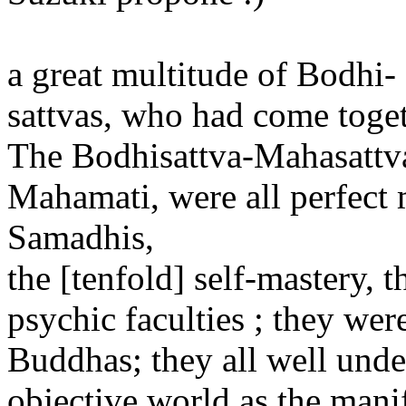
a great multitude of Bodhi-
sattvas, who had come toge
The Bodhisattva-Mahasattva
Mahamati, were all perfect 
Samadhis,
the [tenfold] self-mastery, t
psychic faculties ; they wer
Buddhas; they all well unde
objective world as the mani