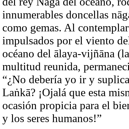
del rey Nāga del océano, r
innumerables doncellas nāga
como gemas. Al contemplar l
impulsados por el viento de
océano del ālaya-vijñāna (la
multitud reunida, permaneci
“¿No debería yo ir y suplic
Laṅkā? ¡Ojalá que esta mis
ocasión propicia para el bien
y los seres humanos!”