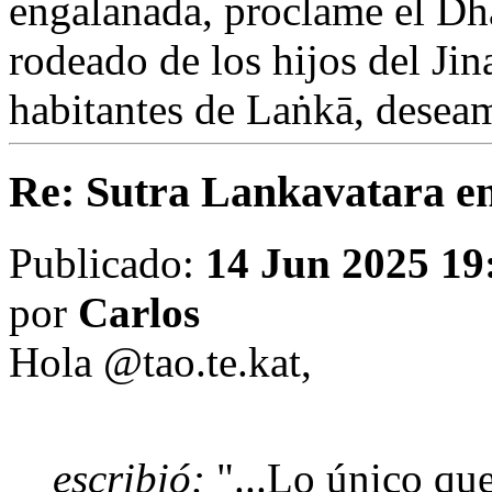
engalanada, proclame el Dh
rodeado de los hijos del Jin
habitantes de Laṅkā, desea
Re: Sutra Lankavatara en
Publicado:
14 Jun 2025 19
por
Carlos
Hola
@tao.te.kat
,
escribió:
"...Lo único que