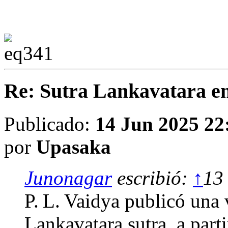
Re: Sutra Lankavatara en
Publicado:
14 Jun 2025 22
por
Upasaka
Junonagar
escribió:
↑
13
P. L. Vaidya publicó una 
Lankavatara sutra, a part