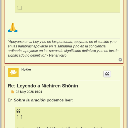
[...]
"Apoyarse en la Ley y no en las personas; apoyarse en el sentido y no
en las palabras; apoyarse en la sabiduría y no en la conciencia
ordinaria; apoyarse en los sutras de significado definitivo y no en los de
significado no definitivo.”
- Nehan-gyō
A
r
r
Hokke
i
b
a
Re: Leyendo a Nichiren Shōnin
M
22 May 2026 16:21
e
n
En
Sobre la oración
podemos leer:
s
a
j
e
[...]