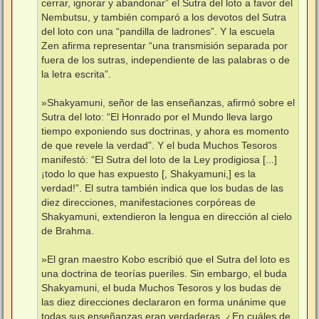
cerrar, ignorar y abandonar” el Sutra del loto a favor del
Nembutsu, y también comparó a los devotos del Sutra
del loto con una “pandilla de ladrones”. Y la escuela
Zen afirma representar “una transmisión separada por
fuera de los sutras, independiente de las palabras o de
la letra escrita”.
»Shakyamuni, señor de las enseñanzas, afirmó sobre el
Sutra del loto: “El Honrado por el Mundo lleva largo
tiempo exponiendo sus doctrinas, y ahora es momento
de que revele la verdad”. Y el buda Muchos Tesoros
manifestó: “El Sutra del loto de la Ley prodigiosa [...]
¡todo lo que has expuesto [, Shakyamuni,] es la
verdad!”. El sutra también indica que los budas de las
diez direcciones, manifestaciones corpóreas de
Shakyamuni, extendieron la lengua en dirección al cielo
de Brahma.
»El gran maestro Kobo escribió que el Sutra del loto es
una doctrina de teorías pueriles. Sin embargo, el buda
Shakyamuni, el buda Muchos Tesoros y los budas de
las diez direcciones declararon en forma unánime que
todas sus enseñanzas eran verdaderas. ¿En cuáles de