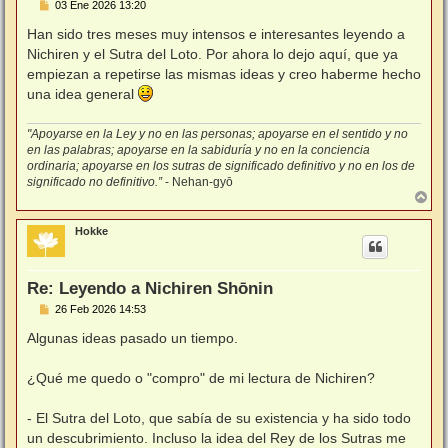
M
03 Ene 2026 13:20
e
n
Han sido tres meses muy intensos e interesantes leyendo a
s
Nichiren y el Sutra del Loto. Por ahora lo dejo aquí, que ya
a
j
empiezan a repetirse las mismas ideas y creo haberme hecho
e
una idea general
"Apoyarse en la Ley y no en las personas; apoyarse en el sentido y no
en las palabras; apoyarse en la sabiduría y no en la conciencia
ordinaria; apoyarse en los sutras de significado definitivo y no en los de
significado no definitivo.”
- Nehan-gyō
A
r
r
Hokke
i
b
a
Re: Leyendo a Nichiren Shōnin
M
26 Feb 2026 14:53
e
n
Algunas ideas pasado un tiempo.
s
a
j
¿Qué me quedo o "compro" de mi lectura de Nichiren?
e
- El Sutra del Loto, que sabía de su existencia y ha sido todo
un descubrimiento. Incluso la idea del Rey de los Sutras me