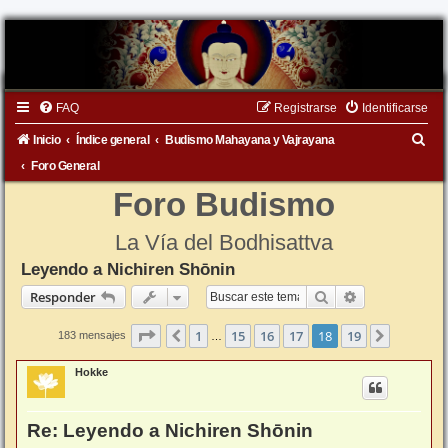
FAQ
Registrarse
Identificarse
B
Inicio
Índice general
Budismo Mahayana y Vajrayana
u
Foro General
s
Foro Budismo
c
La Vía del Bodhisattva
a
Leyendo a Nichiren Shōnin
r
Buscar
Búsqueda ava
Responder
Página
18
de
19
1
15
16
17
18
19
Anterior
Siguient
183 mensajes
…
Hokke
Re: Leyendo a Nichiren Shōnin