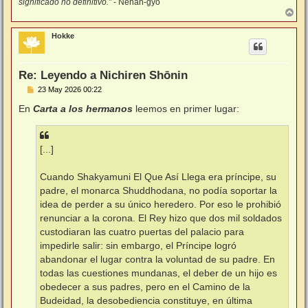
significado no definitivo.”
- Nehan-gyō
A
r
r
Hokke
i
b
a
Re: Leyendo a Nichiren Shōnin
M
23 May 2026 00:22
e
n
En
Carta a los hermanos
leemos en primer lugar:
s
a
j
e
[...]
Cuando Shakyamuni El Que Así Llega era príncipe, su
padre, el monarca Shuddhodana, no podía soportar la
idea de perder a su único heredero. Por eso le prohibió
renunciar a la corona. El Rey hizo que dos mil soldados
custodiaran las cuatro puertas del palacio para
impedirle salir: sin embargo, el Príncipe logró
abandonar el lugar contra la voluntad de su padre. En
todas las cuestiones mundanas, el deber de un hijo es
obedecer a sus padres, pero en el Camino de la
Budeidad, la desobediencia constituye, en última