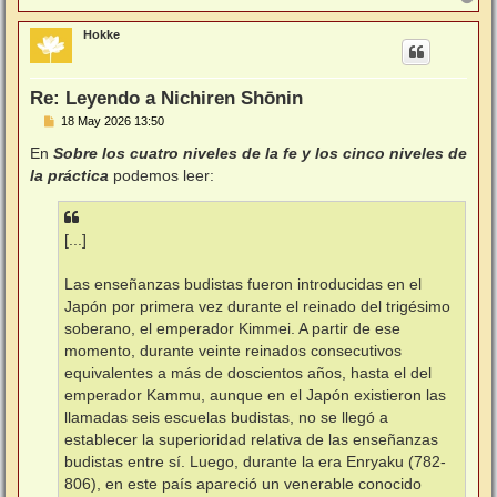
r
r
Hokke
i
b
a
Re: Leyendo a Nichiren Shōnin
M
18 May 2026 13:50
e
n
En
Sobre los cuatro niveles de la fe y los cinco niveles de
s
la práctica
podemos leer:
a
j
e
[...]
Las enseñanzas budistas fueron introducidas en el
Japón por primera vez durante el reinado del trigésimo
soberano, el emperador Kimmei. A partir de ese
momento, durante veinte reinados consecutivos
equivalentes a más de doscientos años, hasta el del
emperador Kammu, aunque en el Japón existieron las
llamadas seis escuelas budistas, no se llegó a
establecer la superioridad relativa de las enseñanzas
budistas entre sí. Luego, durante la era Enryaku (782-
806), en este país apareció un venerable conocido