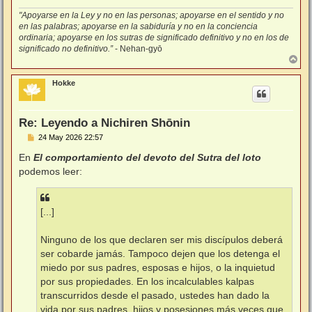
"Apoyarse en la Ley y no en las personas; apoyarse en el sentido y no
en las palabras; apoyarse en la sabiduría y no en la conciencia
ordinaria; apoyarse en los sutras de significado definitivo y no en los de
significado no definitivo.”
- Nehan-gyō
A
r
r
Hokke
i
b
a
Re: Leyendo a Nichiren Shōnin
M
24 May 2026 22:57
e
n
En
El comportamiento del devoto del Sutra del loto
s
podemos leer:
a
j
e
[...]
Ninguno de los que declaren ser mis discípulos deberá
ser cobarde jamás. Tampoco dejen que los detenga el
miedo por sus padres, esposas e hijos, o la inquietud
por sus propiedades. En los incalculables kalpas
transcurridos desde el pasado, ustedes han dado la
vida por sus padres, hijos y posesiones más veces que