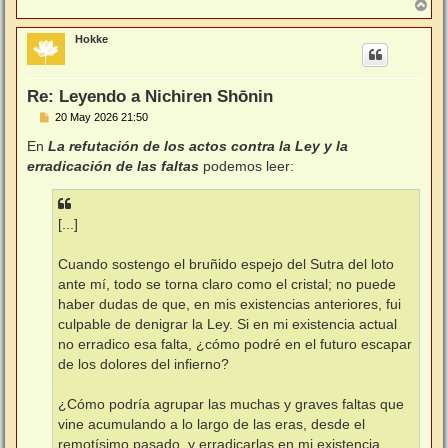
A
r
r
Hokke
i
b
a
Re: Leyendo a Nichiren Shōnin
M
20 May 2026 21:50
e
n
En
La refutación de los actos contra la Ley y la
s
erradicación de las faltas
podemos leer:
a
j
e
[...]
Cuando sostengo el bruñido espejo del Sutra del loto
ante mí, todo se torna claro como el cristal; no puede
haber dudas de que, en mis existencias anteriores, fui
culpable de denigrar la Ley. Si en mi existencia actual
no erradico esa falta, ¿cómo podré en el futuro escapar
de los dolores del infierno?
¿Cómo podría agrupar las muchas y graves faltas que
vine acumulando a lo largo de las eras, desde el
remotísimo pasado, y erradicarlas en mi existencia