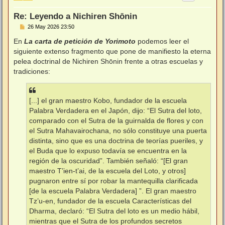
a
Re: Leyendo a Nichiren Shōnin
M
26 May 2026 23:50
e
n
En
La carta de petición de Yorimoto
podemos leer el
s
siguiente extenso fragmento que pone de manifiesto la eterna
a
j
pelea doctrinal de Nichiren Shōnin frente a otras escuelas y
e
tradiciones:
[...] el gran maestro Kobo, fundador de la escuela
Palabra Verdadera en el Japón, dijo: “El Sutra del loto,
comparado con el Sutra de la guirnalda de flores y con
el Sutra Mahavairochana, no sólo constituye una puerta
distinta, sino que es una doctrina de teorías pueriles, y
el Buda que lo expuso todavía se encuentra en la
región de la oscuridad”. También señaló: “[El gran
maestro T’ien-t’ai, de la escuela del Loto, y otros]
pugnaron entre sí por robar la mantequilla clarificada
[de la escuela Palabra Verdadera] ”. El gran maestro
Tz’u-en, fundador de la escuela Características del
Dharma, declaró: “El Sutra del loto es un medio hábil,
mientras que el Sutra de los profundos secretos