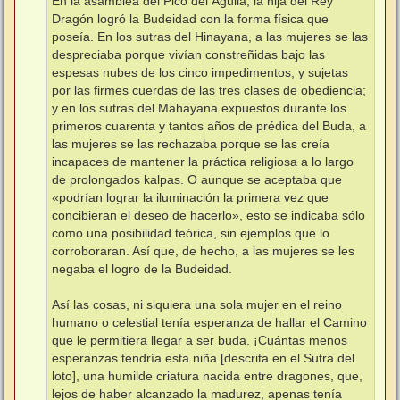
En la asamblea del Pico del Águila, la hija del Rey
Dragón logró la Budeidad con la forma física que
poseía. En los sutras del Hinayana, a las mujeres se las
despreciaba porque vivían constreñidas bajo las
espesas nubes de los cinco impedimentos, y sujetas
por las firmes cuerdas de las tres clases de obediencia;
y en los sutras del Mahayana expuestos durante los
primeros cuarenta y tantos años de prédica del Buda, a
las mujeres se las rechazaba porque se las creía
incapaces de mantener la práctica religiosa a lo largo
de prolongados kalpas. O aunque se aceptaba que
«podrían lograr la iluminación la primera vez que
concibieran el deseo de hacerlo», esto se indicaba sólo
como una posibilidad teórica, sin ejemplos que lo
corroboraran. Así que, de hecho, a las mujeres se les
negaba el logro de la Budeidad.
Así las cosas, ni siquiera una sola mujer en el reino
humano o celestial tenía esperanza de hallar el Camino
que le permitiera llegar a ser buda. ¡Cuántas menos
esperanzas tendría esta niña [descrita en el Sutra del
loto], una humilde criatura nacida entre dragones, que,
lejos de haber alcanzado la madurez, apenas tenía