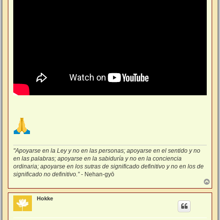
"Apoyarse en la Ley y no en las personas; apoyarse en el sentido y no
en las palabras; apoyarse en la sabiduría y no en la conciencia
ordinaria; apoyarse en los sutras de significado definitivo y no en los de
significado no definitivo.”
- Nehan-gyō
A
r
r
Hokke
i
b
a