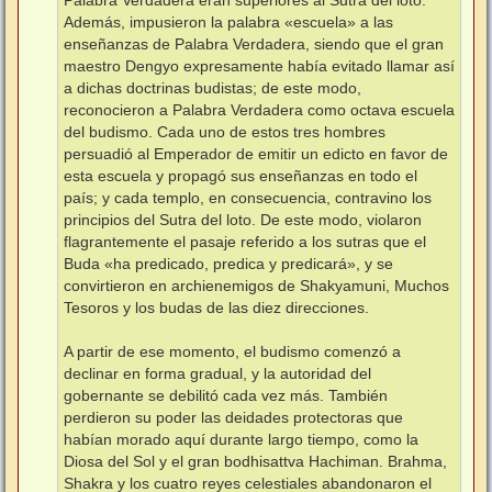
Palabra Verdadera eran superiores al Sutra del loto.
Además, impusieron la palabra «escuela» a las
enseñanzas de Palabra Verdadera, siendo que el gran
maestro Dengyo expresamente había evitado llamar así
a dichas doctrinas budistas; de este modo,
reconocieron a Palabra Verdadera como octava escuela
del budismo. Cada uno de estos tres hombres
persuadió al Emperador de emitir un edicto en favor de
esta escuela y propagó sus enseñanzas en todo el
país; y cada templo, en consecuencia, contravino los
principios del Sutra del loto. De este modo, violaron
flagrantemente el pasaje referido a los sutras que el
Buda «ha predicado, predica y predicará», y se
convirtieron en archienemigos de Shakyamuni, Muchos
Tesoros y los budas de las diez direcciones.
A partir de ese momento, el budismo comenzó a
declinar en forma gradual, y la autoridad del
gobernante se debilitó cada vez más. También
perdieron su poder las deidades protectoras que
habían morado aquí durante largo tiempo, como la
Diosa del Sol y el gran bodhisattva Hachiman. Brahma,
Shakra y los cuatro reyes celestiales abandonaron el