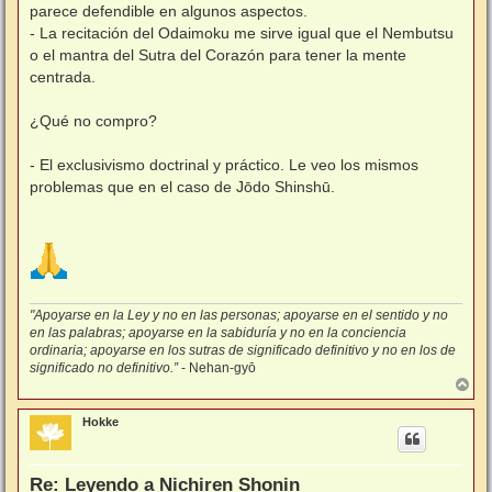
parece defendible en algunos aspectos.
- La recitación del Odaimoku me sirve igual que el Nembutsu
o el mantra del Sutra del Corazón para tener la mente
centrada.
¿Qué no compro?
- El exclusivismo doctrinal y práctico. Le veo los mismos
problemas que en el caso de Jōdo Shinshū.
"Apoyarse en la Ley y no en las personas; apoyarse en el sentido y no
en las palabras; apoyarse en la sabiduría y no en la conciencia
ordinaria; apoyarse en los sutras de significado definitivo y no en los de
significado no definitivo.”
- Nehan-gyō
A
r
r
Hokke
i
b
a
Re: Leyendo a Nichiren Shonin