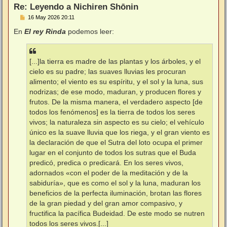
Re: Leyendo a Nichiren Shōnin
M
16 May 2026 20:11
e
n
En
El rey Rinda
podemos leer:
s
a
j
e
[...]la tierra es madre de las plantas y los árboles, y el
cielo es su padre; las suaves lluvias les procuran
alimento; el viento es su espíritu, y el sol y la luna, sus
nodrizas; de ese modo, maduran, y producen flores y
frutos. De la misma manera, el verdadero aspecto [de
todos los fenómenos] es la tierra de todos los seres
vivos; la naturaleza sin aspecto es su cielo; el vehículo
único es la suave lluvia que los riega, y el gran viento es
la declaración de que el Sutra del loto ocupa el primer
lugar en el conjunto de todos los sutras que el Buda
predicó, predica o predicará. En los seres vivos,
adornados «con el poder de la meditación y de la
sabiduría», que es como el sol y la luna, maduran los
beneficios de la perfecta iluminación, brotan las flores
de la gran piedad y del gran amor compasivo, y
fructifica la pacífica Budeidad. De este modo se nutren
todos los seres vivos.[...]