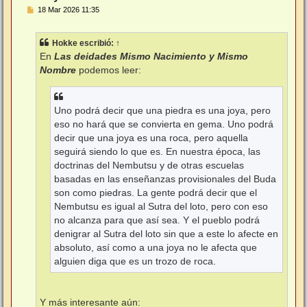
M
18 Mar 2026 11:35
e
n
s
Hokke
escribió:
↑
a
j
En
Las deidades Mismo Nacimiento y Mismo
e
Nombre
podemos leer:
Uno podrá decir que una piedra es una joya, pero
eso no hará que se convierta en gema. Uno podrá
decir que una joya es una roca, pero aquella
seguirá siendo lo que es. En nuestra época, las
doctrinas del Nembutsu y de otras escuelas
basadas en las enseñanzas provisionales del Buda
son como piedras. La gente podrá decir que el
Nembutsu es igual al Sutra del loto, pero con eso
no alcanza para que así sea. Y el pueblo podrá
denigrar al Sutra del loto sin que a este lo afecte en
absoluto, así como a una joya no le afecta que
alguien diga que es un trozo de roca.
Y más interesante aún: