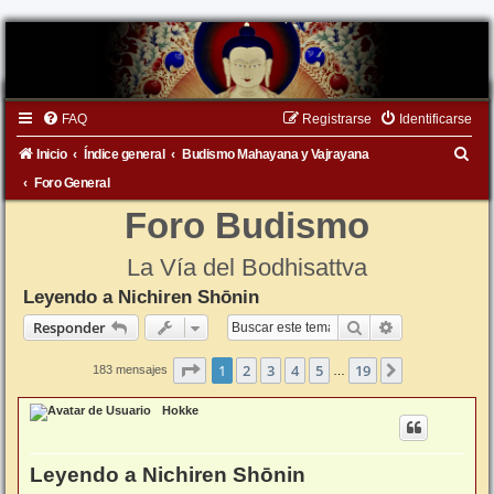
FAQ
Registrarse
Identificarse
B
Inicio
Índice general
Budismo Mahayana y Vajrayana
u
Foro General
s
Foro Budismo
c
La Vía del Bodhisattva
a
Leyendo a Nichiren Shōnin
r
Buscar
Búsqueda ava
Responder
Página
1
de
19
1
2
3
4
5
19
Siguiente
183 mensajes
…
Hokke
Leyendo a Nichiren Shōnin