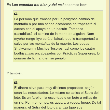
e
n
En
Las espadas del bien y del mal
podemos leer:
s
a
j
e
La persona que transita por un peligroso camino de
montaña o por una senda escabrosa no tropezará si
cuenta con el apoyo de un bastón. Tampoco
trastabillará, si camina de la mano de alguien. Nam-
myoho-renge-kyo será el báculo que lo transportará a
salvo por las montañas de la muerte. Los budas
Shakyamuni y Muchos Tesoros, así como los cuatro
bodhisattvas encabezados por Prácticas Superiores, lo
guiarán de la mano en su periplo.
Y también:
El dinero sirve para muy distintos propósitos, según
sean las necesidades. Lo mismo se aplica el Sutra del
loto. Es un farol en la oscuridad o un bote a orillas de
un río. Por momentos, es agua y, a veces, fuego. De tal
manera, el Sutra del loto garantiza [que sus