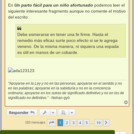
e
n
En
Un parto fácil para un niño afortunado
podemos leer el
s
siguiente interesante fragmento aunque no comente el motivo
a
j
del escrito:
e
Debe esmerarse en tener una fe firme. Hasta el
remedio más eficaz surte poco efecto si se le agrega
veneno. De la misma manera, ni siquiera una espada
es útil en manos de un cobarde.
"Apoyarse en la Ley y no en las personas; apoyarse en el sentido y no
en las palabras; apoyarse en la sabiduría y no en la conciencia
ordinaria; apoyarse en los sutras de significado definitivo y no en los de
significado no definitivo.”
- Nehan-gyō
A
r
r
Responder
i
b
Página
1
de
19
1
2
3
4
5
19
Siguiente
183 mensajes
…
a