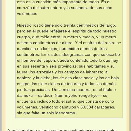
esta es la cuestión más importante de todas. Es el
corazón del sutra entero y la sustancia de sus ocho
volúmenes.
Nuestro rostro tiene sólo treinta centímetros de largo,
pero en él puede reflejarse el espíritu de todo nuestro
cuerpo, que mide entre un metro y medio, y un metro
ochenta centímetros de altura. Y el espíritu del rostro se
manifiesta en los ojos, que miden menos de tres
centímetros. En los dos ideogramas con que se escribe
el nombre del Japón, queda contenido todo lo que hay
en sus sesenta y seis provincias: sus habitantes y su
fauna; los arrozales y los campos de labranza; la
nobleza y la plebe; los de alta clase social y los de baja
estirpe; las siete clases de tesoros y todas las demás
piedras preciosas. De la misma manera, en el título o
daimoku —⁠es decir, Nam-myoho-renge-kyo⁠— se
encuentra incluido todo el sutra, que consta de ocho
volúmenes, veintiocho capítulos y 69.384 caracteres,
sin que falte un solo ideograma.
Y más adelante afirma con gran contundencia lo siguiente: