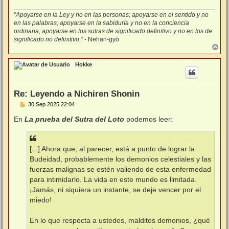
"Apoyarse en la Ley y no en las personas; apoyarse en el sentido y no
en las palabras; apoyarse en la sabiduría y no en la conciencia
ordinaria; apoyarse en los sutras de significado definitivo y no en los de
significado no definitivo.”
- Nehan-gyō
A
r
r
Hokke
i
b
a
Re: Leyendo a Nichiren Shonin
M
30 Sep 2025 22:04
e
n
En
La prueba del Sutra del Loto
podemos leer:
s
a
j
e
[...] Ahora que, al parecer, está a punto de lograr la
Budeidad, probablemente los demonios celestiales y las
fuerzas malignas se estén valiendo de esta enfermedad
para intimidarlo. La vida en este mundo es limitada.
¡Jamás, ni siquiera un instante, se deje vencer por el
miedo!
En lo que respecta a ustedes, malditos demonios, ¿qué