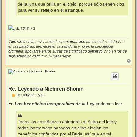
de la luna que brilla en el cielo, porque sólo tienen ojos
para ver su reflejo en el estanque.
"Apoyarse en la Ley y no en las personas; apoyarse en el sentido y no
en las palabras; apoyarse en la sabiduría y no en la conciencia
ordinaria; apoyarse en los sutras de significado definitivo y no en los de
significado no definitivo.”
- Nehan-gyō
A
r
r
Hokke
i
b
a
Re: Leyendo a Nichiren Shonin
M
01 Oct 2025 15:10
e
n
En
Los beneficios insuperables de la Ley
podemos leer:
s
a
j
e
Todas las enseñanzas anteriores al Sutra del loto y
todos los tratados basados en ellas elogian los
beneficios conferidos por el Buda, así que en tal