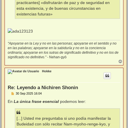
practicantes] «disfrutarán de paz y de seguridad en
esta existencia, y de buenas circunstancias en
existencias futuras»
"Apoyarse en la Ley y no en las personas; apoyarse en el sentido y no
en las palabras; apoyarse en la sabiduría y no en la conciencia
ordinaria; apoyarse en los sutras de significado definitivo y no en los de
significado no definitivo.”
- Nehan-gyō
A
r
r
Hokke
i
b
a
Re: Leyendo a Nichiren Shonin
M
30 Sep 2025 16:04
e
n
En
La única frase esencial
podemos leer:
s
a
j
e
[...] Usted me preguntaba si uno podía manifestar la
Budeidad con sólo recitar Nam-myoho-renge-kyo, y