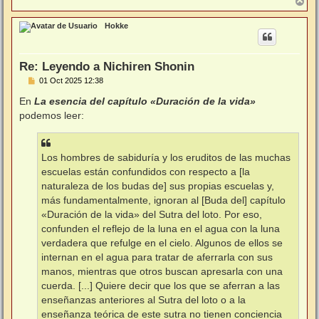
A
r
r
Hokke
i
b
a
Re: Leyendo a Nichiren Shonin
M
01 Oct 2025 12:38
e
n
En
La esencia del capítulo «Duración de la vida»
s
podemos leer:
a
j
e
Los hombres de sabiduría y los eruditos de las muchas
escuelas están confundidos con respecto a [la
naturaleza de los budas de] sus propias escuelas y,
más fundamentalmente, ignoran al [Buda del] capítulo
«Duración de la vida» del Sutra del loto. Por eso,
confunden el reflejo de la luna en el agua con la luna
verdadera que refulge en el cielo. Algunos de ellos se
internan en el agua para tratar de aferrarla con sus
manos, mientras que otros buscan apresarla con una
cuerda. [...] Quiere decir que los que se aferran a las
enseñanzas anteriores al Sutra del loto o a la
enseñanza teórica de este sutra no tienen conciencia