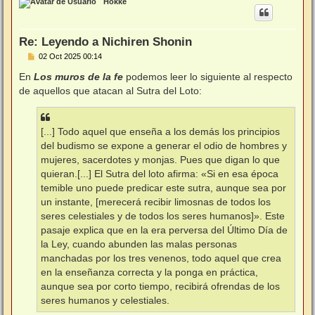
Hokke
i
b
a
Re: Leyendo a Nichiren Shonin
M
02 Oct 2025 00:14
e
n
En
Los muros de la fe
podemos leer lo siguiente al respecto
s
de aquellos que atacan al Sutra del Loto:
a
j
e
[...] Todo aquel que enseña a los demás los principios
del budismo se expone a generar el odio de hombres y
mujeres, sacerdotes y monjas. Pues que digan lo que
quieran.[...] El Sutra del loto afirma: «Si en esa época
temible uno puede predicar este sutra, aunque sea por
un instante, [merecerá recibir limosnas de todos los
seres celestiales y de todos los seres humanos]». Este
pasaje explica que en la era perversa del Último Día de
la Ley, cuando abunden las malas personas
manchadas por los tres venenos, todo aquel que crea
en la enseñanza correcta y la ponga en práctica,
aunque sea por corto tiempo, recibirá ofrendas de los
seres humanos y celestiales.