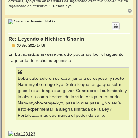
ordinaria; apoyarse en los sutras de significado definitivo y no en los de
significado no definitivo.”
- Nehan-gyō
A
r
r
Hokke
i
b
a
Re: Leyendo a Nichiren Shonin
M
30 Sep 2025 17:56
e
n
En
La felicidad en este mundo
podemos leer el siguiente
s
fragmento de realismo optimista:
a
j
e
Beba sake sólo en su casa, junto a su esposa, y recite
Nam-myoho-renge-kyo. Sufra lo que tenga que sufrir;
goce lo que tenga que gozar. Considere el sufrimiento y
la alegría como hechos de la vida, y siga entonando
Nam-myoho-renge-kyo, pase lo que pase. ¿No sería
esto experimentar la alegría ilimitada de la Ley?
Fortalezca más que nunca el poder de su fe.