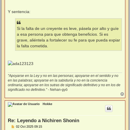
Y sentencia:
Si la falta de un creyente es leve, pásela por alto y guíe
a esa persona para que obtenga beneficios. Si es
grave, aliéntela a fortalecer su fe para que pueda expiar
la falta cometida.
"Apoyarse en la Ley y no en las personas; apoyarse en el sentido y no
en las palabras; apoyarse en la sabiduría y no en la conciencia
ordinaria; apoyarse en los sutras de significado definitivo y no en los de
significado no definitivo.”
- Nehan-gyō
A
r
r
Hokke
i
b
a
Re: Leyendo a Nichiren Shonin
M
02 Oct 2025 09:15