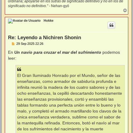
ordinaria; apoyarse en los sutras de significado definitivo y no en los de
significado no definitivo.”
- Nehan-gyō
A
r
r
Hokke
i
b
a
Re: Leyendo a Nichiren Shonin
M
29 Sep 2025 22:26
e
n
En
Un navío para cruzar el mar del sufrimiento
podemos
s
leer:
a
j
e
El Gran Iluminado Honrado por el Mundo, señor de las
enseñanzas, como armador de sabiduría profunda e
infinita reunió la madera de los cuatro sabores y de las
ocho enseñanzas, la cepilló descartando honestamente
las enseñanzas provisionales, cortó y ensambló las
tablas formando una perfecta unión entre lo bueno y lo
malo, y completó el armado martillando los clavos de la
única enseñanza verdadera, sublime como el sabor de
la mantequilla refinada. Entonces, botó el navío al mar
de los sufrimientos del nacimiento y la muerte