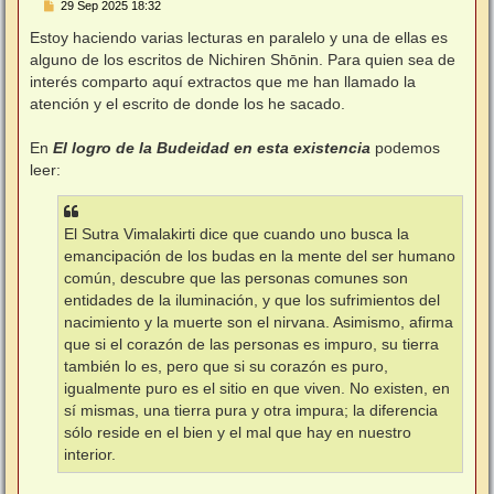
M
29 Sep 2025 18:32
e
n
Estoy haciendo varias lecturas en paralelo y una de ellas es
s
alguno de los escritos de Nichiren Shōnin. Para quien sea de
a
j
interés comparto aquí extractos que me han llamado la
e
atención y el escrito de donde los he sacado.
En
El logro de la Budeidad en esta existencia
podemos
leer:
El Sutra Vimalakirti dice que cuando uno busca la
emancipación de los budas en la mente del ser humano
común, descubre que las personas comunes son
entidades de la iluminación, y que los sufrimientos del
nacimiento y la muerte son el nirvana. Asimismo, afirma
que si el corazón de las personas es impuro, su tierra
también lo es, pero que si su corazón es puro,
igualmente puro es el sitio en que viven. No existen, en
sí mismas, una tierra pura y otra impura; la diferencia
sólo reside en el bien y el mal que hay en nuestro
interior.