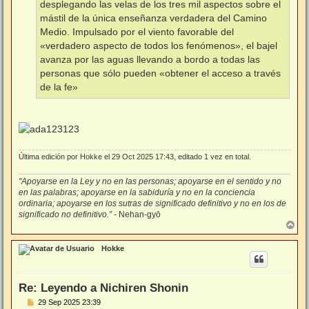
desplegando las velas de los tres mil aspectos sobre el
mástil de la única enseñanza verdadera del Camino
Medio. Impulsado por el viento favorable del
«verdadero aspecto de todos los fenómenos», el bajel
avanza por las aguas llevando a bordo a todas las
personas que sólo pueden «obtener el acceso a través
de la fe»
Última edición por
Hokke
el 29 Oct 2025 17:43, editado 1 vez en total.
"Apoyarse en la Ley y no en las personas; apoyarse en el sentido y no
en las palabras; apoyarse en la sabiduría y no en la conciencia
ordinaria; apoyarse en los sutras de significado definitivo y no en los de
significado no definitivo.”
- Nehan-gyō
A
r
r
Hokke
i
b
a
Re: Leyendo a Nichiren Shonin
M
29 Sep 2025 23:39