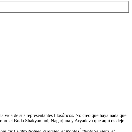
 la vida de sus representantes filosóficos. No creo que haya nada que
eos sobre el Buda Shakyamuni, Nagarjuna y Aryadeva que aquí os dejo:
bre las Cuatro Nobles Verdades, el Noble Óctuple Sendero, el