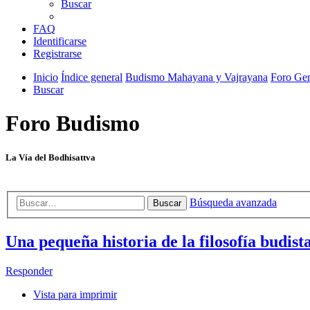
Buscar
FAQ
Identificarse
Registrarse
Inicio
Índice general
Budismo Mahayana y Vajrayana
Foro Gen
Buscar
Foro Budismo
La Vía del Bodhisattva
Búsqueda avanzada
Buscar
Una pequeña historia de la filosofía budist
Responder
Vista para imprimir