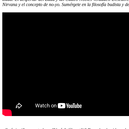
Nirvana y el concepto de no-yo. Sumérgete en la filosofía budista y 