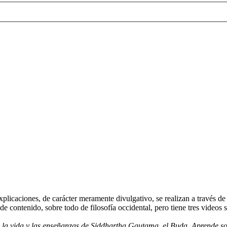
plicaciones, de carácter meramente divulgativo, se realizan a través de
o de contenido, sobre todo de filosofía occidental, pero tiene tres vid
 la vida y las enseñanzas de Siddhartha Gautama, el Buda. Aprende so