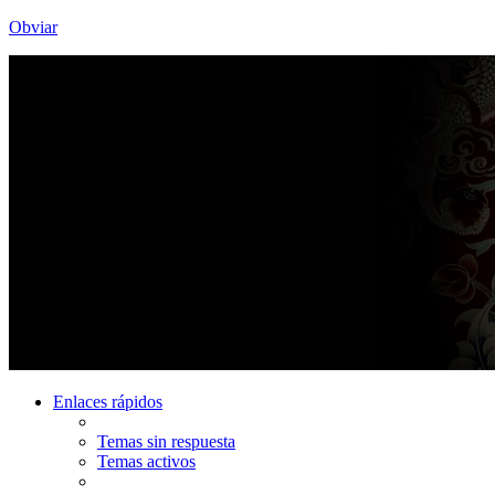
Obviar
Enlaces rápidos
Temas sin respuesta
Temas activos