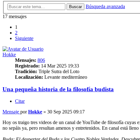
Búsqueda avanzada
Buscar
17 mensajes
1
2
Siguiente
Hokke
Mensajes:
806
Registrado:
14 Mar 2025 19:33
Tradición:
Triple Sutra del Loto
Localización:
Levante mediterráneo
Una pequeña historia de la filosofía budista
Citar
Mensaje
por
Hokke
»
30 Sep 2025 09:17
Hoy os traigo tres videos de un canal de YouTube de filosofía cuyas ex
no sepáis ya, pero resultan amenos y entretenidos. En canal está llen
Buda: El despertar del Buda y las Cuatro Nobles Verdades. Descubre