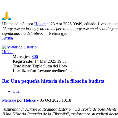
Última edición por
Hokke
el 23 Abr 2026 09:49, editado 1 vez en tota
"Apoyarse en la Ley y no en las personas; apoyarse en el sentido y no 
significado no definitivo.”
- Nehan-gyō
Arriba
Hokke
Mensajes:
806
Registrado:
14 Mar 2025 19:33
Tradición:
Triple Sutra del Loto
Localización:
Levante mediterráneo
Re: Una pequeña historia de la filosofía budista
Citar
Mensaje
por
Hokke
»
05 Oct 2025 13:18
Vasubandhu: ¿Existe la Realidad Exterior? La Teoría de Solo-Mente 
"Una Historia Pequeña de la Filosofía", exploramos su radical doct