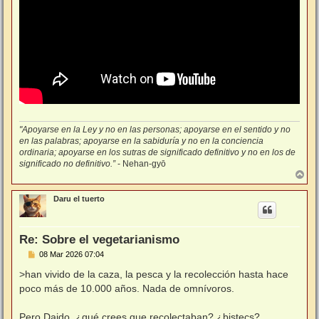
"Apoyarse en la Ley y no en las personas; apoyarse en el sentido y no
en las palabras; apoyarse en la sabiduría y no en la conciencia
ordinaria; apoyarse en los sutras de significado definitivo y no en los de
significado no definitivo.”
- Nehan-gyō
A
r
r
Daru el tuerto
i
b
a
Re: Sobre el vegetarianismo
M
08 Mar 2026 07:04
e
n
>han vivido de la caza, la pesca y la recolección hasta hace
s
poco más de 10.000 años. Nada de omnívoros.
a
j
e
Pero Daido, ¿qué crees que recolectaban? ¿bistecs?