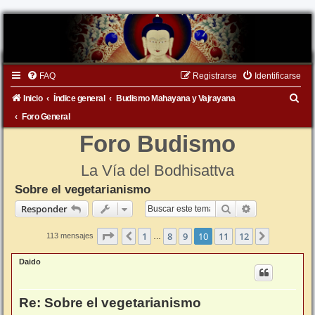
FAQ
Registrarse
Identificarse
B
Inicio
Índice general
Budismo Mahayana y Vajrayana
u
Foro General
s
Foro Budismo
c
La Vía del Bodhisattva
a
Sobre el vegetarianismo
r
Buscar
Búsqueda ava
Responder
Página
10
de
12
1
8
9
10
11
12
Anterior
Siguiente
113 mensajes
…
Daido
Re: Sobre el vegetarianismo