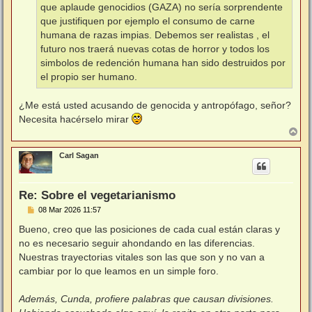
que aplaude genocidios (GAZA) no sería sorprendente
que justifiquen por ejemplo el consumo de carne
humana de razas impias. Debemos ser realistas , el
futuro nos traerá nuevas cotas de horror y todos los
simbolos de redención humana han sido destruidos por
el propio ser humano.
¿Me está usted acusando de genocida y antropófago, señor?
Necesita hacérselo mirar
A
r
r
Carl Sagan
i
b
a
Re: Sobre el vegetarianismo
M
08 Mar 2026 11:57
e
n
Bueno, creo que las posiciones de cada cual están claras y
s
no es necesario seguir ahondando en las diferencias.
a
j
Nuestras trayectorias vitales son las que son y no van a
e
cambiar por lo que leamos en un simple foro.
Además, Cunda, profiere palabras que causan divisiones.