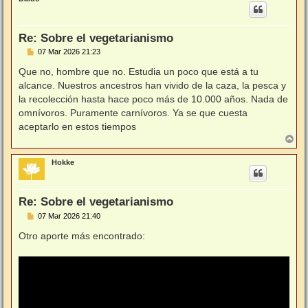
i
b
a
Re: Sobre el vegetarianismo
M
07 Mar 2026 21:23
e
n
Que no, hombre que no. Estudia un poco que está a tu
s
alcance. Nuestros ancestros han vivido de la caza, la pesca y
a
j
la recolección hasta hace poco más de 10.000 años. Nada de
e
omnívoros. Puramente carnívoros. Ya se que cuesta
aceptarlo en estos tiempos
A
r
r
Hokke
i
b
a
Re: Sobre el vegetarianismo
M
07 Mar 2026 21:40
e
n
Otro aporte más encontrado:
s
a
j
e