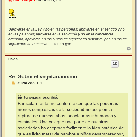
s
a
j
e
"Apoyarse en la Ley y no en las personas; apoyarse en el sentido y no
en las palabras; apoyarse en la sabiduría y no en la conciencia
ordinaria; apoyarse en los sutras de significado definitivo y no en los de
significado no definitivo.”
- Nehan-gyō
A
r
r
Daido
i
b
a
Re: Sobre el vegetarianismo
M
08 Mar 2026 11:16
e
n
s
Junonagar
escribió:
↑
a
j
Particularmente me conforme con que las personas
e
menos compasivas de la sociedad no acepten la
ruptura de nuevos tabus todavía mas inhumanos y
criminales. Una vez que una parte de nuestras
sociedades ha aceptado facilmente la idea satánica de
que es licito matar de hambre a niños desamparados y