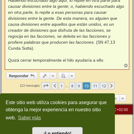
Habiendo escuchado algo aquí, lo repite en otra parte para
causar divisiones entre la gente; o, habiendo escuchado algo
en otra parte, lo repite a esas personas para causar
divisiones entre la gente. De esta manera, es alguien que
causa divisiones entre aquellos que están unidos, es un
creador de divisiones que disfruta de las facciones, se
regocija en las facciones, se deleita en las facciones y
profiere palabras que producen las facciones.
(SN 47,13
Cunda Sutta).
Quizá cerrar temporalmente el hilo ayudaría a ello.
A
r
r
Responder
i
b
Página
10
de
12
1
8
9
10
11
12
Anterior
Siguiente
113 mensajes
…
a
Ir a
Este sitio web utiliza cookies para asegurar que
obtenga la mejor experiencia en nuestro sitio
Inicio
Índice general
Todos los horarios son
UTC+02:00
web.
Saber más
Desarrollado por
phpBB
® Forum Software © phpBB Limited
Traducción al español por
phpBB España
Style: Green-Style-Slim by Joyce&Luna
phpBB-Style-Design
¡Lo entiendo!
Privacidad
|
Condiciones