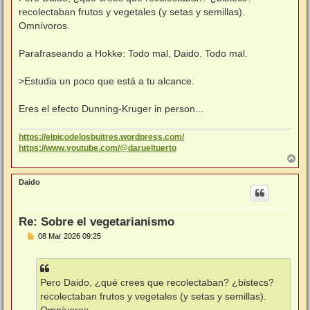
recolectaban frutos y vegetales (y setas y semillas).
Omnívoros.
Parafraseando a Hokke: Todo mal, Daido. Todo mal.
>Estudia un poco que está a tu alcance.
Eres el efecto Dunning-Kruger in person...
https://elpicodelosbuitres.wordpress.com/
https://www.youtube.com/@darueltuerto
A
r
r
Daido
i
b
a
Re: Sobre el vegetarianismo
M
08 Mar 2026 09:25
e
n
s
a
j
Pero Daido, ¿qué crees que recolectaban? ¿bistecs?
e
recolectaban frutos y vegetales (y setas y semillas).