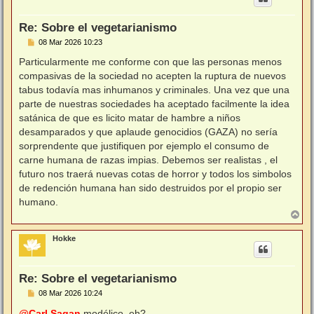
b
a
Re: Sobre el vegetarianismo
M
08 Mar 2026 10:23
e
n
Particularmente me conforme con que las personas menos
s
compasivas de la sociedad no acepten la ruptura de nuevos
a
j
tabus todavía mas inhumanos y criminales. Una vez que una
e
parte de nuestras sociedades ha aceptado facilmente la idea
satánica de que es licito matar de hambre a niños
desamparados y que aplaude genocidios (GAZA) no sería
sorprendente que justifiquen por ejemplo el consumo de
carne humana de razas impias. Debemos ser realistas , el
futuro nos traerá nuevas cotas de horror y todos los simbolos
de redención humana han sido destruidos por el propio ser
humano.
A
r
r
Hokke
i
b
a
Re: Sobre el vegetarianismo
M
08 Mar 2026 10:24
e
n
@Carl Sagan
modélico, eh?