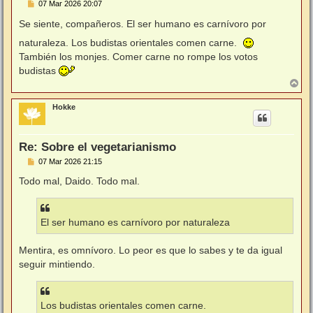
M
07 Mar 2026 20:07
e
n
Se siente, compañeros. El ser humano es carnívoro por
s
a
naturaleza. Los budistas orientales comen carne.
j
También los monjes. Comer carne no rompe los votos
e
budistas
A
r
r
Hokke
i
b
a
Re: Sobre el vegetarianismo
M
07 Mar 2026 21:15
e
n
Todo mal, Daido. Todo mal.
s
a
j
e
El ser humano es carnívoro por naturaleza
Mentira, es omnívoro. Lo peor es que lo sabes y te da igual
seguir mintiendo.
Los budistas orientales comen carne.