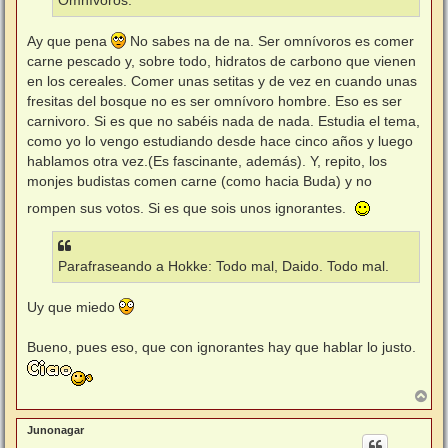
Omnívoros.
Ay que pena
No sabes na de na. Ser omnívoros es comer
carne pescado y, sobre todo, hidratos de carbono que vienen
en los cereales. Comer unas setitas y de vez en cuando unas
fresitas del bosque no es ser omnívoro hombre. Eso es ser
carnivoro. Si es que no sabéis nada de nada. Estudia el tema,
como yo lo vengo estudiando desde hace cinco años y luego
hablamos otra vez.(Es fascinante, además). Y, repito, los
monjes budistas comen carne (como hacia Buda) y no
rompen sus votos. Si es que sois unos ignorantes.
Parafraseando a Hokke: Todo mal, Daido. Todo mal.
Uy que miedo
Bueno, pues eso, que con ignorantes hay que hablar lo justo.
A
r
r
Junonagar
i