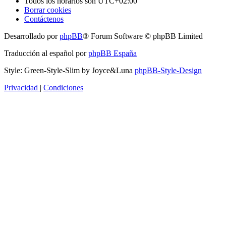
Todos los horarios son
UTC+02:00
Borrar cookies
Contáctenos
Desarrollado por
phpBB
® Forum Software © phpBB Limited
Traducción al español por
phpBB España
Style: Green-Style-Slim by Joyce&Luna
phpBB-Style-Design
Privacidad
|
Condiciones