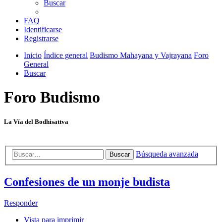
Buscar
FAQ
Identificarse
Registrarse
Inicio
Índice general
Budismo Mahayana y Vajrayana
Foro
General
Buscar
Foro Budismo
La Vía del Bodhisattva
Búsqueda avanzada
Buscar
Confesiones de un monje budista
Responder
Vista para imprimir