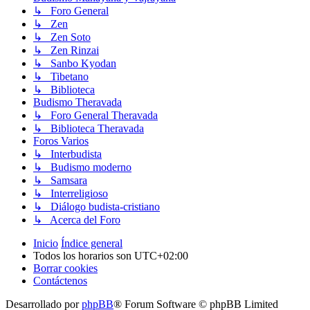
↳ Foro General
↳ Zen
↳ Zen Soto
↳ Zen Rinzai
↳ Sanbo Kyodan
↳ Tibetano
↳ Biblioteca
Budismo Theravada
↳ Foro General Theravada
↳ Biblioteca Theravada
Foros Varios
↳ Interbudista
↳ Budismo moderno
↳ Samsara
↳ Interreligioso
↳ Diálogo budista-cristiano
↳ Acerca del Foro
Inicio
Índice general
Todos los horarios son
UTC+02:00
Borrar cookies
Contáctenos
Desarrollado por
phpBB
® Forum Software © phpBB Limited