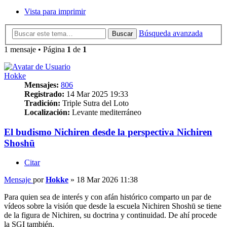
Vista para imprimir
Búsqueda avanzada
Buscar
1 mensaje • Página
1
de
1
Hokke
Mensajes:
806
Registrado:
14 Mar 2025 19:33
Tradición:
Triple Sutra del Loto
Localización:
Levante mediterráneo
El budismo Nichiren desde la perspectiva Nichiren
Shoshū
Citar
Mensaje
por
Hokke
»
18 Mar 2026 11:38
Para quien sea de interés y con afán histórico comparto un par de
vídeos sobre la visión que desde la escuela Nichiren Shoshū se tiene
de la figura de Nichiren, su doctrina y continuidad. De ahí procede
la SGI también.