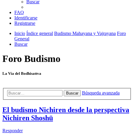
Buscar
FAQ
Identificarse
Registrarse
Inicio
Índice general
Budismo Mahayana y Vajrayana
Foro
General
Buscar
Foro Budismo
La Vía del Bodhisattva
Búsqueda avanzada
Buscar
El budismo Nichiren desde la perspectiva
Nichiren Shoshū
Responder