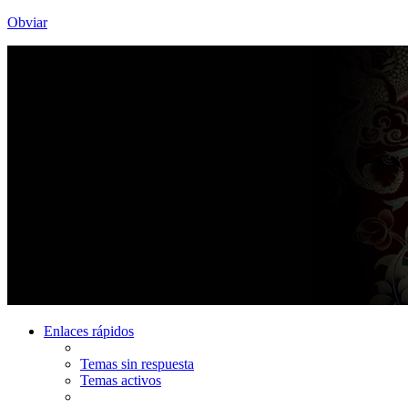
Obviar
Enlaces rápidos
Temas sin respuesta
Temas activos