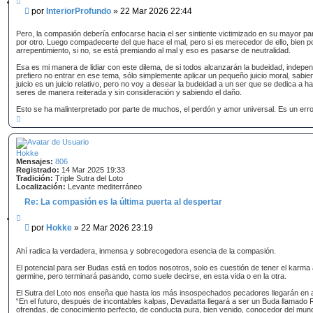
i
M
por
InteriorProfundo
»
22 Mar 2026 22:44
t
e
a
n
r
Pero, la compasión debería enfocarse hacia el ser sintiente victimizado en su mayor par
s
por otro. Luego compadecerte del que hace el mal, pero si es merecedor de ello, bien 
arrepentimiento, si no, se está premiando al mal y eso es pasarse de neutralidad.
a
j
Esa es mi manera de lidiar con este dilema, de si todos alcanzarán la budeidad, indepe
e
prefiero no entrar en ese tema, sólo simplemente aplicar un pequeño juicio moral, sabien
juicio es un juicio relativo, pero no voy a desear la budeidad a un ser que se dedica a h
seres de manera reiterada y sin consideración y sabiendo el daño.
Esto se ha malinterpretado por parte de muchos, el perdón y amor universal. Es un erro
A
r
r
i
b
Hokke
a
Mensajes:
806
Registrado:
14 Mar 2025 19:33
Tradición:
Triple Sutra del Loto
Localización:
Levante mediterráneo
Re: La compasión es la última puerta al despertar
C
i
M
por
Hokke
»
22 Mar 2026 23:19
t
e
a
n
r
Ahí radica la verdadera, inmensa y sobrecogedora esencia de la compasión.
s
El potencial para ser Budas está en todos nosotros, solo es cuestión de tener el karma
a
germine, pero terminará pasando, como suele decirse, en esta vida o en la otra.
j
e
El Sutra del Loto nos enseña que hasta los más insospechados pecadores llegarán en
“En el futuro, después de incontables kalpas, Devadatta llegará a ser un Buda llamado R
ofrendas, de conocimiento perfecto, de conducta pura, bien venido, conocedor del mun