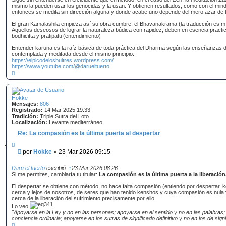
mismo la pueden usar los genocidas y la usan. Y obtienen resultados, como con el mind
entonces se medita sin dirección alguna y donde acabe uno depende del mero azar de t
El gran Kamalashila empieza así su obra cumbre, el Bhavanakrama (la traducción es mía,
Aquellos deseosos de lograr la naturaleza búdica con rapidez, deben en esencia practi
bodhicitta y pratipatti (entendimiento)
Entender karuna es la raíz básica de toda práctica del Dharma según las enseñanzas 
contemplada y meditada desde el mismo principio.
https://elpicodelosbuitres.wordpress.com/
https://www.youtube.com/@darueltuerto
A
r
r
i
b
Hokke
a
Mensajes:
806
Registrado:
14 Mar 2025 19:33
Tradición:
Triple Sutra del Loto
Localización:
Levante mediterráneo
Re: La compasión es la última puerta al despertar
C
i
M
por
Hokke
»
23 Mar 2026 09:15
t
e
a
n
r
Daru el tuerto
escribió:
↑
23 Mar 2026 08:26
s
Si me permites, cambiaría tu titular:
La compasión es la última puerta a la liberación
a
El despertar se obtiene con método, no hace falta compasión (entiendo por despertar,
j
cerca y lejos de nosotros, de seres que han tenido kenshos y cuya compasión es nula 
e
cerca de la liberación del sufrimiento precisamente por ello.
Lo veo
"Apoyarse en la Ley y no en las personas; apoyarse en el sentido y no en las palabras;
conciencia ordinaria; apoyarse en los sutras de significado definitivo y no en los de signif
A