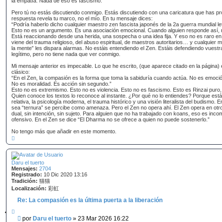
la empatía. Nada de eso es fascismo.
Pero tú no estás discutiendo conmigo. Estás discutiendo con una caricatura que has p
respuesta revela tu marco, no el mío. En tu mensaje dices:
“Podría haberlo dicho cualquier maestro zen fascista japonés de la 2a guerra mundial letr
Esto no es un argumento. Es una asociación emocional. Cuando alguien responde así, n
Está reaccionando desde una herida, una sospecha o una idea fija. Y eso no es raro e
viene del trauma religioso, del abuso espiritual, de maestros autoritarios… y cualquier me
la mente” les dispara alarmas. No estáis entendiendo el Zen. Estáis defendiendo vuestra 
legítimo, pero no tiene nada que ver conmigo.
Mi mensaje anterior es impecable. Lo que he escrito, (que aparece citado en la página) e
clásico:
“En el Zen, la compasión es la forma que toma la sabiduría cuando actúa. No es emoció
No es moralidad. Es acción sin segundo.”
Esto no es extremismo. Esto no es violencia. Esto no es fascismo. Esto es Rinzai pur
Quien conoce los textos lo reconoce al instante. ¿Por qué no lo entiendes? Porque est
relativa, la psicología moderna, el trauma histórico y una visión literalista del budismo
sea “ternura” se percibe como amenaza. Pero el Zen no opera ahí. El Zen opera en otro p
dual, sin intención, sin sujeto. Para alguien que no ha trabajado con koans, eso es inco
ofensivo. En el Zen se dice “El Dharma no se ofrece a quien no puede sostenerlo.”
No tengo más que añadir en este momento.
A
r
r
i
b
Daru el tuerto
a
Mensajes:
2704
Registrado:
10 Dic 2020 13:16
Tradición:
猫猫
Localización:
彩虹
Re: La compasión es la última puerta a la liberación
C
i
M
por
Daru el tuerto
»
23 Mar 2026 16:22