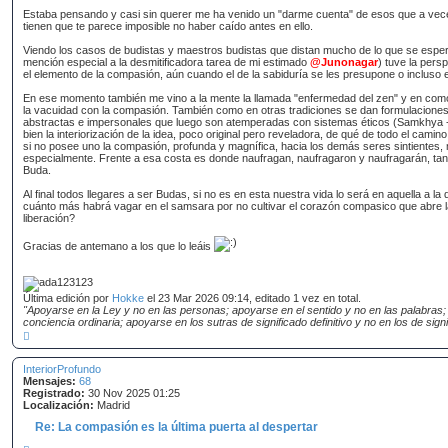
a
n
r
Estaba pensando y casi sin querer me ha venido un "darme cuenta" de esos que a vec
s
tienen que te parece imposible no haber caído antes en ello.
a
Viendo los casos de budistas y maestros budistas que distan mucho de lo que se esper
j
mención especial a la desmitificadora tarea de mi estimado
@Junonagar
) tuve la persp
e
el elemento de la compasión, aún cuando el de la sabiduría se les presupone o incluso 
En ese momento también me vino a la mente la llamada "enfermedad del zen" y en como
la vacuidad con la compasión. También como en otras tradiciones se dan formulacione
abstractas e impersonales que luego son atemperadas con sistemas éticos (Samkhya - 
bien la interiorización de la idea, poco original pero reveladora, de qué de todo el camino 
si no posee uno la compasión, profunda y magnífica, hacia los demás seres sintientes,
especialmente. Frente a esa costa es donde naufragan, naufragaron y naufragarán, ta
Buda.
Al final todos llegares a ser Budas, si no es en esta nuestra vida lo será en aquella a 
cuánto más habrá vagar en el samsara por no cultivar el corazón compasico que abre l
liberación?
Gracias de antemano a los que lo leáis
Última edición por
Hokke
el 23 Mar 2026 09:14, editado 1 vez en total.
"Apoyarse en la Ley y no en las personas; apoyarse en el sentido y no en las palabras;
conciencia ordinaria; apoyarse en los sutras de significado definitivo y no en los de signif
A
r
r
InteriorProfundo
i
Mensajes:
b
68
Registrado:
a
30 Nov 2025 01:25
Localización:
Madrid
Re: La compasión es la última puerta al despertar
C