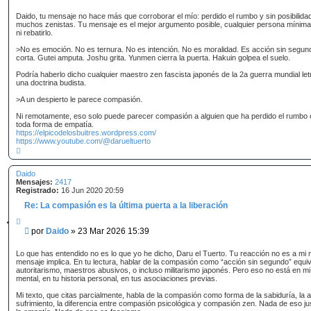
e
a
n
r
Daido, tu mensaje no hace más que corroborar el mío: perdido el rumbo y sin posibilida
s
muchos zenistas. Tu mensaje es el mejor argumento posible, cualquier persona mínima
ni rebatirlo.
a
j
>No es emoción. No es ternura. No es intención. No es moralidad. Es acción sin segun
e
corta. Gutei amputa. Joshu grita. Yunmen cierra la puerta. Hakuin golpea el suelo.
Podría haberlo dicho cualquier maestro zen fascista japonés de la 2a guerra mundial letr
una doctrina budista.
>A un despierto le parece compasión.
Ni remotamente, eso solo puede parecer compasión a alguien que ha perdido el rumbo 
toda forma de empatía.
https://elpicodelosbuitres.wordpress.com/
https://www.youtube.com/@darueltuerto
A
r
r
Daido
i
Mensajes:
b
2417
Registrado:
a
16 Jun 2020 20:59
Re: La compasión es la última puerta a la liberación
C
i
M
por
Daido
»
23 Mar 2026 15:39
t
e
a
n
r
Lo que has entendido no es lo que yo he dicho, Daru el Tuerto. Tu reacción no es a mi 
s
mensaje implica. En tu lectura, hablar de la compasión como “acción sin segundo” equival
autoritarismo, maestros abusivos, o incluso militarismo japonés. Pero eso no está en m
a
mental, en tu historia personal, en tus asociaciones previas.
j
e
Mi texto, que citas parcialmente, habla de la compasión como forma de la sabiduría, la a
sufrimiento, la diferencia entre compasión psicológica y compasión zen. Nada de eso jus