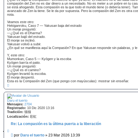
compasión del Zen no es dar dinero a un necesitado. No es meter a un pobre en tu cas
se está ahogando. Esta compasión es la que todo el mundo tiene (o debería tener). Ta
avanzado de Zen la tiene. Se le da por supuesta. Pero la compasión del Zen es otra co
nota.
Veamos este otro:
Hekiganroku, Caso 7 — Yakusan baja del estrado
Un monje preguntó:
—¿Qué es el Dharma?
Yakusan bajó del estrado.
El monje se inclinó.
Yakusan volvió a subir.
¿En qué se manifiesta aquí la Compasión? En que Yakusan responde sin palabras, y le 
Y, este otro:
Mumonkan, Caso 5 — Kyōgen y la escoba
Kyōgen barría el patio.
Un monje preguntó:
—¿Qué es el camino?
Kyōgen levantó la escoba.
El monje despertó.
Esta es la Compasión del Zen (que pongo con mayúsculas): mostrar sin enseñar.
A
r
r
i
b
Daru el tuerto
a
Mensajes:
2704
Registrado:
10 Dic 2020 13:16
Tradición:
猫猫
Localización:
彩虹
Re: La compasión es la última puerta a la liberación
C
i
M
por
Daru el tuerto
»
23 Mar 2026 13:39
t