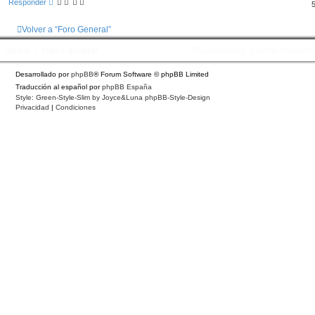
Responder
i
b
a
Volver a “Foro General”
Inicio
Índice general
Contáctenos
Borrar cookies
Desarrollado por
phpBB
® Forum Software © phpBB Limited
Traducción al español por
phpBB España
Style: Green-Style-Slim by Joyce&Luna
phpBB-Style-Design
Privacidad
|
Condiciones