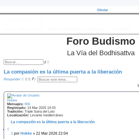
Obviar
Enlaces rápidos
FAQ
Inicio
Índice general
Budismo Mahayana y Vajrayana
Foro General
Foro Budismo
La Vía del Bodhisattva
B
B
ú
u
s
s
La compasión es la última puerta a la liberación
q
c
u
a
B
B
Responder
e
r
u
ú
d
s
s
a
c
q
a
a
u
v
r
e
a
Hokke
d
n
Mensajes:
806
a
z
Registrado:
14 Mar 2025 19:33
a
a
Tradición:
Triple Sutra del Loto
v
d
Localización:
Levante mediterráneo
a
a
n
La compasión es la última puerta a la liberación
z
a
C
d
i
M
por
Hokke
»
22 Mar 2026 22:04
a
t
e