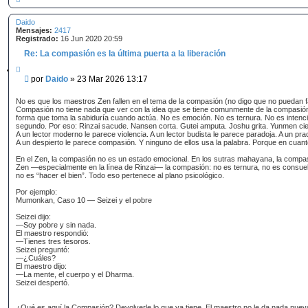
r
r
Daido
i
Mensajes:
b
2417
Registrado:
a
16 Jun 2020 20:59
Re: La compasión es la última puerta a la liberación
C
i
M
por
Daido
»
23 Mar 2026 13:17
t
e
a
n
r
No es que los maestros Zen fallen en el tema de la compasión (no digo que no puedan f
s
Compasión no tiene nada que ver con la idea que se tiene comunmente de la compasión.
forma que toma la sabiduría cuando actúa. No es emoción. No es ternura. No es intenci
a
segundo. Por eso: Rinzai sacude. Nansen corta. Gutei amputa. Joshu grita. Yunmen cier
j
A un lector moderno le parece violencia. A un lector budista le parece paradoja. A un pr
e
A un despierto le parece compasión. Y ninguno de ellos usa la palabra. Porque en cuan
En el Zen, la compasión no es un estado emocional. En los sutras mahayana, la compasi
Zen —especialmente en la línea de Rinzai— la compasión: no es ternura, no es consue
no es “hacer el bien”. Todo eso pertenece al plano psicológico.
Por ejemplo:
Mumonkan, Caso 10 — Seizei y el pobre
Seizei dijo:
—Soy pobre y sin nada.
El maestro respondió:
—Tienes tres tesoros.
Seizei preguntó:
—¿Cuáles?
El maestro dijo:
—La mente, el cuerpo y el Dharma.
Seizei despertó.
¿Qué es aquí la Compasión? Devolverle lo que ya tiene. El maestro no le da nada nuevo a