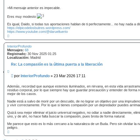
t
e
a
n
r
>Mi mensaje anterior es impecable.
s
a
Eres muy modesto
j
Es igual, Daido, si todas tus aportaciones hablan de ti perfectamente... no hay nada a dis
e
https://elpicodelosbuitres.wordpress.com/
https://www.youtube.com/@darueltuerto
A
r
r
InteriorProfundo
i
Mensajes:
b
68
Registrado:
a
30 Nov 2025 01:25
Localización:
Madrid
Re: La compasión es la última puerta a la liberación
C
i
M
por
InteriorProfundo
»
23 Mar 2026 17:11
t
e
a
n
r
Además, recordad que aunque estemos iluminados, en nirvana, en esta vida arrastram
s
residuo corporal, por lo que siempre hay que guardar precaución y entender de forma rel
mejor de los casos.
a
j
Nadie está a salvo de morir por un descuido, de no lograr un objetivo por una imprudenci
e
y vivir correctamente. Por lo que si tienes compasión por un depredador puedes arrim
Quizá sea mejor eliminar el juicio universal negativo, no odiar a nadie directamente, el
uno, y de ahí, no hace falta buscar la compasión, pues brota de forma natural.
Me parece que esto es lo más cercano a la naturaleza de un Buda. Pero sin olvidar la na
peligro.
A
r
r