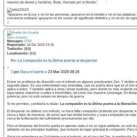
maestro de dioses y hombres, Buda, Honrado por el Mundo.”
"Apoyarse en la Ley y no en las personas; apoyarse en el sentido y no en las palabras;
conciencia ordinaria; apoyarse en los sutras de significado definitivo y no en los de signif
A
r
r
i
b
Daru el tuerto
a
Mensajes:
2704
Registrado:
10 Dic 2020 13:16
Tradición:
猫猫
Localización:
彩虹
Re: La compasión es la última puerta al despertar
C
i
M
por
Daru el tuerto
»
23 Mar 2026 08:26
t
e
a
n
r
Existe un problema de obsesión con el método en algunos practicantes Zen. Y olvidan el
s
segundo plano. Es una enfermedad muy extendida, casi se podría decir que es el Zen 
aplica a todos. Y tambien aplica a otras ramas budistas, pero donde es más evidente es
a
haya tantos maestros crueles e insensibles, tal como nos muestra Junonagar. En tiem
j
potencia, pero no solo existen en tiempos de guerra.
e
Si me permites, cambiaría tu titular:
La compasión es la última puerta a la liberación
El despertar se obtiene con método, no hace falta compasión (entiendo por despertar,
cerca y lejos de nosotros, de seres que han tenido kenshos y cuya compasión es nula 
cerca de la liberación del sufrimiento precisamente por ello.
Pero el despertar del kensho queda en apenas nada si no se sigue adelante, es solo la 
adelante sin los principios budistas, que incluyen en lugar principal la compasión. Pero
Sigue sin entenderse en Ocicidente que el método, en el caso del Zen, la meditación Za