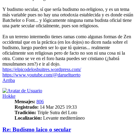
Y budismo secular, sí que sería budismo no-religioso, y es un tema
más variable pues no hay una ortodoxia establecida y es donde están
Batchelor o Font... y lógicamente ninguna rama budista oficial tiene
una parte secular oficialmente, pues son religiosos.
En un terreno intermedio tienes ramas como algunas formas de Zen
occidental que en la práctica (en los dojos) no dicen nada sobre el
budismo, luego pueden ser lo que tú quieras... realmente
oficialmente son religiosas pero de facto no son ni una cosa ni la
otra. Como se ve en el foro hasta puedes ser cristiano (¿habrá
musulmanes zen?) e ir al dojo.
https://elpicodelosbuitres.wordpress.com/
https://www.youtube.com/@darueltuerto
Arriba
Hokke
Mensajes:
806
Registrado:
14 Mar 2025 19:33
Tradición:
Triple Sutra del Loto
Localización:
Levante mediterráneo
Re: Budismo laico o secular