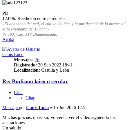
PD
12:09h. Reedición entre paréntesis.
«El abandono del mal, el cultivo del bien y la purificación de la mente: tal
es la enseñanza del Buddha».
Vv 183, Cap. XIV Dhammapada.
Arriba
Canis Luco
Mensajes:
76
Registrado:
20 Sep 2022 18:41
Localización:
Castilla y León
Re: Budismo laico o secular
Citar
Citar
Mensaje
por
Canis Luco
»
15 Jun 2026 12:52
Muchas gracias, upasaka. Volveré a ver el vídeo siguiendo tus
aclaraciones.
Un saludo.