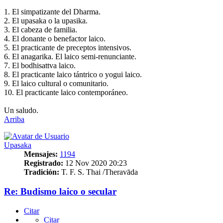
1. El simpatizante del Dharma.
2. El upasaka o la upasika.
3. El cabeza de familia.
4. El donante o benefactor laico.
5. El practicante de preceptos intensivos.
6. El anagarika. El laico semi-renunciante.
7. El bodhisattva laico.
8. El practicante laico tántrico o yogui laico.
9. El laico cultural o comunitario.
10. El practicante laico contemporáneo.
Un saludo.
Arriba
Upasaka
Mensajes:
1194
Registrado:
12 Nov 2020 20:23
Tradición:
T. F. S. Thai /Theravāda
Re: Budismo laico o secular
Citar
Citar