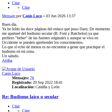
Citar
Citar
Mensaje
por
Canis Luco
»
03 Jun 2026 13:37
Buen día.
Ya he leído las doce páginas del enlace que puso Daru. De momento
me apartaré del budismo secular (B. Font y Batchelor) ya que
prefiero "beber" de las fuentes originales y aunque se viva en
Occidente se pueden aprehender los conocimientos.
Lo que sí echo de menos es no encontrar a gente que practique el
budismo en mi zona.
Un saludo.
Arriba
Canis Luco
Mensajes:
76
Registrado:
20 Sep 2022 18:41
Localización:
Castilla y León
Re: Budismo laico o secular
Citar
Citar