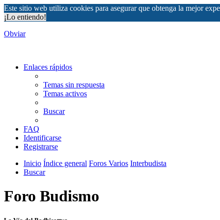
Este sitio web utiliza cookies para asegurar que obtenga la mejor expe
¡Lo entiendo!
Obviar
Enlaces rápidos
Temas sin respuesta
Temas activos
Buscar
FAQ
Identificarse
Registrarse
Inicio
Índice general
Foros Varios
Interbudista
Buscar
Foro Budismo