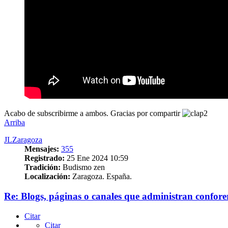
Acabo de subscribirme a ambos. Gracias por compartir
Arriba
JLZaragoza
Mensajes:
355
Registrado:
25 Ene 2024 10:59
Tradición:
Budismo zen
Localización:
Zaragoza. España.
Re: Blogs, páginas o canales que administran confore
Citar
Citar