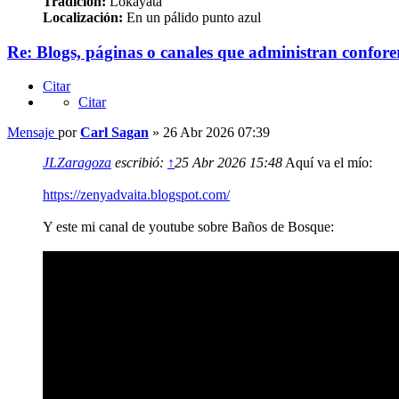
Tradición:
Lokāyata
Localización:
En un pálido punto azul
Re: Blogs, páginas o canales que administran confore
Citar
Citar
Mensaje
por
Carl Sagan
»
26 Abr 2026 07:39
JLZaragoza
escribió:
↑
25 Abr 2026 15:48
Aquí va el mío:
https://zenyadvaita.blogspot.com/
Y este mi canal de youtube sobre Baños de Bosque: