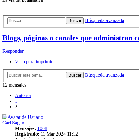
La Vía del Bodhisattva
Búsqueda avanzada
Buscar
Blogs, páginas o canales que administran 
Responder
Vista para imprimir
Búsqueda avanzada
Buscar
12 mensajes
Anterior
1
2
Carl Sagan
Mensajes:
1008
Registrado:
11 Mar 2024 11:12