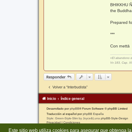
BHIKKHU ÑA
the Buddha:
Prepared fo
***
Con mettā
«El abandono del
Vv 183, Cap. 
Responder
Volver a “Interbudista”
Inicio
Índice general
Desarrollado por
phpBB
® Forum Software © phpBB Limited
Traducción al español por
phpBB España
Style: Green-Style-Slim by Joyce&Luna
phpBB-Style-Design
Privacidad
|
Condiciones
Este sitio web utiliza cookies para asegurar que obtenga la