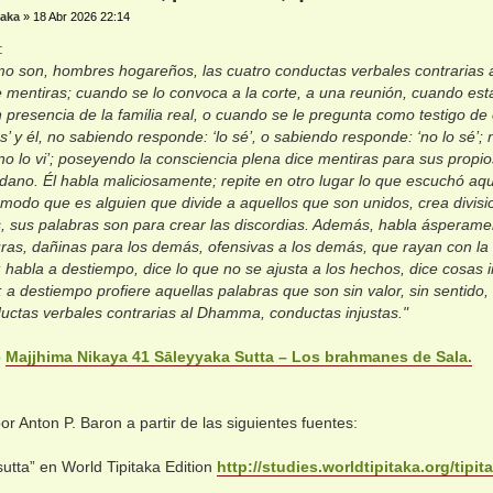
aka
»
18 Abr 2026 22:14
:
ómo son, hombres hogareños, las cuatro conductas verbales contrarias
e mentiras; cuando se lo convoca a la corte, a una reunión, cuando est
n presencia de la familia real, o cuando se le pregunta como testigo d
s’ y él, no sabiendo responde: ‘lo sé’, o sabiendo responde: ‘no lo sé’; 
no lo vi’; poseyendo la consciencia plena dice mentiras para sus propios
undano. Él habla maliciosamente; repite en otro lugar lo que escuchó aquí
 modo que es alguien que divide a aquellos que son unidos, crea division
s, sus palabras son para crear las discordias. Además, habla ásperame
ras, dañinas para los demás, ofensivas a los demás, que rayan con la 
 habla a destiempo, dice lo que no se ajusta a los hechos, dice cosas i
a; a destiempo profiere aquellas palabras que son sin valor, sin sentido
uctas verbales contrarias al Dhamma, conductas injustas."
o
Majjhima Nikaya 41 Sāleyyaka Sutta – Los brahmanes de Sala.
or Anton P. Baron a partir de las siguientes fuentes:
utta” en World Tipitaka Edition
http://studies.worldtipitaka.org/tipit