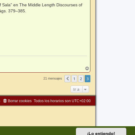
Sala” en The Middle Length Discourses of
Págs. 379–385.
A
r
r
1
2
3
Anterior
21 mensajes
i
b
Ir a
a
s
Borrar cookies
Todos los horarios son
UTC+02:00
¡Lo entiendo!