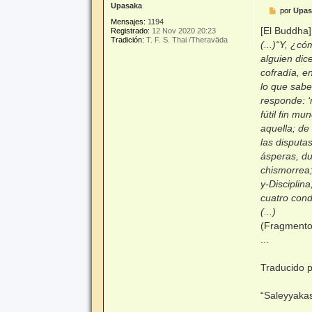
Upasaka
M
por
Upas
e
Mensajes:
1194
n
[El Buddha]
Registrado:
12 Nov 2020 20:23
s
Tradición:
T. F. S. Thai /Theravāda
(...)“Y, ¿c
a
j
alguien dic
e
cofradía, e
lo que sabe
responde: ‘
fútil fin m
aquella; de
las disputa
ásperas, du
chismorrea;
y-Disciplin
cuatro cond
(...)
(Fragment
...
Traducido p
“Saleyyakas