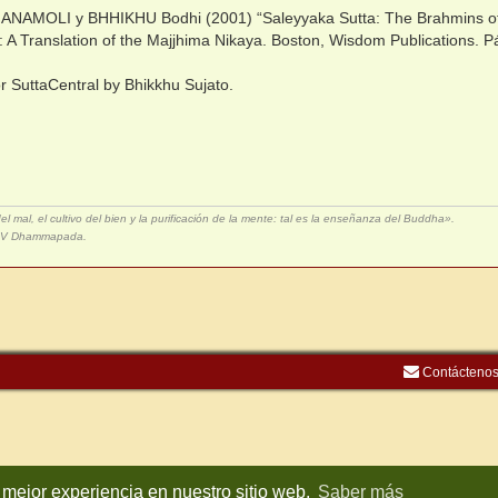
NAMOLI y BHHIKHU Bodhi (2001) “Saleyyaka Sutta: The Brahmins of 
 A Translation of the Majjhima Nikaya. Boston, Wisdom Publications. 
r SuttaCentral by Bhikkhu Sujato.
 mal, el cultivo del bien y la purificación de la mente: tal es la enseñanza del Buddha».
XIV Dhammapada.
Contácteno
 mejor experiencia en nuestro sitio web.
Saber más