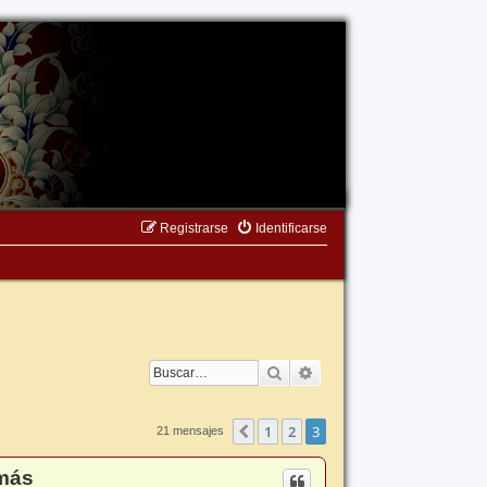
Registrarse
Identificarse
Buscar
Búsqueda avanzada
1
2
3
Anterior
21 mensajes
 más