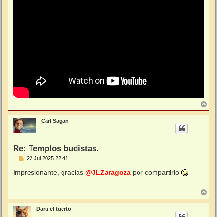
s
a
j
e
A
r
r
Carl Sagan
i
b
a
Re: Templos budistas.
M
22 Jul 2025 22:41
e
n
Impresionante, gracias
@JLZaragoza
por compartirlo
s
a
j
A
e
r
r
Daru el tuerto
i