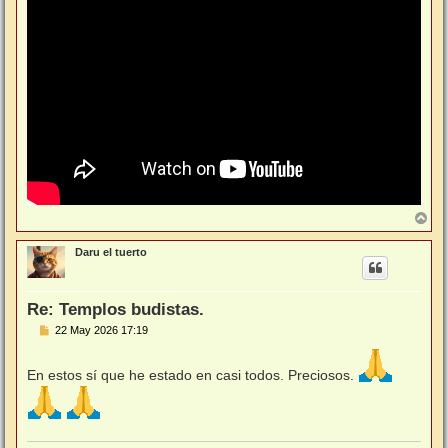
s
a
j
e
A
r
r
Daru el tuerto
i
b
a
Re: Templos budistas.
M
22 May 2026 17:19
e
n
s
En estos sí que he estado en casi todos. Preciosos.
a
j
e