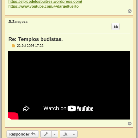
https://elpicodelosbuitres.wordpress.com/
https://www.youtube.com/@darueltuerto
A
r
r
JLZaragoza
i
b
a
Re: Templos budistas.
M
22 Jul 2026 17:22
e
n
s
a
j
e
A
r
r
Responder
i