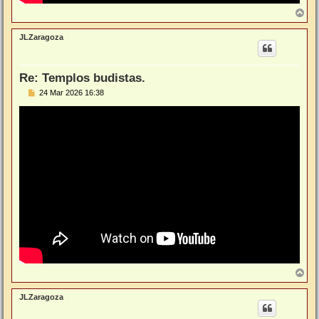
A
r
r
JLZaragoza
i
b
a
Re: Templos budistas.
M
24 Mar 2026 16:38
e
n
s
a
j
e
A
r
r
JLZaragoza
i
b