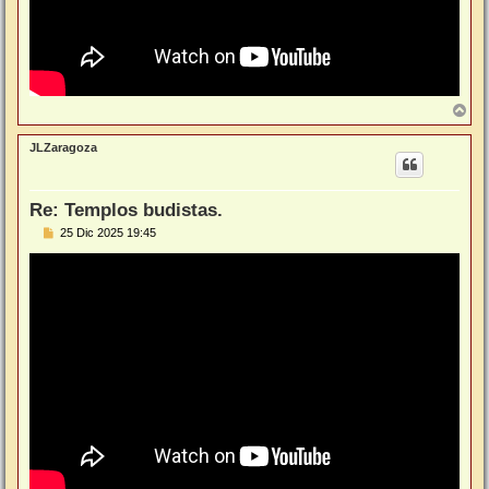
A
r
r
JLZaragoza
i
b
a
Re: Templos budistas.
M
25 Dic 2025 19:45
e
n
s
a
j
e