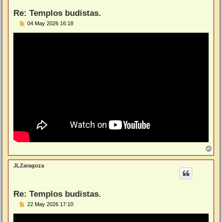
a
Re: Templos budistas.
M
04 May 2026 16:18
e
n
s
a
j
e
A
r
r
JLZaragoza
i
b
a
Re: Templos budistas.
M
22 May 2026 17:10
e
n