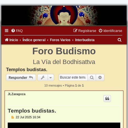
FAQ
Registrarse
Identificarse
B
Inicio
Índice general
Foros Varios
Interbudista
u
Foro Budismo
s
La Vía del Bodhisattva
c
Templos budistas.
a
Buscar
Búsqueda ava
Responder
r
10 mensajes • Página
1
de
1
JLZaragoza
Templos budistas.
M
22 Jul 2025 16:34
e
n