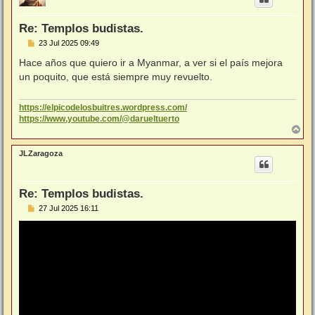
b
a
Re: Templos budistas.
M
23 Jul 2025 09:49
e
n
Hace años que quiero ir a Myanmar, a ver si el país mejora
s
un poquito, que está siempre muy revuelto.
a
j
e
https://elpicodelosbuitres.wordpress.com/
https://www.youtube.com/@darueltuerto
A
r
r
JLZaragoza
i
b
a
Re: Templos budistas.
M
27 Jul 2025 16:11
e
n
s
a
j
e