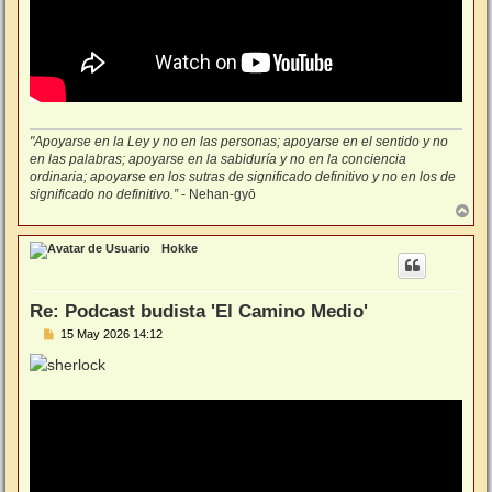
"Apoyarse en la Ley y no en las personas; apoyarse en el sentido y no
en las palabras; apoyarse en la sabiduría y no en la conciencia
ordinaria; apoyarse en los sutras de significado definitivo y no en los de
significado no definitivo.”
- Nehan-gyō
A
r
r
Hokke
i
b
a
Re: Podcast budista 'El Camino Medio'
M
15 May 2026 14:12
e
n
s
a
j
e