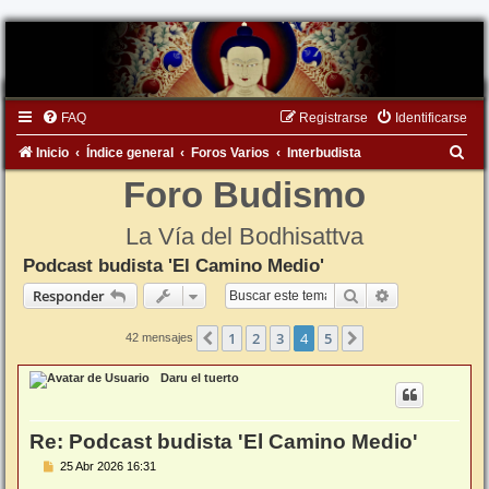
FAQ
Registrarse
Identificarse
B
Inicio
Índice general
Foros Varios
Interbudista
u
Foro Budismo
s
La Vía del Bodhisattva
c
Podcast budista 'El Camino Medio'
a
Buscar
Búsqueda ava
Responder
r
1
2
3
4
5
Anterior
Siguiente
42 mensajes
Daru el tuerto
Re: Podcast budista 'El Camino Medio'
M
25 Abr 2026 16:31
e