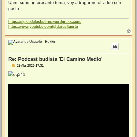
n
Uhm, super interesante tema, voy a tragarme el video con
s
gusto.
a
j
e
https://elpicodelosbuitres.wordpress.com/
https://www.youtube.com/@darueltuerto
A
r
r
Hokke
i
b
a
Re: Podcast budista 'El Camino Medio'
M
29 Abr 2026 17:31
e
n
s
a
j
e