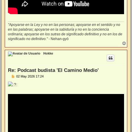
"Apoyarse en la Ley y no en las personas; apoyarse en el sentido y no
en las palabras; apoyarse en la sabiduría y no en la conciencia
ordinaria; apoyarse en los sutras de significado definitivo y no en los de
significado no definitivo.”
- Nehan-gyō
A
r
r
Hokke
i
b
a
Re: Podcast budista 'El Camino Medio'
M
02 May 2026 17:24
e
n
s
a
j
e