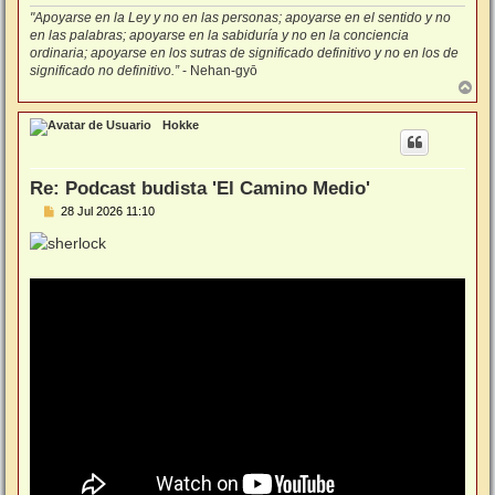
"Apoyarse en la Ley y no en las personas; apoyarse en el sentido y no
en las palabras; apoyarse en la sabiduría y no en la conciencia
ordinaria; apoyarse en los sutras de significado definitivo y no en los de
significado no definitivo.”
- Nehan-gyō
A
r
r
Hokke
i
b
a
Re: Podcast budista 'El Camino Medio'
M
28 Jul 2026 11:10
e
n
s
a
j
e