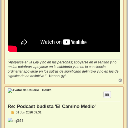
"Apoyarse en la Ley y no en las personas; apoyarse en el sentido y no
en las palabras; apoyarse en la sabiduría y no en la conciencia
ordinaria; apoyarse en los sutras de significado definitivo y no en los de
significado no definitivo.”
- Nehan-gyō
A
r
r
Hokke
i
b
a
Re: Podcast budista 'El Camino Medio'
M
01 Jun 2026 09:31
e
n
s
a