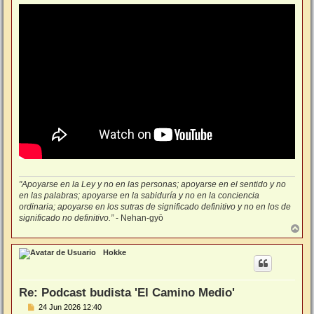
j
e
"Apoyarse en la Ley y no en las personas; apoyarse en el sentido y no
en las palabras; apoyarse en la sabiduría y no en la conciencia
ordinaria; apoyarse en los sutras de significado definitivo y no en los de
significado no definitivo.”
- Nehan-gyō
A
r
r
Hokke
i
b
a
Re: Podcast budista 'El Camino Medio'
M
24 Jun 2026 12:40