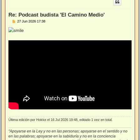
b
a
Re: Podcast budista 'El Camino Medio'
M
27 Jun 2026 17:38
e
n
s
a
j
e
Última edición por
Hokke
el 16 Jul 2026 19:48, editado 1 vez en total.
"Apoyarse en la Ley y no en las personas; apoyarse en el sentido y no
en las palabras; apoyarse en la sabiduría y no en la conciencia