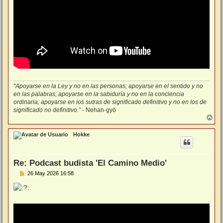
"Apoyarse en la Ley y no en las personas; apoyarse en el sentido y no
en las palabras; apoyarse en la sabiduría y no en la conciencia
ordinaria; apoyarse en los sutras de significado definitivo y no en los de
significado no definitivo.”
- Nehan-gyō
A
r
r
Hokke
i
b
a
Re: Podcast budista 'El Camino Medio'
M
26 May 2026 16:58
e
n
s
a
j
e