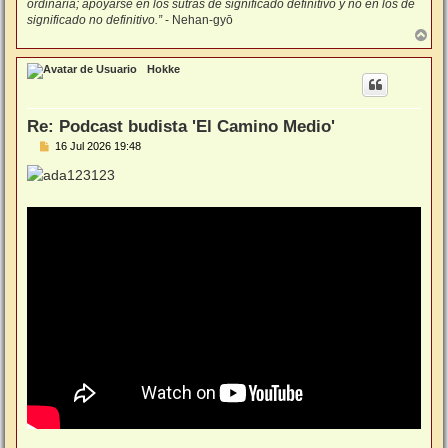
ordinaria; apoyarse en los sutras de significado definitivo y no en los de
significado no definitivo.”
- Nehan-gyō
A
r
r
Hokke
i
b
a
Re: Podcast budista 'El Camino Medio'
M
16 Jul 2026 19:48
e
n
s
a
j
e