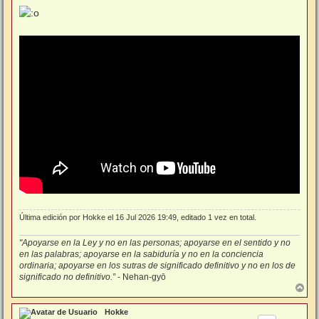
e
n
s
a
j
e
Última edición por
Hokke
el 16 Jul 2026 19:49, editado 1 vez en total.
"Apoyarse en la Ley y no en las personas; apoyarse en el sentido y no
en las palabras; apoyarse en la sabiduría y no en la conciencia
ordinaria; apoyarse en los sutras de significado definitivo y no en los de
significado no definitivo.”
- Nehan-gyō
A
r
r
Hokke
i