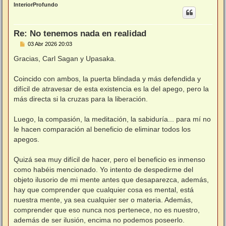
r
InteriorProfundo
i
b
a
Re: No tenemos nada en realidad
M
03 Abr 2026 20:03
e
n
Gracias, Carl Sagan y Upasaka.
s
a
j
Coincido con ambos, la puerta blindada y más defendida y
e
difícil de atravesar de esta existencia es la del apego, pero la
más directa si la cruzas para la liberación.
Luego, la compasión, la meditación, la sabiduría... para mí no
le hacen comparación al beneficio de eliminar todos los
apegos.
Quizá sea muy difícil de hacer, pero el beneficio es inmenso
como habéis mencionado. Yo intento de despedirme del
objeto ilusorio de mi mente antes que desaparezca, además,
hay que comprender que cualquier cosa es mental, está
nuestra mente, ya sea cualquier ser o materia. Además,
comprender que eso nunca nos pertenece, no es nuestro,
además de ser ilusión, encima no podemos poseerlo.