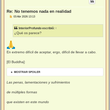
b
a
Re: No tenemos nada en realidad
M
03 Abr 2026 13:13
e
n
s
InteriorProfundo
escribió:
↑
a
j
¿Qué os parece?
e
En extremo difícil de aceptar, ergo, difícil de llevar a cabo.
[El Buddha]:
► MOSTRAR SPOILER
Las penas, lamentaciones y sufrimientos
de múltiples formas
que existen en este mundo