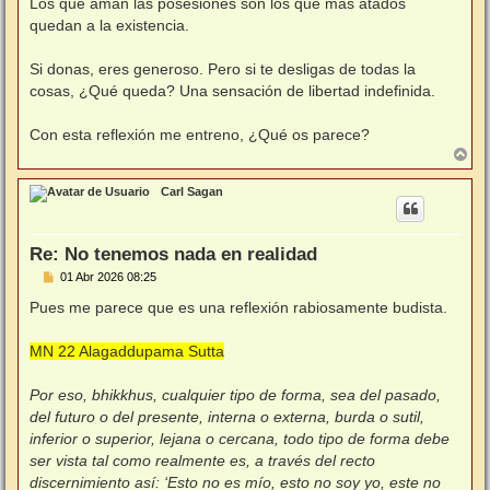
Los que aman las posesiones son los que más atados
quedan a la existencia.
Si donas, eres generoso. Pero si te desligas de todas la
cosas, ¿Qué queda? Una sensación de libertad indefinida.
Con esta reflexión me entreno, ¿Qué os parece?
A
r
r
Carl Sagan
i
b
a
Re: No tenemos nada en realidad
M
01 Abr 2026 08:25
e
n
Pues me parece que es una reflexión rabiosamente budista.
s
a
j
MN 22 Alagaddupama Sutta
e
Por eso, bhikkhus, cualquier tipo de forma, sea del pasado,
del futuro o del presente, interna o externa, burda o sutil,
inferior o superior, lejana o cercana, todo tipo de forma debe
ser vista tal como realmente es, a través del recto
discernimiento así: ‘Esto no es mío, esto no soy yo, este no