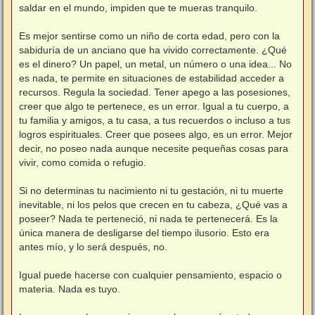
s
saldar en el mundo, impiden que te mueras tranquilo.
a
j
e
Es mejor sentirse como un niño de corta edad, pero con la
sabiduría de un anciano que ha vivido correctamente. ¿Qué
es el dinero? Un papel, un metal, un número o una idea... No
es nada, te permite en situaciones de estabilidad acceder a
recursos. Regula la sociedad. Tener apego a las posesiones,
creer que algo te pertenece, es un error. Igual a tu cuerpo, a
tu familia y amigos, a tu casa, a tus recuerdos o incluso a tus
logros espirituales. Creer que posees algo, es un error. Mejor
decir, no poseo nada aunque necesite pequeñas cosas para
vivir, como comida o refugio.
Si no determinas tu nacimiento ni tu gestación, ni tu muerte
inevitable, ni los pelos que crecen en tu cabeza, ¿Qué vas a
poseer? Nada te perteneció, ni nada te pertenecerá. Es la
única manera de desligarse del tiempo ilusorio. Esto era
antes mío, y lo será después, no.
Igual puede hacerse con cualquier pensamiento, espacio o
materia. Nada es tuyo.