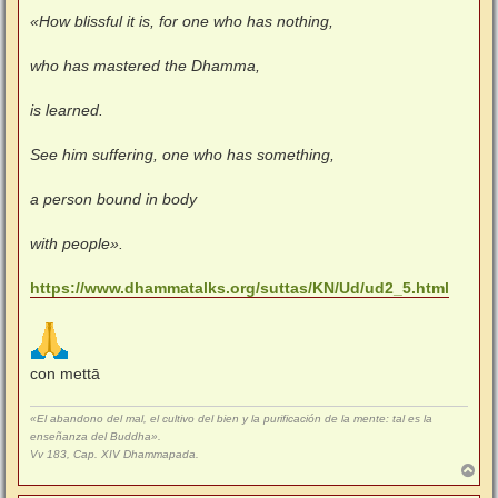
«How blissful it is, for one who has nothing,
who has mastered the Dhamma,
is learned.
See him suffering, one who has something,
a person bound in body
with people».
https://www.dhammatalks.org/suttas/KN/Ud/ud2_5.html
con mettā
«El abandono del mal, el cultivo del bien y la purificación de la mente: tal es la
enseñanza del Buddha».
Vv 183, Cap. XIV Dhammapada.
A
r