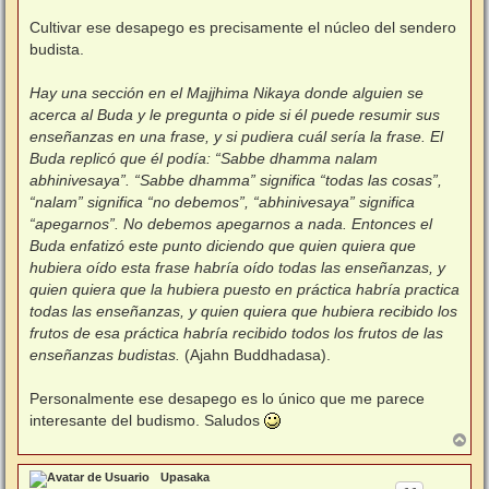
Cultivar ese desapego es precisamente el núcleo del sendero
budista.
Hay una sección en el Majjhima Nikaya donde alguien se
acerca al Buda y le pregunta o pide si él puede resumir sus
enseñanzas en una frase, y si pudiera cuál sería la frase. El
Buda replicó que él podía: “Sabbe dhamma nalam
abhinivesaya”. “Sabbe dhamma” significa “todas las cosas”,
“nalam” significa “no debemos”, “abhinivesaya” significa
“apegarnos”. No debemos apegarnos a nada. Entonces el
Buda enfatizó este punto diciendo que quien quiera que
hubiera oído esta frase habría oído todas las enseñanzas, y
quien quiera que la hubiera puesto en práctica habría practica
todas las enseñanzas, y quien quiera que hubiera recibido los
frutos de esa práctica habría recibido todos los frutos de las
enseñanzas budistas.
(Ajahn Buddhadasa).
Personalmente ese desapego es lo único que me parece
interesante del budismo. Saludos
A
r
r
Upasaka
i