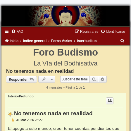
FAQ
Registrarse
Identificarse
B
Inicio
Índice general
Foros Varios
Interbudista
u
Foro Budismo
s
La Vía del Bodhisattva
c
No tenemos nada en realidad
a
Buscar
Búsqueda ava
Responder
r
4 mensajes • Página
1
de
1
InteriorProfundo
No tenemos nada en realidad
M
31 Mar 2026 23:27
e
n
El apego a este mundo, creer tener cuentas pendientes que