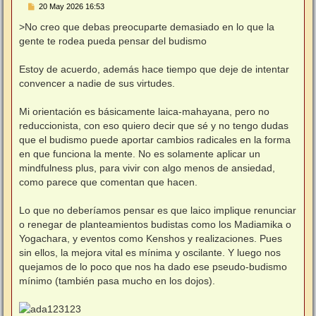
M
20 May 2026 16:53
e
n
>No creo que debas preocuparte demasiado en lo que la
s
gente te rodea pueda pensar del budismo
a
j
e
Estoy de acuerdo, además hace tiempo que deje de intentar
convencer a nadie de sus virtudes.
Mi orientación es básicamente laica-mahayana, pero no
reduccionista, con eso quiero decir que sé y no tengo dudas
que el budismo puede aportar cambios radicales en la forma
en que funciona la mente. No es solamente aplicar un
mindfulness plus, para vivir con algo menos de ansiedad,
como parece que comentan que hacen.
Lo que no deberíamos pensar es que laico implique renunciar
o renegar de planteamientos budistas como los Madiamika o
Yogachara, y eventos como Kenshos y realizaciones. Pues
sin ellos, la mejora vital es mínima y oscilante. Y luego nos
quejamos de lo poco que nos ha dado ese pseudo-budismo
mínimo (también pasa mucho en los dojos).