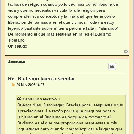
tachan de religión cuando yo lo veo más como filosofía de
vida y que no necesitan vincularlo a la religión para
comprender sus conceptos y la finalidad que tiene como
liberación del Samsara en el que vivimos. Todavía estoy
leyendo bastante sobre el tema pero me falta ir "afinando".
De momento el que más resuena en mí es el Budismo
Tibetano.
Un saludo.
A
r
r
Junonagar
i
b
a
Re: Budismo laico o secular
M
20 May 2026 16:07
e
n
s
Canis Luco
escribió:
↑
a
j
Buenos días, Junonagar. Gracias por tu respuesta y tus
e
apreciaciones. La razón por la que pregunte por un
laicismo en el Budismo es porque de momento el
Budismo es el que me proporciona respuestas a mis
inquietudes pero cuando intento explicar a la gente que