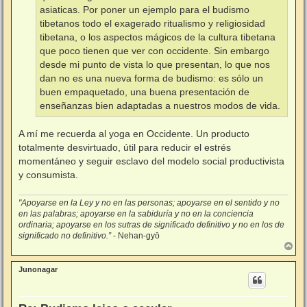
asiaticas. Por poner un ejemplo para el budismo
tibetanos todo el exagerado ritualismo y religiosidad
tibetana, o los aspectos mágicos de la cultura tibetana
que poco tienen que ver con occidente. Sin embargo
desde mi punto de vista lo que presentan, lo que nos
dan no es una nueva forma de budismo: es sólo un
buen empaquetado, una buena presentación de
enseñanzas bien adaptadas a nuestros modos de vida.
A mí me recuerda al yoga en Occidente. Un producto
totalmente desvirtuado, útil para reducir el estrés
momentáneo y seguir esclavo del modelo social productivista
y consumista.
"Apoyarse en la Ley y no en las personas; apoyarse en el sentido y no
en las palabras; apoyarse en la sabiduría y no en la conciencia
ordinaria; apoyarse en los sutras de significado definitivo y no en los de
significado no definitivo.”
- Nehan-gyō
A
r
r
Junonagar
i
b
a