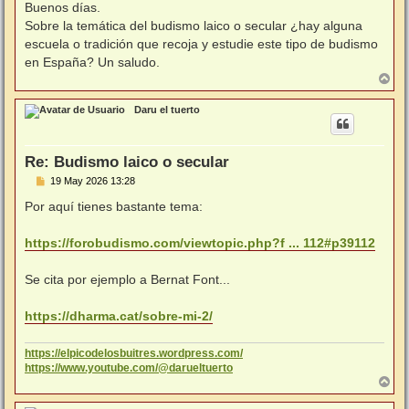
n
Buenos días.
s
Sobre la temática del budismo laico o secular ¿hay alguna
a
j
escuela o tradición que recoja y estudie este tipo de budismo
e
en España? Un saludo.
A
r
r
Daru el tuerto
i
b
a
Re: Budismo laico o secular
M
19 May 2026 13:28
e
n
Por aquí tienes bastante tema:
s
a
j
https://forobudismo.com/viewtopic.php?f ... 112#p39112
e
Se cita por ejemplo a Bernat Font...
https://dharma.cat/sobre-mi-2/
https://elpicodelosbuitres.wordpress.com/
https://www.youtube.com/@darueltuerto
A
r
r