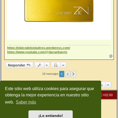
https://elpicodelosbuitres.wordpress.com/
https://www.youtube.com/@darueltuerto
A
r
r
Responder
i
b
1
2
Siguiente
18 mensajes
a
Ir a
Este sitio web utiliza cookies para asegurar que
obtenga la mejor experiencia en nuestro sitio
Inicio
Índice general
Todos los horarios son
UTC+02:00
web.
Saber más
Desarrollado por
phpBB
® Forum Software © phpBB Limited
Traducción al español por
phpBB España
Style: Green-Style-Slim by Joyce&Luna
phpBB-Style-Design
¡Lo entiendo!
Privacidad
|
Condiciones