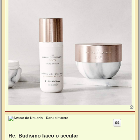
A
r
r
Daru el tuerto
i
b
a
Re: Budismo laico o secular