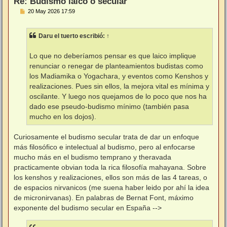
Re: Budismo laico o secular
M
20 May 2026 17:59
e
n
s
Daru el tuerto
escribió:
↑
a
j
e
Lo que no deberíamos pensar es que laico implique
renunciar o renegar de planteamientos budistas como
los Madiamika o Yogachara, y eventos como Kenshos y
realizaciones. Pues sin ellos, la mejora vital es mínima y
oscilante. Y luego nos quejamos de lo poco que nos ha
dado ese pseudo-budismo mínimo (también pasa
mucho en los dojos).
Curiosamente el budismo secular trata de dar un enfoque
más filosófico e intelectual al budismo, pero al enfocarse
mucho más en el budismo temprano y theravada
practicamente obvian toda la rica filosofía mahayana. Sobre
los kenshos y realizaciones, ellos son más de las 4 tareas, o
de espacios nirvanicos (me suena haber leido por ahí la idea
de micronirvanas). En palabras de Bernat Font, máximo
exponente del budismo secular en España -->