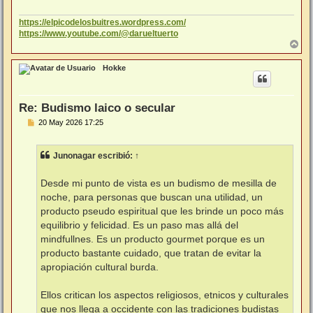
https://elpicodelosbuitres.wordpress.com/
https://www.youtube.com/@darueltuerto
A
r
r
Hokke
i
b
a
Re: Budismo laico o secular
M
20 May 2026 17:25
e
n
s
Junonagar
escribió:
↑
a
j
e
Desde mi punto de vista es un budismo de mesilla de
noche, para personas que buscan una utilidad, un
producto pseudo espiritual que les brinde un poco más
equilibrio y felicidad. Es un paso mas allá del
mindfullnes. Es un producto gourmet porque es un
producto bastante cuidado, que tratan de evitar la
apropiación cultural burda.
Ellos critican los aspectos religiosos, etnicos y culturales
que nos llega a occidente con las tradiciones budistas