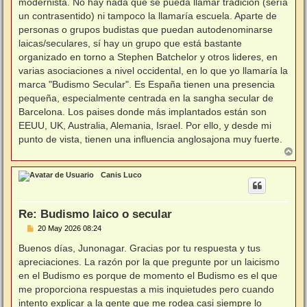
modernista. No hay nada que se pueda llamar tradición (sería
un contrasentido) ni tampoco la llamaría escuela. Aparte de
personas o grupos budistas que puedan autodenominarse
laicas/seculares, sí hay un grupo que está bastante
organizado en torno a Stephen Batchelor y otros lideres, en
varias asociaciones a nivel occidental, en lo que yo llamaría la
marca "Budismo Secular". Es España tienen una presencia
pequeña, especialmente centrada en la sangha secular de
Barcelona. Los paises donde más implantados están son
EEUU, UK, Australia, Alemania, Israel. Por ello, y desde mi
punto de vista, tienen una influencia anglosajona muy fuerte.
A
r
r
Canis Luco
i
b
a
Re: Budismo laico o secular
M
20 May 2026 08:24
e
n
Buenos días, Junonagar. Gracias por tu respuesta y tus
s
apreciaciones. La razón por la que pregunte por un laicismo
a
j
en el Budismo es porque de momento el Budismo es el que
e
me proporciona respuestas a mis inquietudes pero cuando
intento explicar a la gente que me rodea casi siempre lo