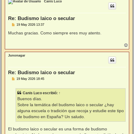
Canis Luco
i
b
a
Re: Budismo laico o secular
M
19 May 2026 13:37
e
n
Muchas gracias. Como siempre eres muy atento.
s
a
j
A
e
r
r
Junonagar
i
b
a
Re: Budismo laico o secular
M
19 May 2026 18:45
e
n
s
Canis Luco
escribió:
↑
a
j
Buenos días.
e
Sobre la temática del budismo laico o secular ¿hay
alguna escuela o tradición que recoja y estudie este tipo
de budismo en España? Un saludo.
El budismo laico o secular es una forma de budismo