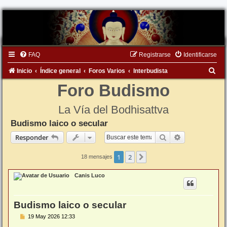
FAQ
Registrarse
Identificarse
B
Inicio
Índice general
Foros Varios
Interbudista
u
Foro Budismo
s
La Vía del Bodhisattva
c
Budismo laico o secular
a
Buscar
Búsqueda ava
Responder
r
1
2
Siguiente
18 mensajes
Canis Luco
Budismo laico o secular
M
19 May 2026 12:33
e