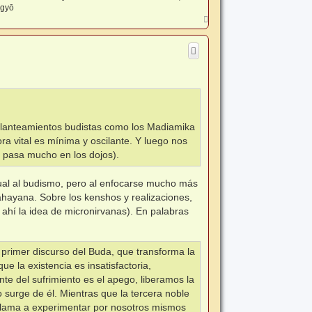
-gyō
A
r
r
i
b
a
planteamientos budistas como los Madiamika
ra vital es mínima y oscilante. Y luego nos
pasa mucho en los dojos).
tual al budismo, pero al enfocarse mucho más
ahayana. Sobre los kenshos y realizaciones,
 ahí la idea de micronirvanas). En palabras
 primer discurso del Buda, que transforma la
ue la existencia es insatisfactoria,
nte del sufrimiento es el apego, liberamos la
surge de él. Mientras que la tercera noble
 llama a experimentar por nosotros mismos