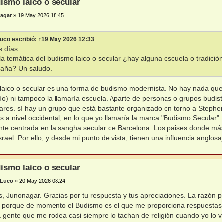
ismo laico o secular
agar
»
19 May 2026 18:45
Luco
escribió:
↑
19 May 2026 12:33
 días.
la temática del budismo laico o secular ¿hay alguna escuela o tradició
aña? Un saludo.
laico o secular es una forma de budismo modernista. No hay nada que 
do) ni tampoco la llamaría escuela. Aparte de personas o grupos bud
lares, sí hay un grupo que está bastante organizado en torno a Stephen 
s a nivel occidental, en lo que yo llamaría la marca "Budismo Secular
te centrada en la sangha secular de Barcelona. Los paises donde más
srael. Por ello, y desde mi punto de vista, tienen una influencia anglos
ismo laico o secular
 Luco
»
20 May 2026 08:24
, Junonagar. Gracias por tu respuesta y tus apreciaciones. La razón p
 porque de momento el Budismo es el que me proporciona respuestas 
la gente que me rodea casi siempre lo tachan de religión cuando yo lo 