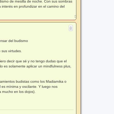
budismo de mesilla de noche. Con sus sombras
 interés en profundizar en el camino del
A
r
r
i
b
a
ensar del budismo
 sus virtudes.
iero decir que sé y no tengo dudas que el
o es solamente aplicar un mindfulness plus,
teamientos budistas como los Madiamika o
l es mínima y oscilante. Y luego nos
 mucho en los dojos).