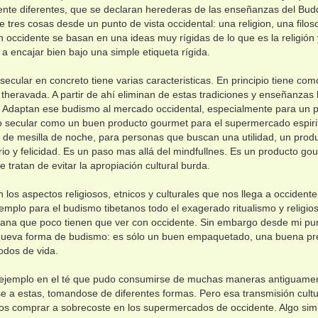
te diferentes, que se declaran herederas de las enseñanzas del Budd
 tres cosas desde un punto de vista occidental: una religion, una filos
 occidente se basan en una ideas muy rígidas de lo que es la religión y 
a encajar bien bajo una simple etiqueta rígida.
secular en concreto tiene varias caracteristicas. En principio tiene como
theravada. A partir de ahí eliminan de estas tradiciones y enseñanzas 
os. Adaptan ese budismo al mercado occidental, especialmente para un
 secular como un buen producto gourmet para el supermercado espirit
de mesilla de noche, para personas que buscan una utilidad, un produ
rio y felicidad. Es un paso mas allá del mindfullnes. Es un producto g
e tratan de evitar la apropiación cultural burda.
an los aspectos religiosos, etnicos y culturales que nos llega a occident
emplo para el budismo tibetanos todo el exagerado ritualismo y religio
etana que poco tienen que ver con occidente. Sin embargo desde mi pun
nueva forma de budismo: es sólo un buen empaquetado, una buena pr
odos de vida.
 ejemplo en el té que pudo consumirse de muchas maneras antiguamen
 a estas, tomandose de diferentes formas. Pero esa transmisión cultur
 comprar a sobrecoste en los supermercados de occidente. Algo simil