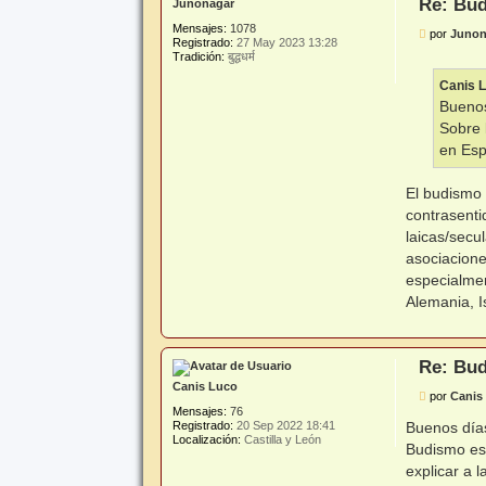
Re: Bud
Junonagar
Mensajes:
1078
M
por
Junon
Registrado:
27 May 2023 13:28
e
Tradición:
बुद्धधर्म
n
s
Canis 
a
j
Buenos
e
Sobre 
en Esp
El budismo 
contrasenti
laicas/secu
asociacione
especialmen
Alemania, I
Re: Bud
Canis Luco
M
por
Canis
e
Mensajes:
76
n
Buenos días
Registrado:
20 Sep 2022 18:41
s
Localización:
Castilla y León
Budismo es
a
j
explicar a 
e