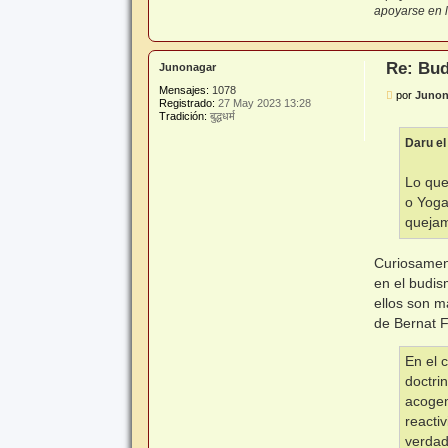
apoyarse en lo
Re: Bud
Junonagar
Mensajes:
1078
M
por
Junon
Registrado:
27 May 2023 13:28
e
Tradición:
बुद्धधर्म
n
s
Daru el
a
j
e
Lo que
o Yoga
quejam
Curiosament
en el budis
ellos son m
de Bernat 
En el 
doctri
acogem
reacti
verdad