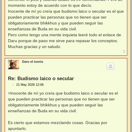
momento estoy de acuerdo con lo que decís.
Inocente de mí yo creía que budismo laico o secular es el que
pueden practicar las personas que no tienen que ser
obligatoriamente bhikkhus y que pueden seguir las
enseñanzas de Buda en su vida civil.
Pero como tengo una mente inquieta leeré todo el enlace de
Daru porque de paso me sirve para repasar los conceptos.
Muchas gracias y un saludo.
A
r
r
Daru el tuerto
i
b
a
Re: Budismo laico o secular
M
21 May 2026 12:06
e
n
>Inocente de mí yo creía que budismo laico o secular es el
s
que pueden practicar las personas que no tienen que ser
a
j
obligatoriamente bhikkhus y que pueden seguir las
e
enseñanzas de Buda en su vida civil.
Es cierto que estamos mezclando cosas. Gracias por
apuntarlo.