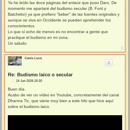
Ya he leído las doce páginas del enlace que puso Daru. De
a
j
momento me apartaré del budismo secular (B. Font y
e
Batchelor) ya que prefiero "beber" de las fuentes originales y
aunque se viva en Occidente se pueden aprehender los
conocimientos.
Lo que sí echo de menos es no encontrar a gente que
practique el budismo en mi zona.
Un saludo.
A
r
r
Canis Luco
i
b
a
Re: Budismo laico o secular
M
14 Jun 2026 20:20
e
n
Buen día.
s
Acabo de ver un vídeo en Youtube, concretamente del canal
a
j
Dharma Tic, que viene muy bien a este hilo que hice aquí
e
sobre el budismo laico.