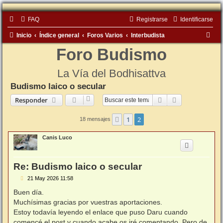
FAQ
Registrarse
Identificarse
B
Inicio
Índice general
Foros Varios
Interbudista
u
Foro Budismo
s
La Vía del Bodhisattva
c
Budismo laico o secular
a
Buscar
Búsqueda ava
Responder
r
1
2
Anterior
18 mensajes
Canis Luco
Re: Budismo laico o secular
M
21 May 2026 11:58
e
n
Buen día.
s
Muchísimas gracias por vuestras aportaciones.
a
j
Estoy todavía leyendo el enlace que puso Daru cuando
e
comencé el post y cuando acabe os iré comentando. Pero de