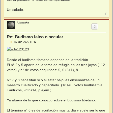
Un saludo.
A
r
r
Upasaka
i
b
a
Re: Budismo laico o secular
M
15 Jun 2026 11:47
e
n
s
a
j
Desde el budismo tibetano depende de la tradición.
e
El n° 2 y 5 aparte de la toma de refugio en las tres joyas (+12
votos) y n° de votos adquiridos: 5, 6 (5+1), 8...
N° 7 y 8 necesitan sí o sí estar bajo las enseñanzas de un
maestro cualificado y capacitado. (18+46, votos bodhisattva.
Tántricos, votos14, p ejem.)
Ya afuera de lo que conozco sobre el budismo tibetano.
El término n° 6 es de acuñación muy tardía y suele ser lo que