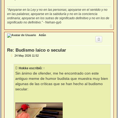
"Apoyarse en la Ley y no en las personas; apoyarse en el sentido y no
en las palabras; apoyarse en la sabiduría y no en la conciencia
ordinaria; apoyarse en los sutras de significado definitivo y no en los de
significado no definitivo.”
- Nehan-gyō
A
r
r
Adán
i
b
a
Re: Budismo laico o secular
M
24 May 2026 11:52
e
n
s
Hokke
escribió:
↑
a
j
Sin ánimo de ofender, me he encontrado con este
e
antiguo meme de humor budista que muestra muy bien
algunas de las críticas que se han hecho al budismo
secular: