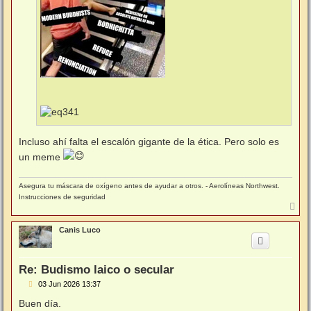
Incluso ahí falta el escalón gigante de la ética. Pero solo es
un meme
Asegura tu máscara de oxígeno antes de ayudar a otros. - Aerolíneas Northwest.
Instrucciones de seguridad
A
r
r
Canis Luco
i
b
a
Re: Budismo laico o secular
M
03 Jun 2026 13:37
e
n
Buen día.
s