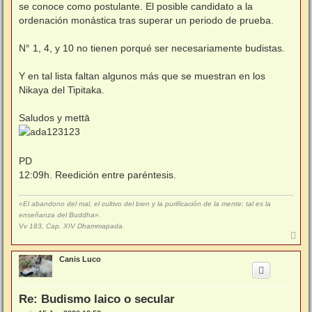
se conoce como postulante. El posible candidato a la
ordenación monástica tras superar un periodo de prueba.
N° 1, 4, y 10 no tienen porqué ser necesariamente budistas.
Y en tal lista faltan algunos más que se muestran en los
Nikaya del Tipitaka.
Saludos y mettā
PD
12:09h. Reedición entre paréntesis.
«El abandono del mal, el cultivo del bien y la purificación de la mente: tal es la
enseñanza del Buddha».
Vv 183, Cap. XIV Dhammapada.
A
r
r
Canis Luco
i
b
a
Re: Budismo laico o secular