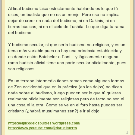
Al final budismo laico estrictamente hablando es lo que tú
dices, un budista que no es un monje. Pero eso no implica
dejar de creer en nada del budismo, ni en Dakinis, ni en
tierras búdicas, ni en el cielo de Tushita. Lo que diga tu rama
del budismo.
Y budismo secular, sí que sería budismo no-religioso, y es un
tema más variable pues no hay una ortodoxia establecida y
es donde están Batchelor o Font... y lógicamente ninguna
rama budista oficial tiene una parte secular oficialmente, pues
son religiosos.
En un terreno intermedio tienes ramas como algunas formas
de Zen occidental que en la práctica (en los dojos) no dicen
nada sobre el budismo, luego pueden ser lo que tú quieras...
realmente oficialmente son religiosas pero de facto no son ni
una cosa ni la otra. Como se ve en el foro hasta puedes ser
cristiano (¿habrá musulmanes zen?) e ir al dojo.
https://elpicodelosbuitres.wordpress.com/
https://www.youtube.com/@darueltuerto
A