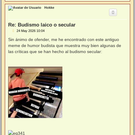
r
r
Hokke
i
b
a
Re: Budismo laico o secular
M
24 May 2026 10:04
e
n
Sin ánimo de ofender, me he encontrado con este antiguo
s
meme de humor budista que muestra muy bien algunas de
a
j
las críticas que se han hecho al budismo secular:
e