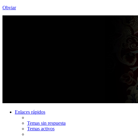
Obviar
Enlaces rápidos
Temas sin respuesta
Temas activos