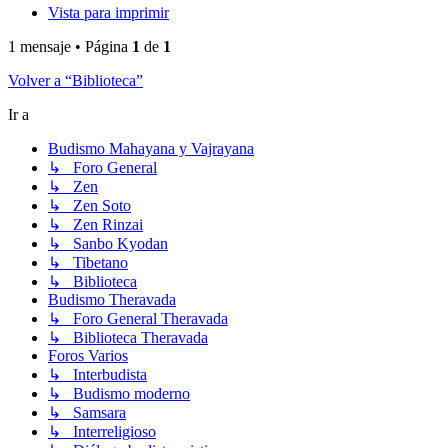
Vista para imprimir
1 mensaje • Página
1
de
1
Volver a “Biblioteca”
Ir a
Budismo Mahayana y Vajrayana
↳ Foro General
↳ Zen
↳ Zen Soto
↳ Zen Rinzai
↳ Sanbo Kyodan
↳ Tibetano
↳ Biblioteca
Budismo Theravada
↳ Foro General Theravada
↳ Biblioteca Theravada
Foros Varios
↳ Interbudista
↳ Budismo moderno
↳ Samsara
↳ Interreligioso