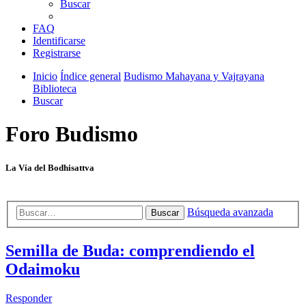
Buscar
FAQ
Identificarse
Registrarse
Inicio
Índice general
Budismo Mahayana y Vajrayana
Biblioteca
Buscar
Foro Budismo
La Vía del Bodhisattva
Búsqueda avanzada
Buscar
Semilla de Buda: comprendiendo el
Odaimoku
Responder