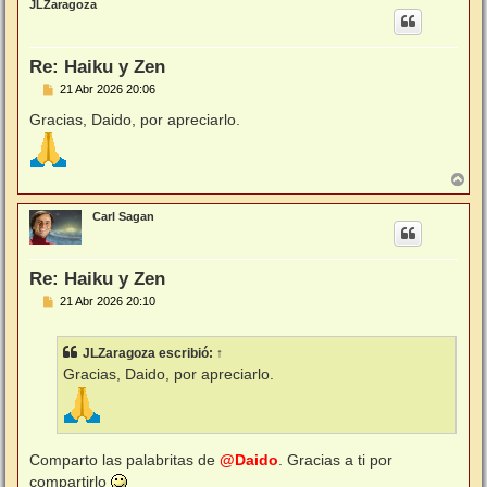
JLZaragoza
i
b
a
Re: Haiku y Zen
M
21 Abr 2026 20:06
e
n
Gracias, Daido, por apreciarlo.
s
a
j
e
A
r
r
Carl Sagan
i
b
a
Re: Haiku y Zen
M
21 Abr 2026 20:10
e
n
s
JLZaragoza
escribió:
↑
a
j
Gracias, Daido, por apreciarlo.
e
Comparto las palabritas de
@Daido
. Gracias a ti por
compartirlo