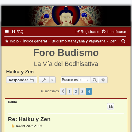
FAQ
Registrarse
Identificarse
B
Inicio
Índice general
Budismo Mahayana y Vajrayana
Zen
u
Foro Budismo
s
La Vía del Bodhisattva
c
Haiku y Zen
a
Buscar
Búsqueda ava
Responder
r
1
2
3
4
Anterior
40 mensajes
Daido
Re: Haiku y Zen
M
03 Abr 2026 21:06
e