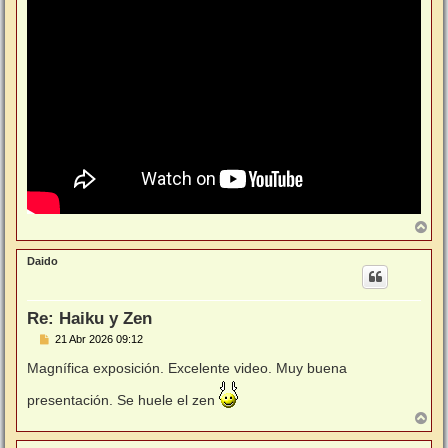
A
r
r
Daido
i
b
a
Re: Haiku y Zen
M
21 Abr 2026 09:12
e
n
Magnífica exposición. Excelente video. Muy buena
s
a
presentación. Se huele el zen
j
A
e
r
r