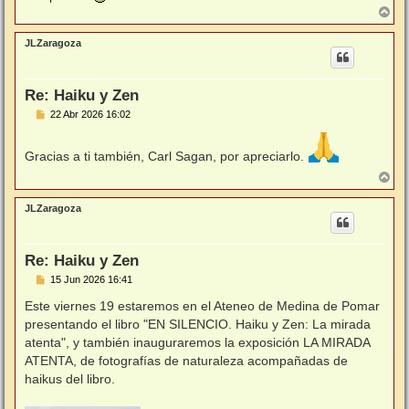
A
r
r
JLZaragoza
i
b
a
Re: Haiku y Zen
M
22 Abr 2026 16:02
e
n
s
Gracias a ti también, Carl Sagan, por apreciarlo.
a
j
A
e
r
r
JLZaragoza
i
b
a
Re: Haiku y Zen
M
15 Jun 2026 16:41
e
n
Este viernes 19 estaremos en el Ateneo de Medina de Pomar
s
presentando el libro "EN SILENCIO. Haiku y Zen: La mirada
a
j
atenta", y también inauguraremos la exposición LA MIRADA
e
ATENTA, de fotografías de naturaleza acompañadas de
haikus del libro.