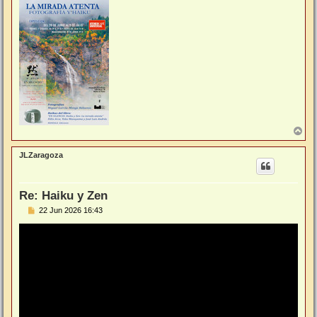
A
r
r
JLZaragoza
i
b
a
Re: Haiku y Zen
M
22 Jun 2026 16:43
e
n
s
a
j
e