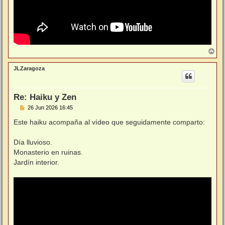
A
r
r
JLZaragoza
i
b
a
Re: Haiku y Zen
M
26 Jun 2026 16:45
e
n
Este haiku acompaña al vídeo que seguidamente comparto:
s
a
j
Día lluvioso.
e
Monasterio en ruinas.
Jardín interior.