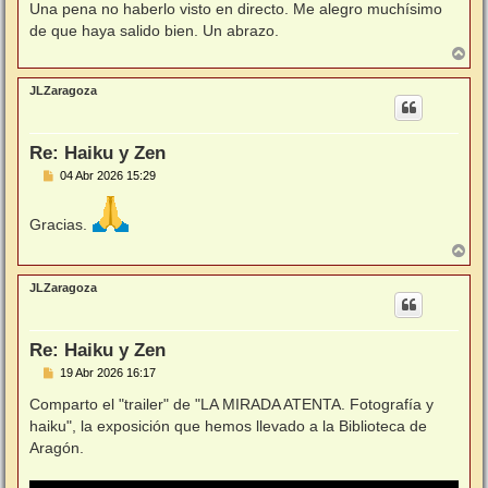
n
Una pena no haberlo visto en directo. Me alegro muchísimo
s
de que haya salido bien. Un abrazo.
a
j
A
e
r
r
JLZaragoza
i
b
a
Re: Haiku y Zen
M
04 Abr 2026 15:29
e
n
s
Gracias.
a
j
A
e
r
r
JLZaragoza
i
b
a
Re: Haiku y Zen
M
19 Abr 2026 16:17
e
n
Comparto el "trailer" de "LA MIRADA ATENTA. Fotografía y
s
haiku", la exposición que hemos llevado a la Biblioteca de
a
j
Aragón.
e