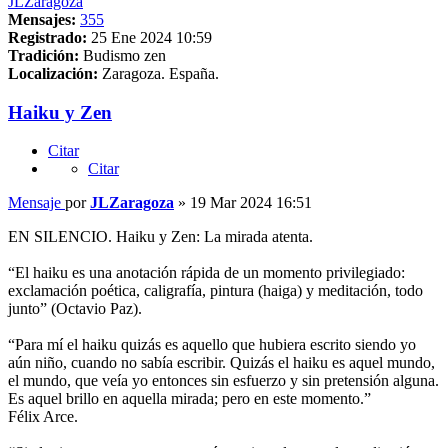
JLZaragoza
Mensajes:
355
Registrado:
25 Ene 2024 10:59
Tradición:
Budismo zen
Localización:
Zaragoza. España.
Haiku y Zen
Citar
Citar
Mensaje
por
JLZaragoza
»
19 Mar 2024 16:51
EN SILENCIO. Haiku y Zen: La mirada atenta.
“El haiku es una anotación rápida de un momento privilegiado:
exclamación poética, caligrafía, pintura (haiga) y meditación, todo
junto” (Octavio Paz).
“Para mí el haiku quizás es aquello que hubiera escrito siendo yo
aún niño, cuando no sabía escribir. Quizás el haiku es aquel mundo,
el mundo, que veía yo entonces sin esfuerzo y sin pretensión alguna.
Es aquel brillo en aquella mirada; pero en este momento.”
Félix Arce.