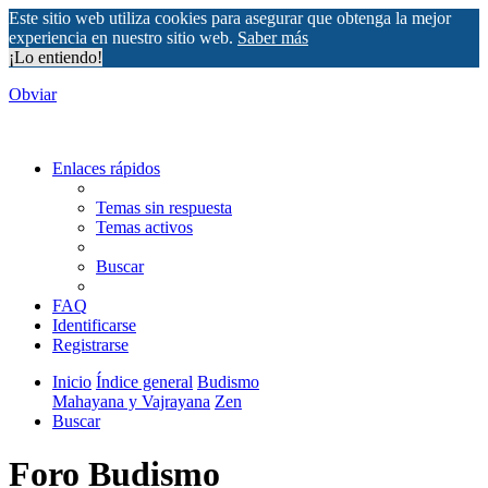
Este sitio web utiliza cookies para asegurar que obtenga la mejor
experiencia en nuestro sitio web.
Saber más
¡Lo entiendo!
Obviar
Enlaces rápidos
Temas sin respuesta
Temas activos
Buscar
FAQ
Identificarse
Registrarse
Inicio
Índice general
Budismo
Mahayana y Vajrayana
Zen
Buscar
Foro Budismo