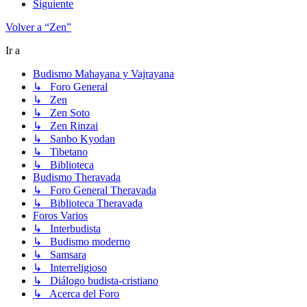
Siguiente
Volver a “Zen”
Ir a
Budismo Mahayana y Vajrayana
↳ Foro General
↳ Zen
↳ Zen Soto
↳ Zen Rinzai
↳ Sanbo Kyodan
↳ Tibetano
↳ Biblioteca
Budismo Theravada
↳ Foro General Theravada
↳ Biblioteca Theravada
Foros Varios
↳ Interbudista
↳ Budismo moderno
↳ Samsara
↳ Interreligioso
↳ Diálogo budista-cristiano
↳ Acerca del Foro