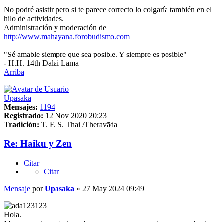
No podré asistir pero si te parece correcto lo colgaría también en el
hilo de actividades.
Administración y moderación de
http://www.mahayana.forobudismo.com
"Sé amable siempre que sea posible. Y siempre es posible"
- H.H. 14th Dalai Lama
Arriba
Upasaka
Mensajes:
1194
Registrado:
12 Nov 2020 20:23
Tradición:
T. F. S. Thai /Theravāda
Re: Haiku y Zen
Citar
Citar
Mensaje
por
Upasaka
»
27 May 2024 09:49
Hola.