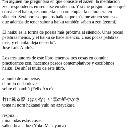
“Si alguien me preguntara en qué consiste el zazen, la meditación
zen, respondería: en sentarse en silencio. Y si me preguntaran en qué
consiste el haiku, respondería: en contemplar la naturaleza en
silencio. Será por eso que los haikus que más me atraen son esos
que además de tener sabor a haiku también saben a zen (zenmi).
El haiku es la forma de poesía más próxima al silencio. Unas pocas
palabras menos, y el haiku se hace silencio. Unas pocas palabras
más, y el haiku deja de serlo”.
José Luis Andrés.
Los tres autores de este libro tenemos tres cosas en común:
practicamos zen, hacemos paseos contemplativos y escribimos
haiku. De ahí el título de este libro.
a punto de romperse,
el brillo de la nieve
sobre el bambú (Félix Arce)
竹に載る儚（はかな）い雪の鮮やかさ
toma ni noru hakanai yuki no azayakasa
respira...
mira todas estas cosas
saliendo a la luz (Yoko Masuyama)