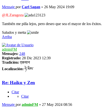
Mensaje
por
Carl Sagan
»
26 May 2024 19:09
@JLZaragoza
También me pilla lejos, pero deseo que sea el mayor de los éxitos.
Saludos y metta
Arriba
adminFM
Mensajes:
248
Registrado:
28 Dic 2023 12:39
Tradición:
एकयान
Localización:
ཧེ་མིས་
Re: Haiku y Zen
Citar
Citar
Mensaje
por
adminFM
»
27 May 2024 08:56