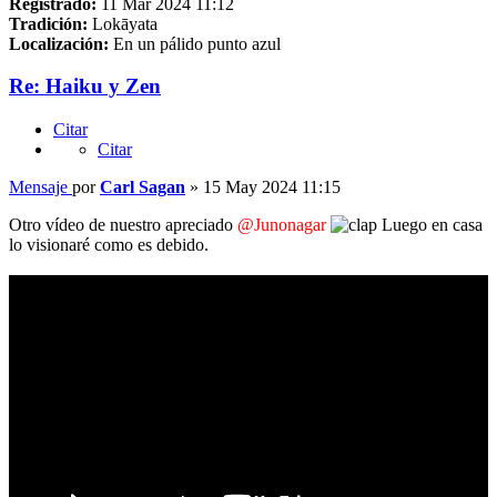
Registrado:
11 Mar 2024 11:12
Tradición:
Lokāyata
Localización:
En un pálido punto azul
Re: Haiku y Zen
Citar
Citar
Mensaje
por
Carl Sagan
»
15 May 2024 11:15
Otro vídeo de nuestro apreciado
@Junonagar
Luego en casa
lo visionaré como es debido.