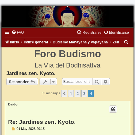
FAQ
Registrarse
Identificarse
B
Inicio
Índice general
Budismo Mahayana y Vajrayana
Zen
u
Foro Budismo
s
La Vía del Bodhisattva
c
Jardines zen. Kyoto.
a
Buscar
Búsqueda ava
Responder
r
1
2
3
4
Anterior
33 mensajes
Daido
Re: Jardines zen. Kyoto.
M
01 May 2026 20:15
e