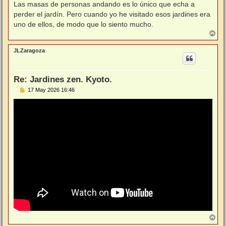
n
Las masas de personas andando es lo único que echa a
s
perder el jardín. Pero cuando yo he visitado esos jardines era
a
j
uno de ellos, de modo que lo siento mucho.
e
A
r
r
JLZaragoza
i
b
a
Re: Jardines zen. Kyoto.
M
17 May 2026 16:46
e
n
s
a
j
e
A
r