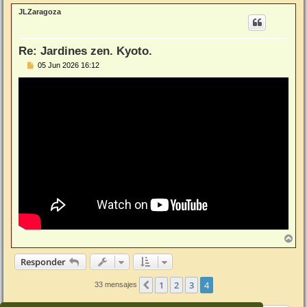
r
JLZaragoza
i
b
a
Re: Jardines zen. Kyoto.
M
05 Jun 2026 16:12
e
n
s
a
j
e
A
r
r
Responder
i
b
1
2
3
4
Anterior
33 mensajes
a