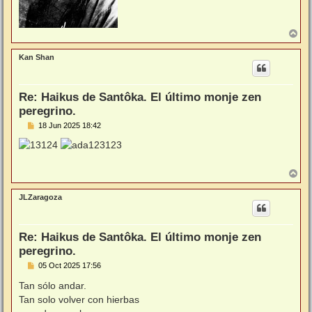
A
r
r
Kan Shan
i
b
a
Re: Haikus de Santôka. El último monje zen
peregrino.
M
18 Jun 2025 18:42
e
n
s
a
j
A
e
r
r
JLZaragoza
i
b
a
Re: Haikus de Santôka. El último monje zen
peregrino.
M
05 Oct 2025 17:56
e
n
Tan sólo andar.
s
Tan solo volver con hierbas
a
j