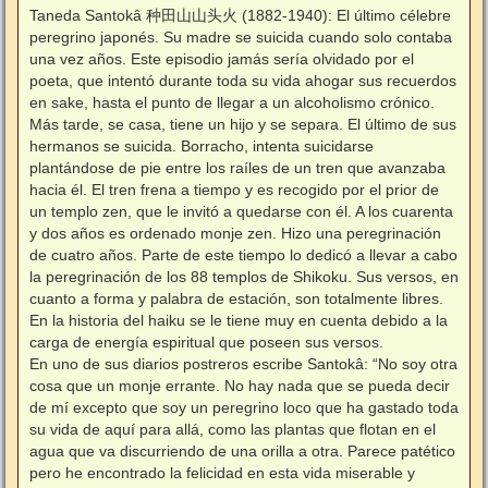
n
Taneda Santokâ 种田山山头火 (1882-1940): El último célebre
s
peregrino japonés. Su madre se suicida cuando solo contaba
a
j
una vez años. Este episodio jamás sería olvidado por el
e
poeta, que intentó durante toda su vida ahogar sus recuerdos
en sake, hasta el punto de llegar a un alcoholismo crónico.
Más tarde, se casa, tiene un hijo y se separa. El último de sus
hermanos se suicida. Borracho, intenta suicidarse
plantándose de pie entre los raíles de un tren que avanzaba
hacia él. El tren frena a tiempo y es recogido por el prior de
un templo zen, que le invitó a quedarse con él. A los cuarenta
y dos años es ordenado monje zen. Hizo una peregrinación
de cuatro años. Parte de este tiempo lo dedicó a llevar a cabo
la peregrinación de los 88 templos de Shikoku. Sus versos, en
cuanto a forma y palabra de estación, son totalmente libres.
En la historia del haiku se le tiene muy en cuenta debido a la
carga de energía espiritual que poseen sus versos.
En uno de sus diarios postreros escribe Santokâ: “No soy otra
cosa que un monje errante. No hay nada que se pueda decir
de mí excepto que soy un peregrino loco que ha gastado toda
su vida de aquí para allá, como las plantas que flotan en el
agua que va discurriendo de una orilla a otra. Parece patético
pero he encontrado la felicidad en esta vida miserable y