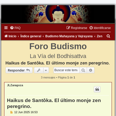
FAQ
Registrarse
Identificarse
B
Inicio
Índice general
Budismo Mahayana y Vajrayana
Zen
u
Foro Budismo
s
La Vía del Bodhisattva
c
Haikus de Santôka. El último monje zen peregrino.
a
Buscar
Búsqueda ava
Responder
r
3 mensajes • Página
1
de
1
JLZaragoza
Haikus de Santôka. El último monje zen
peregrino.
M
12 Jun 2025 16:53
e