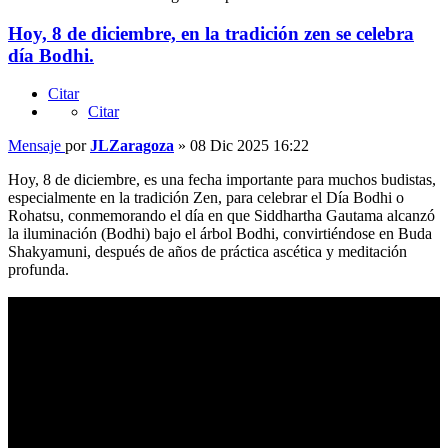
Hoy, 8 de diciembre, en la tradición zen se celebra
día Bodhi.
Citar
Citar
Mensaje
por
JLZaragoza
»
08 Dic 2025 16:22
Hoy, 8 de diciembre, es una fecha importante para muchos budistas,
especialmente en la tradición Zen, para celebrar el Día Bodhi o
Rohatsu, conmemorando el día en que Siddhartha Gautama alcanzó
la iluminación (Bodhi) bajo el árbol Bodhi, convirtiéndose en Buda
Shakyamuni, después de años de práctica ascética y meditación
profunda.