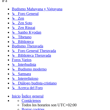
Ir a
Budismo Mahayana y Vajrayana
↳ Foro General
↳ Zen
↳ Zen Soto
↳ Zen Rinzai
↳ Sanbo Kyodan
↳ Tibetano
↳ Biblioteca
Budismo Theravada
↳ Foro General Theravada
↳ Biblioteca Theravada
Foros Varios
↳ Interbudista
↳ Budismo moderno
↳ Samsara
↳ Interreligioso
↳ Diálogo budista-cristiano
↳ Acerca del Foro
Inicio
Índice general
Contáctenos
Todos los horarios son
UTC+02:00
Borrar cookies