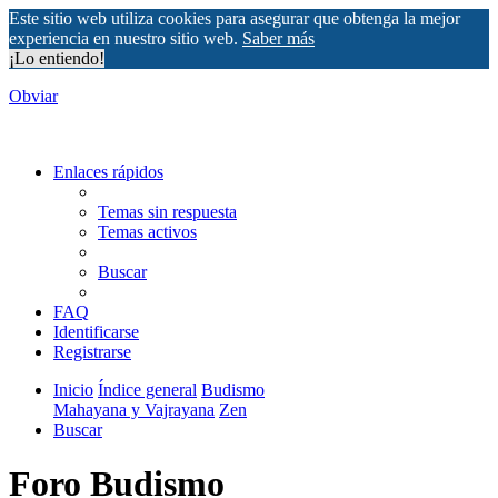
Este sitio web utiliza cookies para asegurar que obtenga la mejor
experiencia en nuestro sitio web.
Saber más
¡Lo entiendo!
Obviar
Enlaces rápidos
Temas sin respuesta
Temas activos
Buscar
FAQ
Identificarse
Registrarse
Inicio
Índice general
Budismo
Mahayana y Vajrayana
Zen
Buscar
Foro Budismo