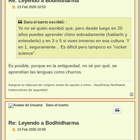
Re: Leyendo a Bodhidharma
M
13 Feb 2026 10:53
e
n
s
Daru el tuerto
escribió:
↑
a
j
Yo no sé quién escribió qué, pero desde luego en 20
e
años puedes aprender chino sobradamente (hablarlo y
entenderlo) y en 3 o 5 si vives inmerso en esa cultura. Y
en 1, seguramente... Es difícil pero tampoco es "rocket
science".
Es posible, porque en la antiguedad, no sé por qué, se
aprendían las lenguas como churros.
Asegura tu máscara de oxígeno antes de ayudar a otros. - Aerolíneas Northwest.
Instrucciones de seguridad
A
r
r
Daru el tuerto
i
b
a
Re: Leyendo a Bodhidharma
M
13 Feb 2026 10:58
e
n