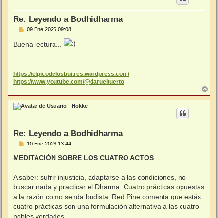
b
a
Re: Leyendo a Bodhidharma
M
09 Ene 2026 09:08
e
n
Buena lectura...
s
a
j
e
https://elpicodelosbuitres.wordpress.com/
https://www.youtube.com/@darueltuerto
A
r
r
Hokke
i
b
a
Re: Leyendo a Bodhidharma
M
10 Ene 2026 13:44
e
n
MEDITACIÓN SOBRE LOS CUATRO ACTOS
s
a
j
A saber: sufrir injusticia, adaptarse a las condiciones, no
e
buscar nada y practicar el Dharma. Cuatro prácticas opuestas
a la razón como senda budista. Red Pine comenta que estás
cuatro prácticas son una formulación alternativa a las cuatro
nobles verdades.