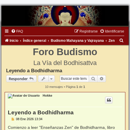
FAQ
Registrarse
Identificarse
B
Inicio
Índice general
Budismo Mahayana y Vajrayana
Zen
u
Foro Budismo
s
La Vía del Bodhisattva
c
Leyendo a Bodhidharma
a
Buscar
Búsqueda ava
Responder
r
10 mensajes • Página
1
de
1
Hokke
Leyendo a Bodhidharma
M
08 Ene 2026 13:34
e
n
Comienzo a leer "Enseñanzas Zen" de Bodhidharma, libro