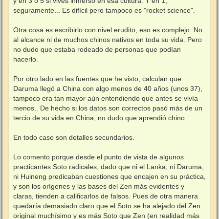
y en 3 o 5 si vives inmerso en esa cultura. Y en 1,
seguramente... Es difícil pero tampoco es "rocket science".
Otra cosa es escribirlo con nivel erudito, eso es complejo. No
al alcance ni de muchos chinos nativos en toda su vida. Pero
no dudo que estaba rodeado de personas que podían
hacerlo.
Por otro lado en las fuentes que he visto, calculan que
Daruma llegó a China con algo menos de 40 años (unos 37),
tampoco era tan mayor aún entendiendo que antes se vivía
menos.. De hecho si los datos son correctos pasó más de un
tercio de su vida en China, no dudo que aprendió chino.
En todo caso son detalles secundarios.
Lo comento porque desde el punto de vista de algunos
practicantes Soto radicales, dado que ni el Lanka, ni Daruma,
ni Huineng predicaban cuestiones que encajen en su práctica,
y son los orígenes y las bases del Zen más evidentes y
claras, tienden a calificarlos de falsos. Pues de otra manera
quedaría demasiado claro que el Soto se ha alejado del Zen
original muchísimo y es más Soto que Zen (en realidad más