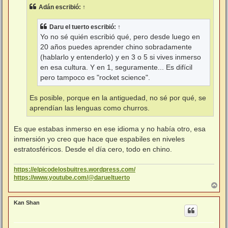
s
Adán
escribió:
↑
a
j
e
Daru el tuerto
escribió:
↑
Yo no sé quién escribió qué, pero desde luego en
20 años puedes aprender chino sobradamente
(hablarlo y entenderlo) y en 3 o 5 si vives inmerso
en esa cultura. Y en 1, seguramente... Es difícil
pero tampoco es "rocket science".
Es posible, porque en la antiguedad, no sé por qué, se
aprendían las lenguas como churros.
Es que estabas inmerso en ese idioma y no había otro, esa
inmersión yo creo que hace que espabiles en niveles
estratosféricos. Desde el día cero, todo en chino.
https://elpicodelosbuitres.wordpress.com/
https://www.youtube.com/@darueltuerto
A
r
r
Kan Shan
i
b
a