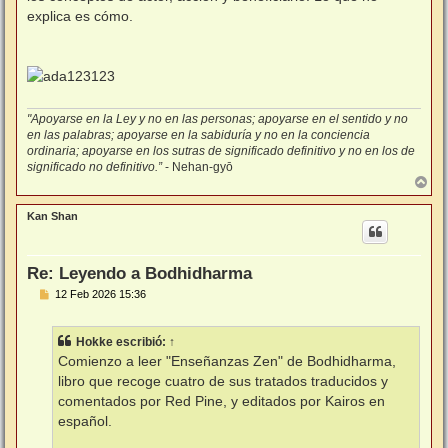
explica es cómo.
"Apoyarse en la Ley y no en las personas; apoyarse en el sentido y no
en las palabras; apoyarse en la sabiduría y no en la conciencia
ordinaria; apoyarse en los sutras de significado definitivo y no en los de
significado no definitivo.”
- Nehan-gyō
A
r
r
Kan Shan
i
b
a
Re: Leyendo a Bodhidharma
M
12 Feb 2026 15:36
e
n
s
Hokke
escribió:
↑
a
j
Comienzo a leer "Enseñanzas Zen" de Bodhidharma,
e
libro que recoge cuatro de sus tratados traducidos y
comentados por Red Pine, y editados por Kairos en
español.