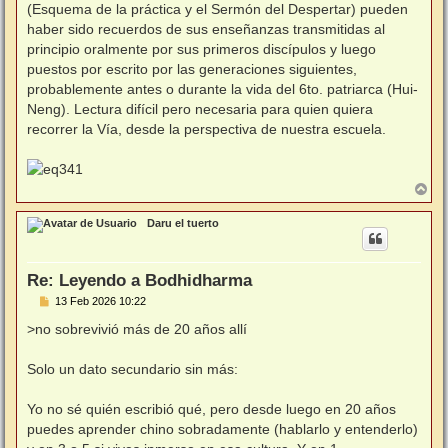
(Esquema de la práctica y el Sermón del Despertar) pueden
haber sido recuerdos de sus enseñanzas transmitidas al
principio oralmente por sus primeros discípulos y luego
puestos por escrito por las generaciones siguientes,
probablemente antes o durante la vida del 6to. patriarca (Hui-
Neng). Lectura difícil pero necesaria para quien quiera
recorrer la Vía, desde la perspectiva de nuestra escuela.
A
r
r
Daru el tuerto
i
b
a
Re: Leyendo a Bodhidharma
M
13 Feb 2026 10:22
e
n
>no sobrevivió más de 20 años allí
s
a
j
Solo un dato secundario sin más:
e
Yo no sé quién escribió qué, pero desde luego en 20 años
puedes aprender chino sobradamente (hablarlo y entenderlo)