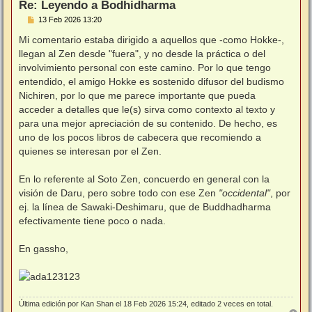
Re: Leyendo a Bodhidharma
M
13 Feb 2026 13:20
e
n
Mi comentario estaba dirigido a aquellos que -como Hokke-,
s
llegan al Zen desde "fuera", y no desde la práctica o del
a
j
involvimiento personal con este camino. Por lo que tengo
e
entendido, el amigo Hokke es sostenido difusor del budismo
Nichiren, por lo que me parece importante que pueda
acceder a detalles que le(s) sirva como contexto al texto y
para una mejor apreciación de su contenido. De hecho, es
uno de los pocos libros de cabecera que recomiendo a
quienes se interesan por el Zen.
En lo referente al Soto Zen, concuerdo en general con la
visión de Daru, pero sobre todo con ese Zen
"occidental"
, por
ej. la línea de Sawaki-Deshimaru, que de Buddhadharma
efectivamente tiene poco o nada.
En gassho,
Última edición por
Kan Shan
el 18 Feb 2026 15:24, editado 2 veces en total.