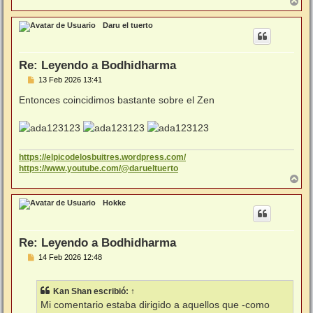
A
r
r
Daru el tuerto
i
b
a
Re: Leyendo a Bodhidharma
M
13 Feb 2026 13:41
e
n
Entonces coincidimos bastante sobre el Zen
s
a
j
e
https://elpicodelosbuitres.wordpress.com/
https://www.youtube.com/@darueltuerto
A
r
r
Hokke
i
b
a
Re: Leyendo a Bodhidharma
M
14 Feb 2026 12:48
e
n
s
Kan Shan
escribió:
↑
a
j
Mi comentario estaba dirigido a aquellos que -como
e