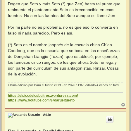
Dogen que Soto y más Soto (*) que Zen) hasta tal punto que
realmente el planteamiento Soto es irreconocible en esas
fuentes. No son las fuentes del Soto aunque se llame Zen.
Por mi parte no es problema, no es que eso lo convierta en
falso ni nada parecido. Pero es así.
(*) Soto es el nombre jaopnés de la escuela china Ch'an
Caodong, que es la escuela que se basa en las enseñanzas
de Dongshan Liangjie (Tozan), que estableció, por ejemplo,
los famosos cinco rangos, de los que ahora Soto reniega y
son parte del curriculum de sus antagonistas, Rinzai. Cosas
de la evolución.
Última edición por
Daru el tuerto
el 13 Feb 2026 11:07, editado 4 veces en total.
https://elpicodelosbuitres.wordpress.com/
https://www.youtube.com/@darueltuerto
A
r
r
Adán
i
b
a