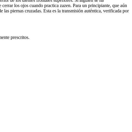
ior de los dientes frontales superiores. Si alguien se ha
cerrar los ojos cuando practica zazen. Para un principiante, que aún
 las piernas cruzadas. Esta es la transmisión auténtica, verificada por
ente prescritos.