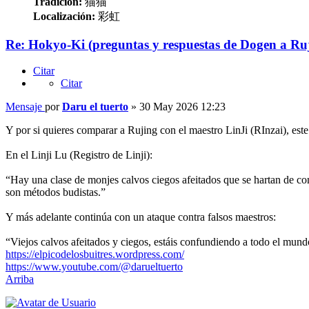
Tradición:
猫猫
Localización:
彩虹
Re: Hokyo-Ki (preguntas y respuestas de Dogen a Ru
Citar
Citar
Mensaje
por
Daru el tuerto
»
30 May 2026 12:23
Y por si quieres comparar a Rujing con el maestro LinJi (RInzai), est
En el Linji Lu (Registro de Linji):
“Hay una clase de monjes calvos ciegos afeitados que se hartan de com
son métodos budistas.”
Y más adelante continúa con un ataque contra falsos maestros:
“Viejos calvos afeitados y ciegos, estáis confundiendo a todo el mund
https://elpicodelosbuitres.wordpress.com/
https://www.youtube.com/@darueltuerto
Arriba