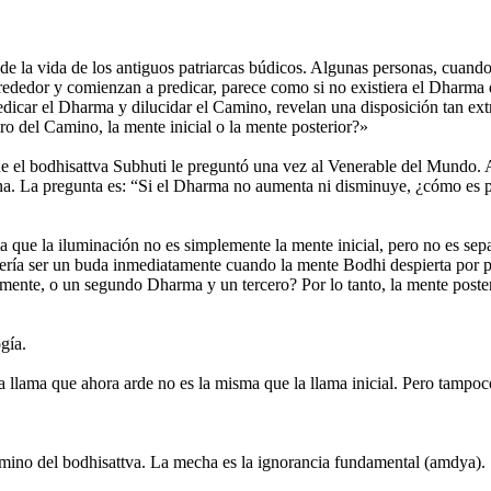
e la vida de los antiguos patriarcas búdicos. Algunas personas, cuando 
ededor y comienzan a predicar, parece como si no existiera el Dharma 
icar el Dharma y dilucidar el Camino, revelan una disposición tan extra
ro del Camino, la mente inicial o la mente posterior?»
 el bodhisattva Subhuti le preguntó una vez al Venerable del Mundo. A
hina. La pregunta es: “Si el Dharma no aumenta ni disminuye, ¿cómo es 
ma que la iluminación no es simplemente la mente inicial, pero no es se
ería ser un buda inmediatamente cuando la mente Bodhi despierta por pri
nte, o un segundo Dharma y un tercero? Por lo tanto, la mente posterior 
gía.
lama que ahora arde no es la misma que la llama inicial. Pero tampoco 
Camino del bodhisattva. La mecha es la ignorancia fundamental (amdya).