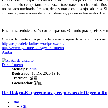
El sacerdote principal me enseñó: “Cuando practiques zazen, coloca la 
acostumbrado completamente al zazen tras cuarenta o cincuenta años d
no está acostumbrado al zazen, debe sentarse con los ojos abiertos. Si 
cincuenta generaciones de buda-patriarcas, ya que se transmitió direc
===
El sumo sacerdote enseñó con compasión: «Cuando practiquéis zazen, c
Colocar la mente en la palma de la mano izquierda es la forma correct
https://elpicodelosbuitres.wordpress.com/
https://www.youtube.com/@darueltuerto
Arriba
Daru el tuerto
Mensajes:
2704
Registrado:
10 Dic 2020 13:16
Tradición:
猫猫
Localización:
彩虹
Re: Hokyo-Ki (preguntas y respuestas de Dogen a Ru
Citar
Citar