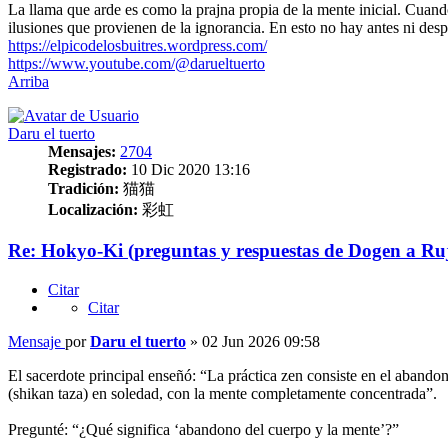
La ​​llama que arde es como la prajna propia de la mente inicial. Cuand
ilusiones que provienen de la ignorancia. En esto no hay antes ni desp
https://elpicodelosbuitres.wordpress.com/
https://www.youtube.com/@darueltuerto
Arriba
Daru el tuerto
Mensajes:
2704
Registrado:
10 Dic 2020 13:16
Tradición:
猫猫
Localización:
彩虹
Re: Hokyo-Ki (preguntas y respuestas de Dogen a Ru
Citar
Citar
Mensaje
por
Daru el tuerto
»
02 Jun 2026 09:58
El sacerdote principal enseñó: “La práctica zen consiste en el abandon
(shikan taza) en soledad, con la mente completamente concentrada”.
Pregunté: “¿Qué significa ‘abandono del cuerpo y la mente’?”