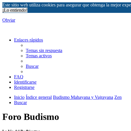
Este sitio web utiliza cookies para asegurar que obtenga la mejor expe
¡Lo entiendo!
Obviar
Enlaces rápidos
Temas sin respuesta
Temas activos
Buscar
FAQ
Identificarse
Registrarse
Inicio
Índice general
Budismo Mahayana y Vajrayana
Zen
Buscar
Foro Budismo