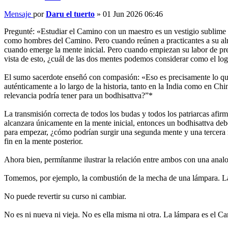
Mensaje
por
Daru el tuerto
»
01 Jun 2026 06:46
Pregunté: «Estudiar el Camino con un maestro es un vestigio sublime d
como hombres del Camino. Pero cuando reúnen a practicantes a su alr
cuando emerge la mente inicial. Pero cuando empiezan su labor de pred
vista de esto, ¿cuál de las dos mentes podemos considerar como el log
El sumo sacerdote enseñó con compasión: «Eso es precisamente lo que
auténticamente a lo largo de la historia, tanto en la India como en C
relevancia podría tener para un bodhisattva?”*
La transmisión correcta de todos los budas y todos los patriarcas afir
alcanzara únicamente en la mente inicial, entonces un bodhisattva deb
para empezar, ¿cómo podrían surgir una segunda mente y una tercera me
fin en la mente posterior.
Ahora bien, permítanme ilustrar la relación entre ambos con una analo
Tomemos, por ejemplo, la combustión de la mecha de una lámpara. La l
No puede revertir su curso ni cambiar.
No es ni nueva ni vieja. No es ella misma ni otra. La lámpara es el 