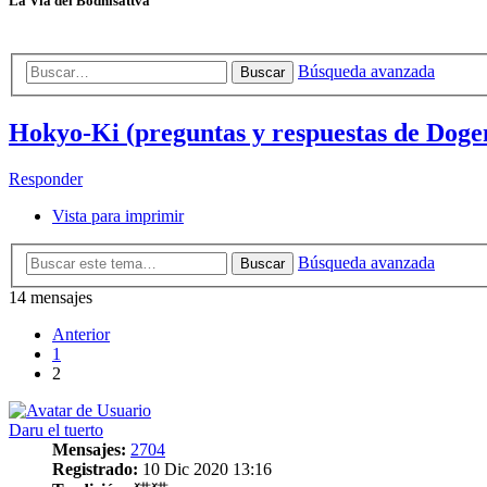
La Vía del Bodhisattva
Búsqueda avanzada
Buscar
Hokyo-Ki (preguntas y respuestas de Doge
Responder
Vista para imprimir
Búsqueda avanzada
Buscar
14 mensajes
Anterior
1
2
Daru el tuerto
Mensajes:
2704
Registrado:
10 Dic 2020 13:16