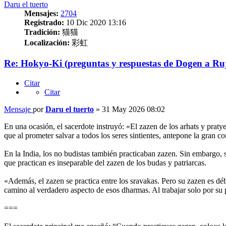
Daru el tuerto
Mensajes:
2704
Registrado:
10 Dic 2020 13:16
Tradición:
猫猫
Localización:
彩虹
Re: Hokyo-Ki (preguntas y respuestas de Dogen a Ru
Citar
Citar
Mensaje
por
Daru el tuerto
»
31 May 2026 08:02
En una ocasión, el sacerdote instruyó: «El zazen de los arhats y praty
que al prometer salvar a todos los seres sintientes, antepone la gran c
En la India, los no budistas también practicaban zazen. Sin embargo, s
que practican es inseparable del zazen de los budas y patriarcas.
«Además, el zazen se practica entre los sravakas. Pero su zazen es dé
camino al verdadero aspecto de esos dharmas. Al trabajar solo por su p
===