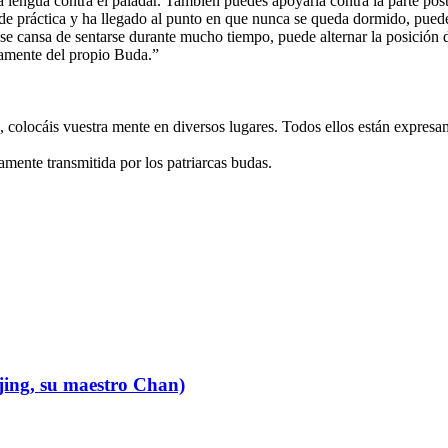
lengua contra el paladar. También puedes apoyarla contra la parte poster
e práctica y ha llegado al punto en que nunca se queda dormido, puede 
se cansa de sentarse durante mucho tiempo, puede alternar la posición de
tamente del propio Buda.”
olocáis vuestra mente en diversos lugares. Todos ellos están expresam
amente transmitida por los patriarcas budas.
jing, su maestro Chan)