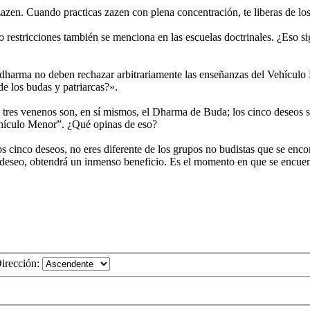
azen. Cuando practicas zazen con plena concentración, te liberas de los 
o restricciones también se menciona en las escuelas doctrinales. ¿Eso sig
idharma no deben rechazar arbitrariamente las enseñanzas del Vehículo M
e los budas y patriarcas?».
res venenos son, en sí mismos, el Dharma de Buda; los cinco deseos son
Vehículo Menor”. ¿Qué opinas de eso?
los cinco deseos, no eres diferente de los grupos no budistas que se enc
o deseo, obtendrá un inmenso beneficio. Es el momento en que se encuent
irección: