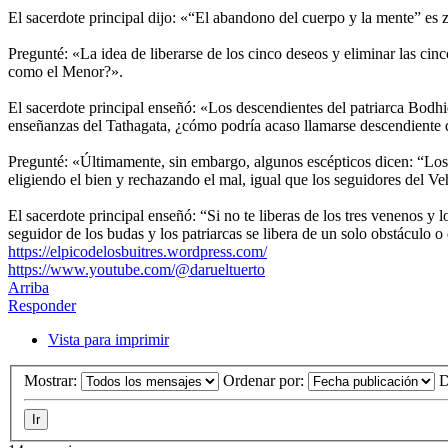
El sacerdote principal dijo: «“El abandono del cuerpo y la mente” es z
Pregunté: «La idea de liberarse de los cinco deseos y eliminar las cinc
como el Menor?».
El sacerdote principal enseñó: «Los descendientes del patriarca Bodh
enseñanzas del Tathagata, ¿cómo podría acaso llamarse descendiente d
Pregunté: «Últimamente, sin embargo, algunos escépticos dicen: “Los t
eligiendo el bien y rechazando el mal, igual que los seguidores del 
El sacerdote principal enseñó: “Si no te liberas de los tres venenos y 
seguidor de los budas y los patriarcas se libera de un solo obstáculo 
https://elpicodelosbuitres.wordpress.com/
https://www.youtube.com/@darueltuerto
Arriba
Responder
Vista para imprimir
Mostrar:
Ordenar por:
D