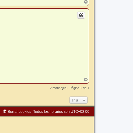
A
r
r
i
b
a
A
r
r
2 mensajes • Página
1
de
1
i
b
Ir a
a
s
Borrar cookies
Todos los horarios son
UTC+02:00