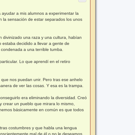
 ayudar a mis alumnos a experimentar la
 la sensación de estar separados los unos
n divinizado una raza y una cultura, habían
o estaba decidido a llevar a gente de
do condenada a una terrible tumba.
rticular. Lo que aprendí en el retiro
que nos puedan unir. Pero tras ese anhelo
nera de ver las cosas. Y esa es la trampa.
onseguirlo era eliminando la diversidad. Creó
 y crear un pueblo que mirara lo mismo,
 tenemos básicamente en común es que todos
otras costumbres y que habla una lengua
nscientemente mal de él o no le deseamos