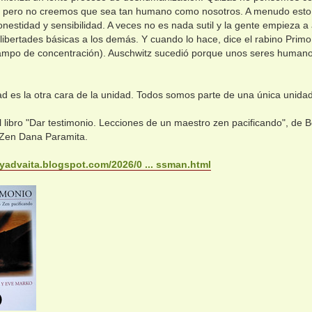
 pero no creemos que sea tan humano como nosotros. A menudo esto es
onestidad y sensibilidad. A veces no es nada sutil y la gente empieza a
libertades básicas a los demás. Y cuando lo hace, dice el rabino Primo L
 campo de concentración). Auschwitz sucedió porque unos seres human
ad es la otra cara de la unidad. Todos somos parte de una única unida
l libro "Dar testimonio. Lecciones de un maestro zen pacificando", de
 Zen Dana Paramita.
nyadvaita.blogspot.com/2026/0 ... ssman.html