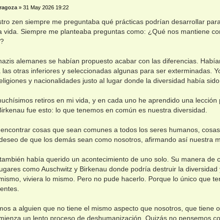
ragoza
»
31 May 2026 19:22
ro zen siempre me preguntaba qué prácticas podrían desarrollar para
la vida. Siempre me planteaba preguntas como: ¿Qué nos mantiene con
s?
s nazis alemanes se habían propuesto acabar con las diferencias. Había
 las otras inferiores y seleccionadas algunas para ser exterminadas. Y
religiones y nacionalidades justo al lugar donde la diversidad había si
chísimos retiros en mi vida, y en cada uno he aprendido una lección pa
irkenau fue esto: lo que tenemos en común es nuestra diversidad.
encontrar cosas que sean comunes a todos los seres humanos, cosas 
deseo de que los demás sean como nosotros, afirmando así nuestra ma
r también había querido un acontecimiento de uno solo. Su manera de c
lugares como Auschwitz y Birkenau donde podría destruir la diversidad
 mismo, viviera lo mismo. Pero no pude hacerlo. Porque lo único que
entes.
os a alguien que no tiene el mismo aspecto que nosotros, que tiene 
omienza un lento proceso de deshumanización. Quizás no pensemos co