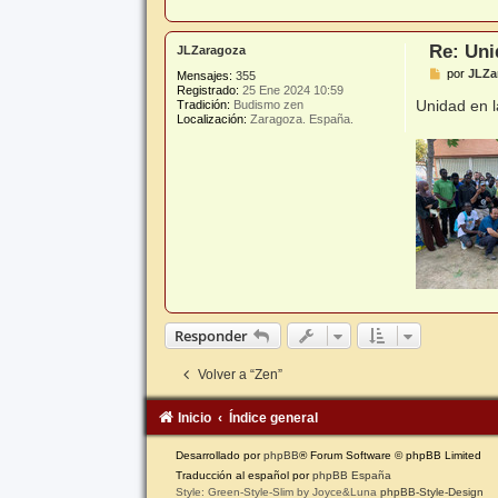
Re: Uni
JLZaragoza
M
por
JLZa
Mensajes:
355
e
Registrado:
25 Ene 2024 10:59
n
Unidad en 
Tradición:
Budismo zen
s
Localización:
Zaragoza. España.
a
j
e
Responder
Volver a “Zen”
Inicio
Índice general
Desarrollado por
phpBB
® Forum Software © phpBB Limited
Traducción al español por
phpBB España
Style: Green-Style-Slim by Joyce&Luna
phpBB-Style-Design