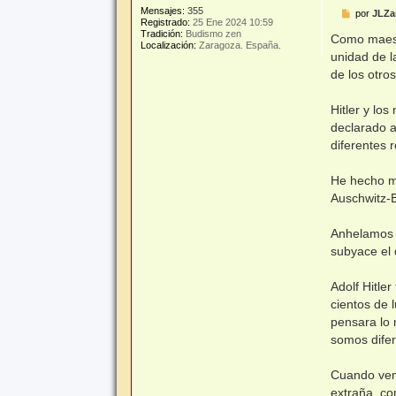
Mensajes:
355
M
por
JLZa
Registrado:
25 Ene 2024 10:59
e
Tradición:
Budismo zen
n
Como maest
Localización:
Zaragoza. España.
s
unidad de 
a
j
de los otro
e
Hitler y lo
declarado a
diferentes 
He hecho mu
Auschwitz-B
Anhelamos 
subyace el 
Adolf Hitle
cientos de 
pensara lo
somos difer
Cuando vem
extraña, c