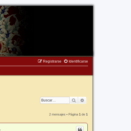
Registrarse
Identificarse
Buscar
Búsqueda avanzada
2 mensajes • Página
1
de
1
.