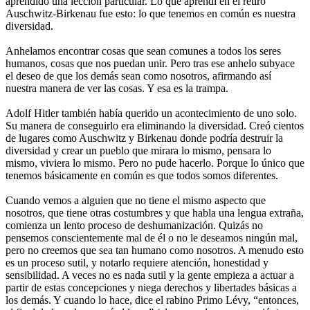
aprendido una lección particular. Lo que aprendí en el retiro
Auschwitz-Birkenau fue esto: lo que tenemos en común es nuestra
diversidad.
Anhelamos encontrar cosas que sean comunes a todos los seres
humanos, cosas que nos puedan unir. Pero tras ese anhelo subyace
el deseo de que los demás sean como nosotros, afirmando así
nuestra manera de ver las cosas. Y esa es la trampa.
Adolf Hitler también había querido un acontecimiento de uno solo.
Su manera de conseguirlo era eliminando la diversidad. Creó cientos
de lugares como Auschwitz y Birkenau donde podría destruir la
diversidad y crear un pueblo que mirara lo mismo, pensara lo
mismo, viviera lo mismo. Pero no pude hacerlo. Porque lo único que
tenemos básicamente en común es que todos somos diferentes.
Cuando vemos a alguien que no tiene el mismo aspecto que
nosotros, que tiene otras costumbres y que habla una lengua extraña,
comienza un lento proceso de deshumanización. Quizás no
pensemos conscientemente mal de él o no le deseamos ningún mal,
pero no creemos que sea tan humano como nosotros. A menudo esto
es un proceso sutil, y notarlo requiere atención, honestidad y
sensibilidad. A veces no es nada sutil y la gente empieza a actuar a
partir de estas concepciones y niega derechos y libertades básicas a
los demás. Y cuando lo hace, dice el rabino Primo Lévy, “entonces,