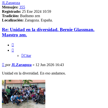
JLZaragoza
Mensajes:
355
Registrado:
25 Ene 2024 10:59
Tradición:
Budismo zen
Localización:
Zaragoza. España.
Re: Unidad en la diversidad. Bernie Glassman.
Maestro zen.
Citar
Citar
Mensaje
por
JLZaragoza
»
12 Jun 2026 16:43
Unidad en la diversidad. En eso andamos.