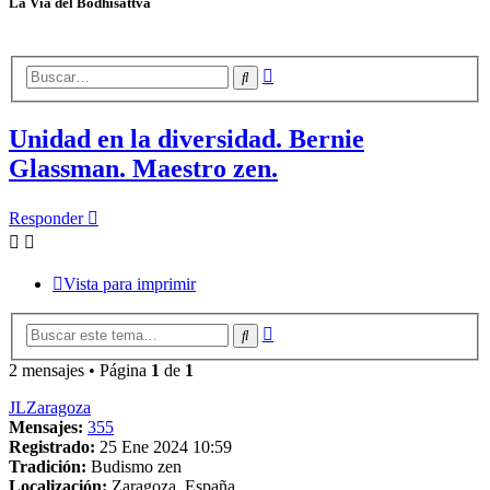
La Vía del Bodhisattva
Búsqueda
Buscar
avanzada
Unidad en la diversidad. Bernie
Glassman. Maestro zen.
Responder
Vista para imprimir
Búsqueda
Buscar
avanzada
2 mensajes • Página
1
de
1
JLZaragoza
Mensajes:
355
Registrado:
25 Ene 2024 10:59
Tradición:
Budismo zen
Localización:
Zaragoza. España.