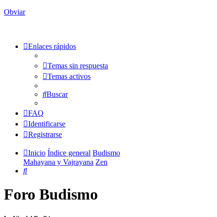
Obviar
Enlaces rápidos
Temas sin respuesta
Temas activos
Buscar
FAQ
Identificarse
Registrarse
Inicio
Índice general
Budismo
Mahayana y Vajrayana
Zen
Buscar
Foro Budismo