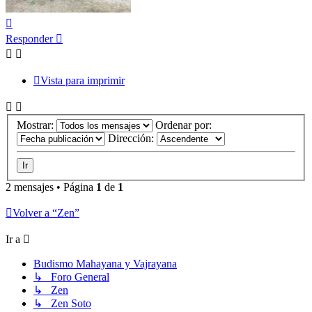
Arriba
Responder
Vista para imprimir
Mostrar:
Ordenar por:
Dirección:
2 mensajes • Página
1
de
1
Volver a “Zen”
Ir a
Budismo Mahayana y Vajrayana
↳ Foro General
↳ Zen
↳ Zen Soto