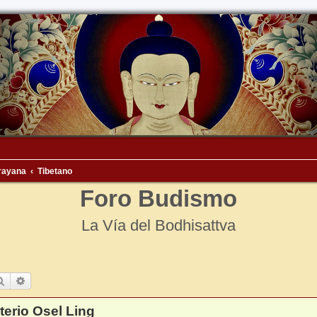
rayana
Tibetano
Foro Budismo
La Vía del Bodhisattva
Buscar
Búsqueda avanzada
erio Osel Ling