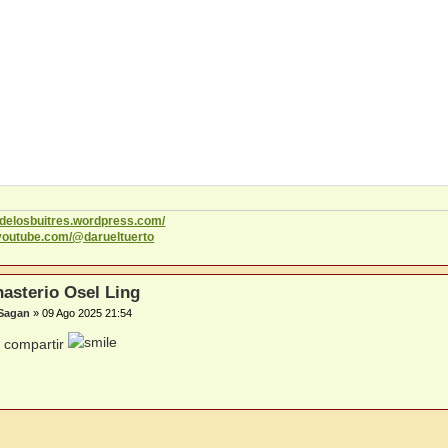
codelosbuitres.wordpress.com/
.youtube.com/@darueltuerto
asterio Osel Ling
 Sagan
»
09 Ago 2025 21:54
r compartir