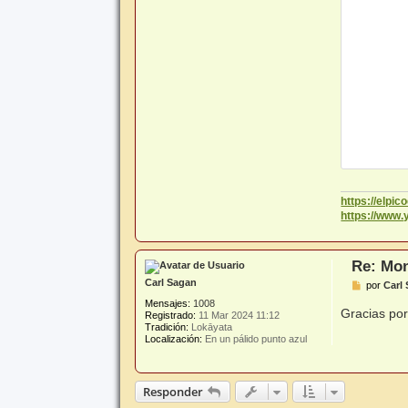
https://elpi
https://www
Re: Mon
Carl Sagan
M
por
Carl
e
Mensajes:
1008
n
Gracias po
Registrado:
11 Mar 2024 11:12
s
Tradición:
Lokāyata
a
Localización:
En un pálido punto azul
j
e
Responder