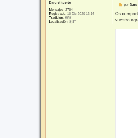
Daru el tuerto
M
por
Daru 
e
Mensajes:
2704
n
Os comparto
Registrado:
10 Dic 2020 13:16
s
Tradición:
猫猫
vuestro agr
a
Localización:
彩虹
j
e