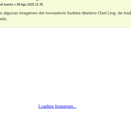
el tuerto
»
08 Ago 2025 21:35
 algunas imagenes del monasterio budista tibetano Osel Ling, de tradi
ado.