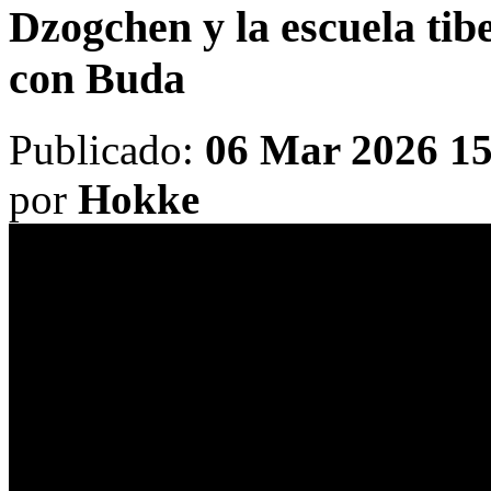
Dzogchen y la escuela ti
con Buda
Publicado:
06 Mar 2026 15
por
Hokke