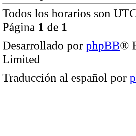
Todos los horarios son
UTC
Página
1
de
1
Desarrollado por
phpBB
® 
Limited
Traducción al español por
p