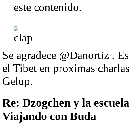
este contenido.
Se agradece
@Danortiz
. Es
el Tibet en proximas charlas
Gelup.
Re: Dzogchen y la escuel
Viajando con Buda