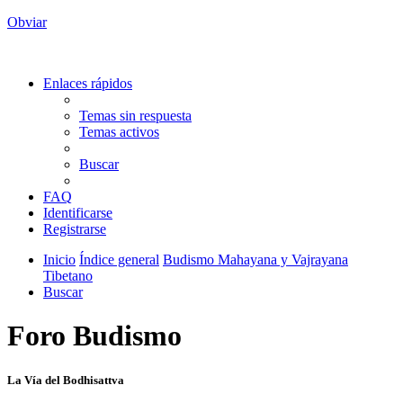
Obviar
Enlaces rápidos
Temas sin respuesta
Temas activos
Buscar
FAQ
Identificarse
Registrarse
Inicio
Índice general
Budismo Mahayana y Vajrayana
Tibetano
Buscar
Foro Budismo
La Vía del Bodhisattva