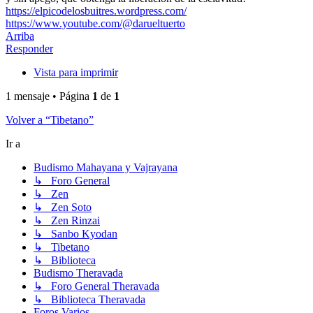
https://elpicodelosbuitres.wordpress.com/
https://www.youtube.com/@darueltuerto
Arriba
Responder
Vista para imprimir
1 mensaje • Página
1
de
1
Volver a “Tibetano”
Ir a
Budismo Mahayana y Vajrayana
↳ Foro General
↳ Zen
↳ Zen Soto
↳ Zen Rinzai
↳ Sanbo Kyodan
↳ Tibetano
↳ Biblioteca
Budismo Theravada
↳ Foro General Theravada
↳ Biblioteca Theravada
Foros Varios