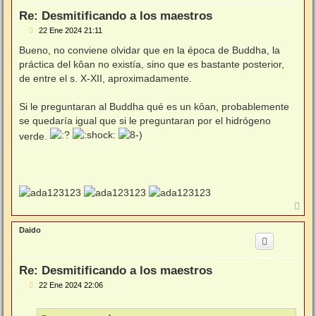
a
Re: Desmitificando a los maestros
M
22 Ene 2024 21:11
e
n
Bueno, no conviene olvidar que en la época de Buddha, la
s
práctica del kôan no existía, sino que es bastante posterior,
a
j
de entre el s. X-XII, aproximadamente.
e
Si le preguntaran al Buddha qué es un kôan, probablemente
se quedaría igual que si le preguntaran por el hidrógeno
verde.
A
r
r
Daido
i
b
a
Re: Desmitificando a los maestros
M
22 Ene 2024 22:06
e
n
s