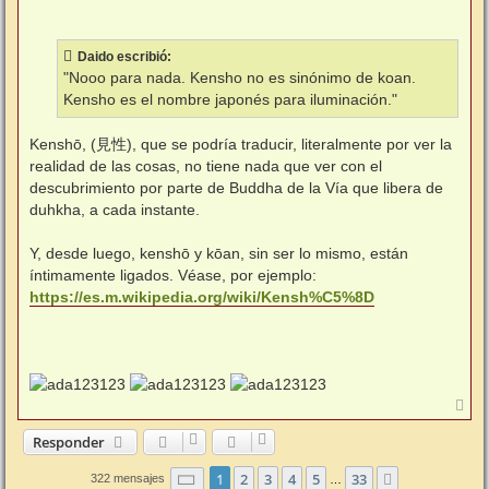
s
a
j
e
Daido escribió:
"Nooo para nada. Kensho no es sinónimo de koan.
Kensho es el nombre japonés para iluminación."
Kenshō, (見性), que se podría traducir, literalmente por ver la
realidad de las cosas, no tiene nada que ver con el
descubrimiento por parte de Buddha de la Vía que libera de
duhkha, a cada instante.
Y, desde luego, kenshō y kōan, sin ser lo mismo, están
íntimamente ligados. Véase, por ejemplo:
https://es.m.wikipedia.org/wiki/Kensh%C5%8D
A
r
r
Responder
i
b
Página
1
de
33
1
2
3
4
5
33
Siguiente
322 mensajes
…
a