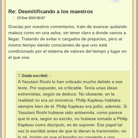
b
a
Re: Desmitificando a los maestros
M
23 Ene 2024 00:07
e
n
Gracias por vuestros comentarios, trato de avanzar quitando
s
maleza como en una selva, sin tener claro a donde vamos a
a
j
llegar. Tratando de evitar ir cargados de prejuicios, pero al
e
mismo tiempo siendo conscientes de que uno está
condicionado por el sistema de valores del tiempo y lugar en
el que vive.
Daido
escribió:
↑
A Yasutaní Roshi lo han criticado mucho debido a ese
texto. Por supuesto, es críticable. Tenía unas ideas
extremistas, según se deduce. No obstante, en la
realidad no era un monstruo. Philip Kapleau hablaba
siempre bien de él. Philip Kapleau era judío, además. Si
Yasutaní Roshi hubiese sido antisemita, como parece
que lo era, según su escrito, no hubiese tomado a Philip
Kapleau como discípulo, es de suponer. Ese papel tal
vez lo escribió antes de que le dieran la transmisión, no
lo sé. Insisto en que el kensho no convierte a una