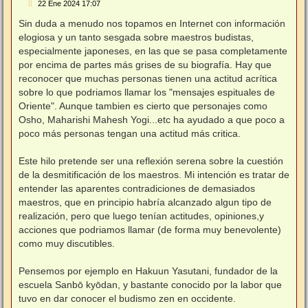
M
22 Ene 2024 17:07
e
n
Sin duda a menudo nos topamos en Internet con información
s
elogiosa y un tanto sesgada sobre maestros budistas,
a
j
especialmente japoneses, en las que se pasa completamente
e
por encima de partes más grises de su biografía. Hay que
reconocer que muchas personas tienen una actitud acrítica
sobre lo que podriamos llamar los "mensajes espituales de
Oriente". Aunque tambien es cierto que personajes como
Osho, Maharishi Mahesh Yogi...etc ha ayudado a que poco a
poco más personas tengan una actitud más critica.
Este hilo pretende ser una reflexión serena sobre la cuestión
de la desmitificación de los maestros. Mi intención es tratar de
entender las aparentes contradiciones de demasiados
maestros, que en principio habría alcanzado algun tipo de
realización, pero que luego tenían actitudes, opiniones,y
acciones que podriamos llamar (de forma muy benevolente)
como muy discutibles.
Pensemos por ejemplo en Hakuun Yasutani, fundador de la
escuela Sanbō kyōdan, y bastante conocido por la labor que
tuvo en dar conocer el budismo zen en occidente.