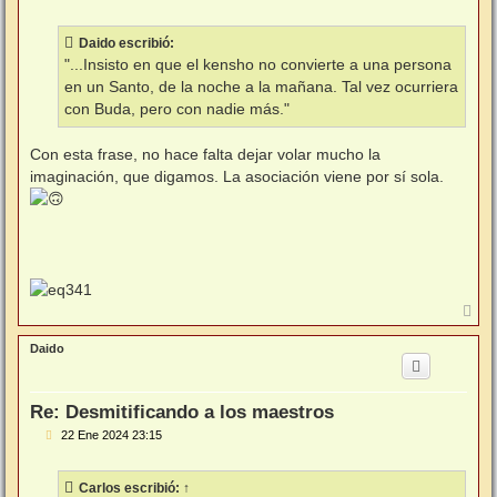
a
j
e
Daido escribió:
"...Insisto en que el kensho no convierte a una persona
en un Santo, de la noche a la mañana. Tal vez ocurriera
con Buda, pero con nadie más."
Con esta frase, no hace falta dejar volar mucho la
imaginación, que digamos. La asociación viene por sí sola.
A
r
r
Daido
i
b
a
Re: Desmitificando a los maestros
M
22 Ene 2024 23:15
e
n
s
Carlos
escribió:
↑
a