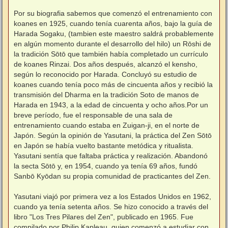
Por su biografia sabemos que comenzó el entrenamiento con
koanes en 1925, cuando tenía cuarenta años, bajo la guía de
Harada Sogaku, (tambien este maestro saldrá probablemente
en algún momento durante el desarrollo del hilo) un Rōshi de
la tradición Sōtō que también había completado un currículo
de koanes Rinzai. Dos años después, alcanzó el kensho,
según lo reconocido por Harada. Concluyó su estudio de
koanes cuando tenía poco más de cincuenta años y recibió la
transmisión del Dharma en la tradición Soto de manos de
Harada en 1943, a la edad de cincuenta y ocho años.Por un
breve período, fue el responsable de una sala de
entrenamiento cuando estaba en Zuigan-ji, en el norte de
Japón. Según la opinión de Yasutani, la práctica del Zen Sōtō
en Japón se había vuelto bastante metódica y ritualista.
Yasutani sentía que faltaba práctica y realización. Abandonó
la secta Sōtō y, en 1954, cuando ya tenía 69 años, fundó
Sanbō Kyōdan su propia comunidad de practicantes del Zen.
Yasutani viajó por primera vez a los Estados Unidos en 1962,
cuando ya tenía setenta años. Se hizo conocido a través del
libro "Los Tres Pilares del Zen", publicado en 1965. Fue
compilado por Philip Kapleau, quien comenzó a estudiar con