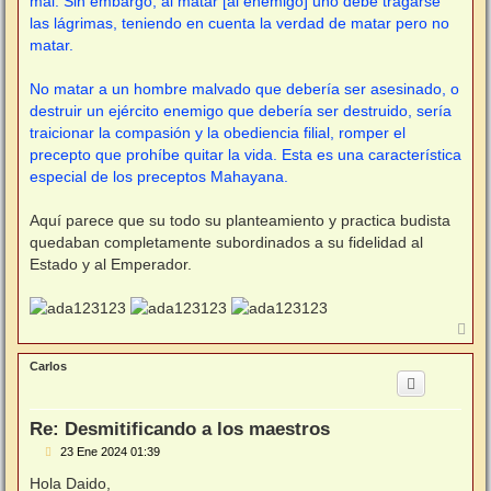
mal. Sin embargo, al matar [al enemigo] uno debe tragarse
las lágrimas, teniendo en cuenta la verdad de matar pero no
matar.
No matar a un hombre malvado que debería ser asesinado, o
destruir un ejército enemigo que debería ser destruido, sería
traicionar la compasión y la obediencia filial, romper el
precepto que prohíbe quitar la vida. Esta es una característica
especial de los preceptos Mahayana.
Aquí parece que su todo su planteamiento y practica budista
quedaban completamente subordinados a su fidelidad al
Estado y al Emperador.
A
r
r
Carlos
i
b
a
Re: Desmitificando a los maestros
M
23 Ene 2024 01:39
e
n
Hola Daido,