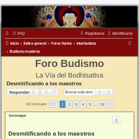
FAQ
Registrarse
Identificarse
B
Inicio
Índice general
Foros Varios
Interbudista
u
Budismo moderno
s
Foro Budismo
c
La Vía del Bodhisattva
a
Desmitificando a los maestros
r
Buscar
Búsqueda ava
Responder
Página
1
de
33
1
2
3
4
5
33
Siguiente
322 mensajes
…
Junonagar
Desmitificando a los maestros