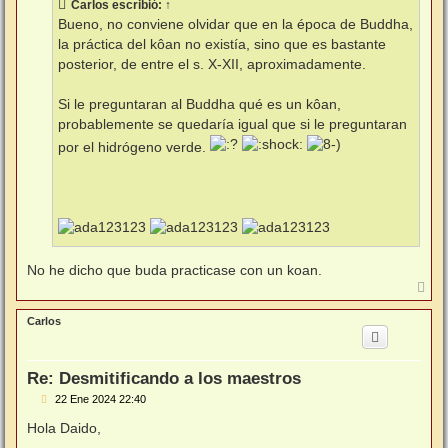
Carlos
escribió:
↑
a
j
Bueno, no conviene olvidar que en la época de Buddha,
e
la práctica del kôan no existía, sino que es bastante
posterior, de entre el s. X-XII, aproximadamente.
Si le preguntaran al Buddha qué es un kôan,
probablemente se quedaría igual que si le preguntaran
por el hidrógeno verde.
No he dicho que buda practicase con un koan.
A
r
r
Carlos
i
b
a
Re: Desmitificando a los maestros
M
22 Ene 2024 22:40
e
n
Hola Daido,
s