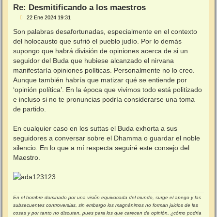
Re: Desmitificando a los maestros
M
22 Ene 2024 19:31
e
n
Son palabras desafortunadas, especialmente en el contexto
s
del holocausto que sufrió el pueblo judío. Por lo demás
a
j
supongo que habrá división de opiniones acerca de si un
e
seguidor del Buda que hubiese alcanzado el nirvana
manifestaría opiniones políticas. Personalmente no lo creo.
Aunque también habría que matizar qué se entiende por
‘opinión política’. En la época que vivimos todo está politizado
e incluso si no te pronuncias podría considerarse una toma
de partido.
En cualquier caso en los suttas el Buda exhorta a sus
seguidores a conversar sobre el Dhamma o guardar el noble
silencio. En lo que a mí respecta seguiré este consejo del
Maestro.
En el hombre dominado por una visión equivocada del mundo, surge el apego y las
subsecuentes controversias, sin embargo los magnánimos no forman juicios de las
cosas y por tanto no discuten, pues para los que carecen de opinión, ¿cómo podría