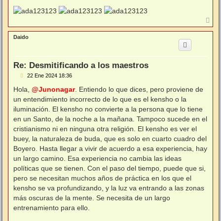
A
r
r
Daido
i
b
a
Re: Desmitificando a los maestros
M
22 Ene 2024 18:36
e
n
Hola,
@Junonagar
. Entiendo lo que dices, pero proviene de
s
un entendimiento incorrecto de lo que es el kensho o la
a
j
iluminación. El kensho no convierte a la persona que lo tiene
e
en un Santo, de la noche a la mañana. Tampoco sucede en el
cristianismo ni en ninguna otra religión. El kensho es ver el
buey, la naturaleza de buda, que es solo en cuarto cuadro del
Boyero. Hasta llegar a vivir de acuerdo a esa experiencia, hay
un largo camino. Esa experiencia no cambia las ideas
políticas que se tienen. Con el paso del tiempo, puede que si,
pero se necesitan muchos años de práctica en los que el
kensho se va profundizando, y la luz va entrando a las zonas
más oscuras de la mente. Se necesita de un largo
entrenamiento para ello.