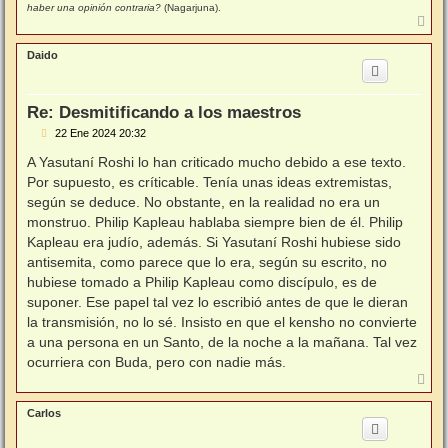
haber una opinión contraria?
(Nagarjuna).
A
r
r
Daido
i
b
a
Re: Desmitificando a los maestros
M
22 Ene 2024 20:32
e
n
A Yasutaní Roshi lo han criticado mucho debido a ese texto.
s
Por supuesto, es críticable. Tenía unas ideas extremistas,
a
j
según se deduce. No obstante, en la realidad no era un
e
monstruo. Philip Kapleau hablaba siempre bien de él. Philip
Kapleau era judío, además. Si Yasutaní Roshi hubiese sido
antisemita, como parece que lo era, según su escrito, no
hubiese tomado a Philip Kapleau como discípulo, es de
suponer. Ese papel tal vez lo escribió antes de que le dieran
la transmisión, no lo sé. Insisto en que el kensho no convierte
a una persona en un Santo, de la noche a la mañana. Tal vez
ocurriera con Buda, pero con nadie más.
A
r
r
Carlos
i
b