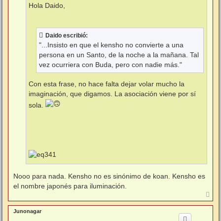
j
Hola Daido,
e
Daido escribió:
"...Insisto en que el kensho no convierte a una
persona en un Santo, de la noche a la mañana. Tal
vez ocurriera con Buda, pero con nadie más."
Con esta frase, no hace falta dejar volar mucho la
imaginación, que digamos. La asociación viene por sí
sola.
Nooo para nada. Kensho no es sinónimo de koan. Kensho es
el nombre japonés para iluminación.
A
r
r
Junonagar
i