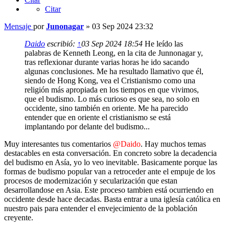
Citar
Mensaje
por
Junonagar
»
03 Sep 2024 23:32
Daido
escribió:
↑
03 Sep 2024 18:54
He leído las
palabras de Kenneth Leong, en la cita de Junnonagar y,
tras reflexionar durante varias horas he ido sacando
algunas conclusiones. Me ha resultado llamativo que él,
siendo de Hong Kong, vea el Cristianismo como una
religión más apropiada en los tiempos en que vivimos,
que el budismo. Lo más curioso es que sea, no solo en
occidente, sino también en oriente. Me ha parecido
entender que en oriente el cristianismo se está
implantando por delante del budismo...
Muy interesantes tus comentarios
@Daido
. Hay muchos temas
destacables en esta conversación. En concreto sobre la decadencia
del budismo en Asía, yo lo veo inevitable. Basicamente porque las
formas de budismo popular van a retroceder ante el empuje de los
procesos de modernización y secularización que estan
desarrollandose en Asia. Este proceso tambien está ocurriendo en
occidente desde hace decadas. Basta entrar a una iglesía católica en
nuestro pais para entender el envejecimiento de la población
creyente.