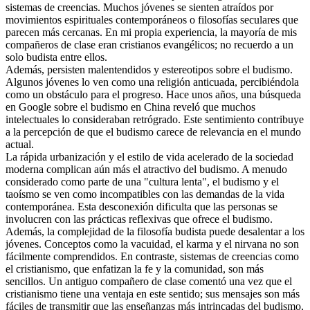
sistemas de creencias. Muchos jóvenes se sienten atraídos por
movimientos espirituales contemporáneos o filosofías seculares que
parecen más cercanas. En mi propia experiencia, la mayoría de mis
compañeros de clase eran cristianos evangélicos; no recuerdo a un
solo budista entre ellos.
Además, persisten malentendidos y estereotipos sobre el budismo.
Algunos jóvenes lo ven como una religión anticuada, percibiéndola
como un obstáculo para el progreso. Hace unos años, una búsqueda
en Google sobre el budismo en China reveló que muchos
intelectuales lo consideraban retrógrado. Este sentimiento contribuye
a la percepción de que el budismo carece de relevancia en el mundo
actual.
La rápida urbanización y el estilo de vida acelerado de la sociedad
moderna complican aún más el atractivo del budismo. A menudo
considerado como parte de una "cultura lenta", el budismo y el
taoísmo se ven como incompatibles con las demandas de la vida
contemporánea. Esta desconexión dificulta que las personas se
involucren con las prácticas reflexivas que ofrece el budismo.
Además, la complejidad de la filosofía budista puede desalentar a los
jóvenes. Conceptos como la vacuidad, el karma y el nirvana no son
fácilmente comprendidos. En contraste, sistemas de creencias como
el cristianismo, que enfatizan la fe y la comunidad, son más
sencillos. Un antiguo compañero de clase comentó una vez que el
cristianismo tiene una ventaja en este sentido; sus mensajes son más
fáciles de transmitir que las enseñanzas más intrincadas del budismo,