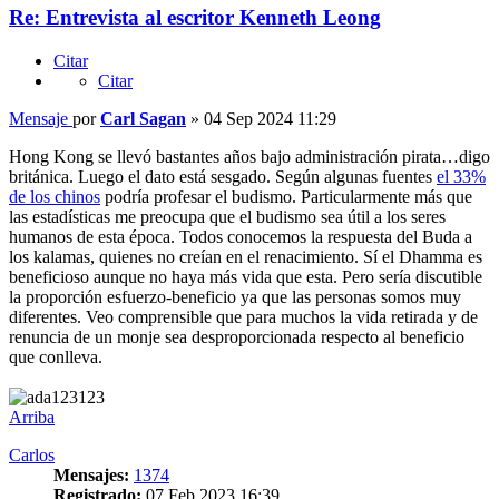
Re: Entrevista al escritor Kenneth Leong
Citar
Citar
Mensaje
por
Carl Sagan
»
04 Sep 2024 11:29
Hong Kong se llevó bastantes años bajo administración pirata…digo
británica. Luego el dato está sesgado. Según algunas fuentes
el 33%
de los chinos
podría profesar el budismo. Particularmente más que
las estadísticas me preocupa que el budismo sea útil a los seres
humanos de esta época. Todos conocemos la respuesta del Buda a
los kalamas, quienes no creían en el renacimiento. Sí el Dhamma es
beneficioso aunque no haya más vida que esta. Pero sería discutible
la proporción esfuerzo-beneficio ya que las personas somos muy
diferentes. Veo comprensible que para muchos la vida retirada y de
renuncia de un monje sea desproporcionada respecto al beneficio
que conlleva.
Arriba
Carlos
Mensajes:
1374
Registrado:
07 Feb 2023 16:39