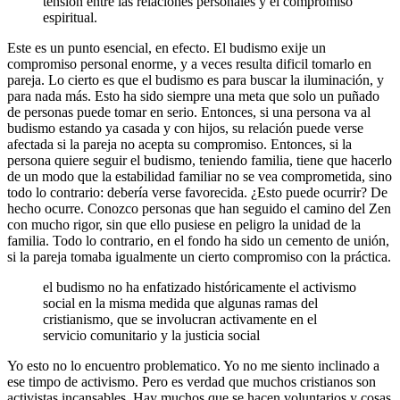
tensión entre las relaciones personales y el compromiso
espiritual.
Este es un punto esencial, en efecto. El budismo exije un
compromiso personal enorme, y a veces resulta dificil tomarlo en
pareja. Lo cierto es que el budismo es para buscar la iluminación, y
para nada más. Esto ha sido siempre una meta que solo un puñado
de personas puede tomar en serio. Entonces, si una persona va al
budismo estando ya casada y con hijos, su relación puede verse
afectada si la pareja no acepta su compromiso. Entonces, si la
persona quiere seguir el budismo, teniendo familia, tiene que hacerlo
de un modo que la estabilidad familiar no se vea comprometida, sino
todo lo contrario: debería verse favorecida. ¿Esto puede ocurrir? De
hecho ocurre. Conozco personas que han seguido el camino del Zen
con mucho rigor, sin que ello pusiese en peligro la unidad de la
familia. Todo lo contrario, en el fondo ha sido un cemento de unión,
si la pareja tomaba igualmente un cierto compromiso con la práctica.
el budismo no ha enfatizado históricamente el activismo
social en la misma medida que algunas ramas del
cristianismo, que se involucran activamente en el
servicio comunitario y la justicia social
Yo esto no lo encuentro problematico. Yo no me siento inclinado a
ese timpo de activismo. Pero es verdad que muchos cristianos son
activistas incansables. Hay muchos que se hacen voluntarios y cosas