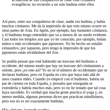
evangélicos; no recuerdo a un solo budista entre ellos
Así pues, entre sus compañeros de clase, nadie era budista, y había
muchos cristianos. Me da la impresión de que esto mismo ocurre en
otras partes de Asia. En Japón, por ejemplo, hay bastantes cristianos,
y el budismo tengo entendido que va a menos de un modo evidente.
Casi todos los templos zen que yo he conocido, por ejemplo, tenían
tantos o más occidentales que japoneses. No he hecho un estudio
exhaustivo, por supuesto, pero tengo la impresión de que los
japoneses están olvidándose del Zen.
Se podría pensar que está habiendo un trasvase del budismo a
occidente, del mismo modo que hay un trasvase del cristianismo a
oriente, pero ¿es esto así? Yo no sé el número de occidentales que se
declaran budistas, pero en España no creo que haya más allá de
unos cuantos miles. Cuando yo empecé con el budismo, habria un
par de cientos en toda España, y pensaba que enseguida se
extendería y habría muchos más, pero yo no he notado que tal cosa
haya sucedido. Es verdad que mucha gente practica el yoga y, en
menor medida, algunas personas dicen que practican mindfulness,
pero eso no es ser exactamente budistas.
Más adelante, kenneth escribe: