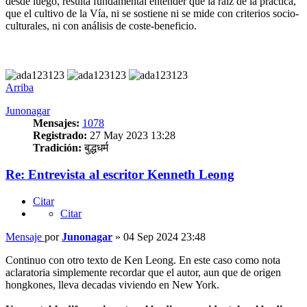
desde luego, resulta fundamental entender que la raíz de la práctica,
que el cultivo de la Vía, ni se sostiene ni se mide con criterios socio-
culturales, ni con análisis de coste-beneficio.
Arriba
Junonagar
Mensajes:
1078
Registrado:
27 May 2023 13:28
Tradición:
बुद्धधर्म
Re: Entrevista al escritor Kenneth Leong
Citar
Citar
Mensaje
por
Junonagar
»
04 Sep 2024 23:48
Continuo con otro texto de Ken Leong. En este caso como nota
aclaratoria simplemente recordar que el autor, aun que de origen
hongkones, lleva decadas viviendo en New York.