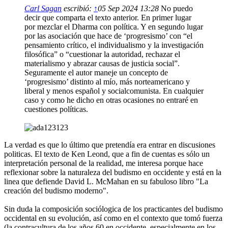
Carl Sagan
escribió:
↑
05 Sep 2024 13:28
No puedo
decir que comparta el texto anterior. En primer lugar
por mezclar el Dharma con política. Y en segundo lugar
por las asociación que hace de ‘progresismo’ con “el
pensamiento crítico, el individualismo y la investigación
filosófica” o “cuestionar la autoridad, rechazar el
materialismo y abrazar causas de justicia social”.
Seguramente el autor maneje un concepto de
‘progresismo’ distinto al mío, más norteamericano y
liberal y menos español y socialcomunista. En cualquier
caso y como he dicho en otras ocasiones no entraré en
cuestiones políticas.
La verdad es que lo último que pretendía era entrar en discusiones
politicas. El texto de Ken Leond, que a fin de cuentas es sólo un
interpretación personal de la realidad, me interesa porque hace
reflexionar sobre la naturaleza del budismo en occidente y está en la
linea que defiende David L. McMahan en su fabuloso libro "La
creación del budismo moderno".
Sin duda la composición sociólogica de los practicantes del budismo
occidental en su evolución, así como en el contexto que tomó fuerza
(la contracultura de los años 60 en occidente, especialmente en los