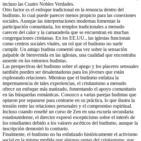
incluso las Cuatro Nobles Verdades.
Otro factor es el enfoque tradicional en la renuncia dentro del
budismo, lo cual puede parecer menos propicio para las conexiones
sociales. Aunque las interpretaciones modernas fomentan la
participación comunitaria, los templos tradicionales a menudo
carecen del calor y la camaradería que se encuentran en muchas
congregaciones cristianas. En los EE.UU., las iglesias funcionan
como centros sociales vitales, un rol que el budismo no suele
cumplir. Un amigo budista comentó una vez sobre la sensación
palpable de bienvenida en las iglesias, una cualidad que encontraba
ausente en los entornos budistas.
Las perspectivas del budismo sobre el apego y los placeres sensuales
también pueden ser desalentadoras para los jóvenes que están
explorando relaciones. Mientras que el budismo enfatiza la
impermanencia de tales experiencias, el cristianismo a menudo
ofrece un enfoque más matizado, fomentando el apoyo comunitario
en las búsquedas románticas. Conozco a varias parejas budistas que
optaron por separarse para centrarse en su práctica, lo que ilustra la
tensión entre las relaciones personales y el compromiso espiritual.
Incluso cuando enseñé un curso de Zen en una escuela secundaria
estadounidense, el director expresó escepticismo sobre el interés de
los estudiantes debido a los valores ascéticos del budismo, aunque la
inscripción demostró lo contrario.
Finalmente, el budismo no ha enfatizado históricamente el activismo
social en la misma medida que algunas ramas del cristianismo, que