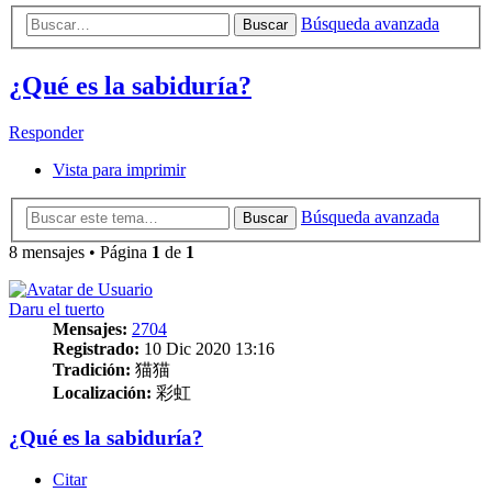
Búsqueda avanzada
Buscar
¿Qué es la sabiduría?
Responder
Vista para imprimir
Búsqueda avanzada
Buscar
8 mensajes • Página
1
de
1
Daru el tuerto
Mensajes:
2704
Registrado:
10 Dic 2020 13:16
Tradición:
猫猫
Localización:
彩虹
¿Qué es la sabiduría?
Citar