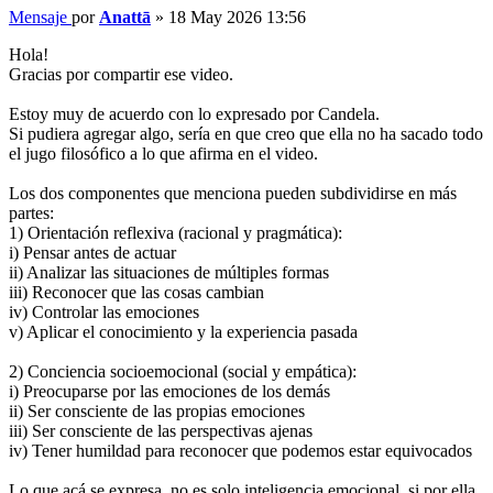
Mensaje
por
Anattā
»
18 May 2026 13:56
Hola!
Gracias por compartir ese video.
Estoy muy de acuerdo con lo expresado por Candela.
Si pudiera agregar algo, sería en que creo que ella no ha sacado todo
el jugo filosófico a lo que afirma en el video.
Los dos componentes que menciona pueden subdividirse en más
partes:
1) Orientación reflexiva (racional y pragmática):
i) Pensar antes de actuar
ii) Analizar las situaciones de múltiples formas
iii) Reconocer que las cosas cambian
iv) Controlar las emociones
v) Aplicar el conocimiento y la experiencia pasada
2) Conciencia socioemocional (social y empática):
i) Preocuparse por las emociones de los demás
ii) Ser consciente de las propias emociones
iii) Ser consciente de las perspectivas ajenas
iv) Tener humildad para reconocer que podemos estar equivocados
Lo que acá se expresa, no es solo inteligencia emocional, si por ella