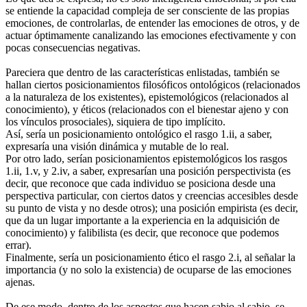
se entiende la capacidad compleja de ser consciente de las propias
emociones, de controlarlas, de entender las emociones de otros, y de
actuar óptimamente canalizando las emociones efectivamente y con
pocas consecuencias negativas.
Pareciera que dentro de las características enlistadas, también se
hallan ciertos posicionamientos filosóficos ontológicos (relacionados
a la naturaleza de los existentes), epistemológicos (relacionados al
conocimiento), y éticos (relacionados con el bienestar ajeno y con
los vínculos prosociales), siquiera de tipo implícito.
Así, sería un posicionamiento ontológico el rasgo 1.ii, a saber,
expresaría una visión dinámica y mutable de lo real.
Por otro lado, serían posicionamientos epistemológicos los rasgos
1.ii, 1.v, y 2.iv, a saber, expresarían una posición perspectivista (es
decir, que reconoce que cada individuo se posiciona desde una
perspectiva particular, con ciertos datos y creencias accesibles desde
su punto de vista y no desde otros); una posición empirista (es decir,
que da un lugar importante a la experiencia en la adquisición de
conocimiento) y falibilista (es decir, que reconoce que podemos
errar).
Finalmente, sería un posicionamiento ético el rasgo 2.i, al señalar la
importancia (y no solo la existencia) de ocuparse de las emociones
ajenas.
De ese modo, dentro de los aspectos que hacen sabio al sabio, se