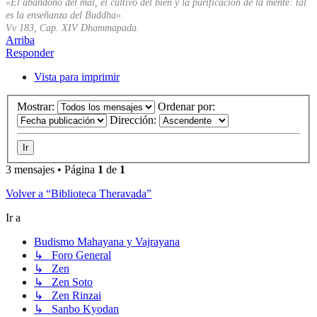
«El abandono del mal, el cultivo del bien y la purificación de la mente: tal
es la enseñanza del Buddha».
Vv 183, Cap. XIV Dhammapada.
Arriba
Responder
Vista para imprimir
Mostrar:
Ordenar por:
Dirección:
3 mensajes • Página
1
de
1
Volver a “Biblioteca Theravada”
Ir a
Budismo Mahayana y Vajrayana
↳ Foro General
↳ Zen
↳ Zen Soto
↳ Zen Rinzai
↳ Sanbo Kyodan