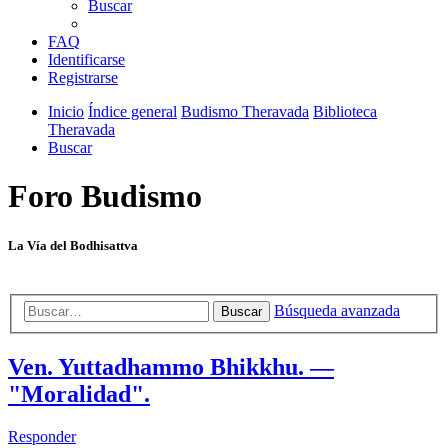
Buscar
FAQ
Identificarse
Registrarse
Inicio
Índice general
Budismo Theravada
Biblioteca
Theravada
Buscar
Foro Budismo
La Vía del Bodhisattva
Búsqueda avanzada
Buscar
Ven. Yuttadhammo Bhikkhu. —
"Moralidad".
Responder