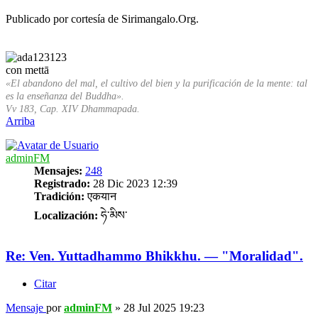
Publicado por cortesía de Sirimangalo.Org.
con mettā
«El abandono del mal, el cultivo del bien y la purificación de la mente: tal
es la enseñanza del Buddha».
Vv 183, Cap. XIV Dhammapada.
Arriba
adminFM
Mensajes:
248
Registrado:
28 Dic 2023 12:39
Tradición:
एकयान
Localización:
ཧེ་མིས་
Re: Ven. Yuttadhammo Bhikkhu. — "Moralidad".
Citar
Mensaje
por
adminFM
»
28 Jul 2025 19:23