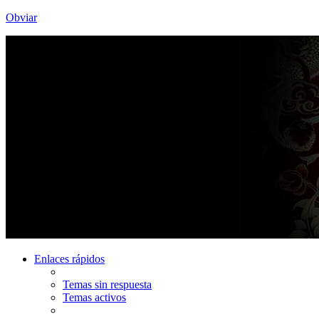
Obviar
Enlaces rápidos
Temas sin respuesta
Temas activos