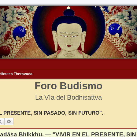
blioteca Theravada
Foro Budismo
La Vía del Bodhisattva
EL PRESENTE, SIN PASADO, SIN FUTURO".
Buscar
Búsqueda avanzada
adāsa Bhikkhu. — "VIVIR EN EL PRESENTE, SI