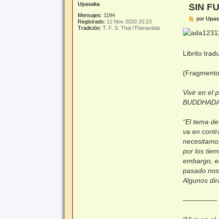
Upasaka
SIN F
Mensajes:
1194
M
por
Upas
Registrado:
12 Nov 2020 20:23
e
Tradición:
T. F. S. Thai /Theravāda
n
s
a
j
Librito tra
e
(Fragmento 
Vivir en el 
BUDDHADA
“El tema de
va en contr
necesitamos
por los tie
embargo, el
pasado nos 
Algunos dir
—————