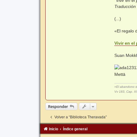
"Vivir en e
Traducción 
(...)
«El regalo
Vivir en el
Suan Mokkh
Mettā
«El abandono del
Vv 183, Cap. 
Responder
Volver a “Biblioteca Theravada”
Inicio
Índice general