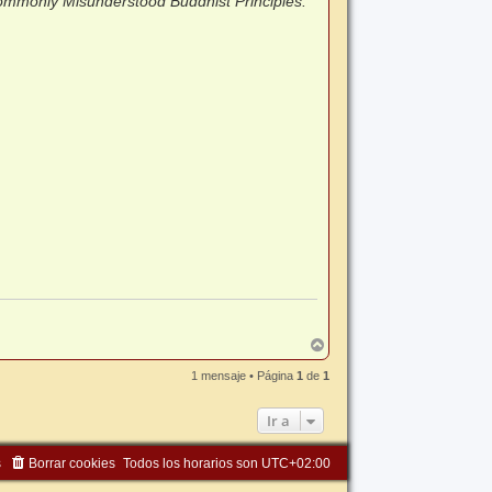
 Commonly Misunderstood Buddhist Principles.
A
r
r
1 mensaje • Página
1
de
1
i
b
Ir a
a
s
Borrar cookies
Todos los horarios son
UTC+02:00