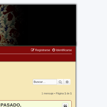
Registrarse
Identificarse
Buscar
Búsqueda avanzada
1 mensaje • Página
1
de
1
N PASADO,