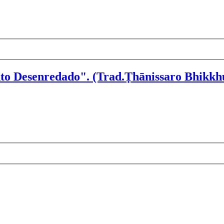
o Desenredado". (Trad.Ṭhānissaro Bhikkh