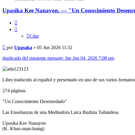
Upasika Kee Nanayon. — "Un Conocimiento Desenre
Citar
Citar
Mensaje
por
Upasaka
»
05 Jun 2026 11:32
duplicado del siguiente mensaje: Jue Jun 04, 2026 7:08 pm
Libro traducido al español y presentado en uno de sus varios formatos 
274 páginas.
"Un Conocimiento Desenredado"
Las Enseñanzas de una Meditadora Laica Budista Tailandesa
Upasika Kee Nanayon
(K. Khao-suan-luang)