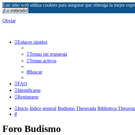
Este sitio web utiliza cookies para asegurar que obtenga la mejor expe
¡Lo entiendo!
Obviar
Enlaces rápidos
Temas sin respuesta
Temas activos
Buscar
FAQ
Identificarse
Registrarse
Inicio
Índice general
Budismo Theravada
Biblioteca Therava
Buscar
Foro Budismo