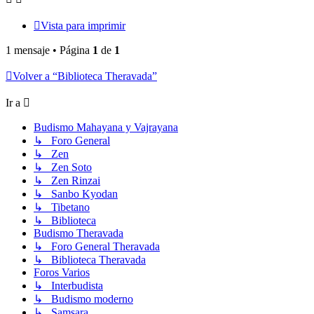
Vista para imprimir
1 mensaje • Página
1
de
1
Volver a “Biblioteca Theravada”
Ir a
Budismo Mahayana y Vajrayana
↳ Foro General
↳ Zen
↳ Zen Soto
↳ Zen Rinzai
↳ Sanbo Kyodan
↳ Tibetano
↳ Biblioteca
Budismo Theravada
↳ Foro General Theravada
↳ Biblioteca Theravada
Foros Varios
↳ Interbudista
↳ Budismo moderno
↳ Samsara