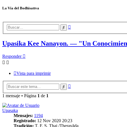
La Vía del Bodhisattva
Búsqueda
Buscar
avanzada
Upasika Kee Nanayon. — "Un Conocimient
Responder
Vista para imprimir
Búsqueda
Buscar
avanzada
1 mensaje • Página
1
de
1
Upasaka
Mensajes:
1194
Registrado:
12 Nov 2020 20:23
Tradición:
T. F. S. Thai /Theravāda