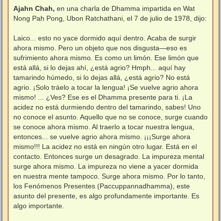
e
n
Ajahn Chah,
en una charla de Dhamma impartida en Wat
s
Nong Pah Pong, Ubon Ratchathani, el 7 de julio de 1978, dijo:
a
j
e
Laico... esto no yace dormido aquí dentro. Acaba de surgir
ahora mismo. Pero un objeto que nos disgusta—eso es
sufrimiento ahora mismo. Es como un limón. Ese limón que
está allá, si lo dejas ahí, ¿está agrio? Hmph... aquí hay
tamarindo húmedo, si lo dejas allá, ¿está agrio? No está
agrio. ¡Solo tráelo a tocar la lengua! ¡Se vuelve agrio ahora
mismo! ... ¿Ves? Ese es el Dhamma presente para ti. ¡La
acidez no está durmiendo dentro del tamarindo, sabes! Uno
no conoce el asunto. Aquello que no se conoce, surge cuando
se conoce ahora mismo. Al traerlo a tocar nuestra lengua,
entonces... se vuelve agrio ahora mismo. ¡¡¡Surge ahora
mismo!!! La acidez no está en ningún otro lugar. Está en el
contacto. Entonces surge un desagrado. La impureza mental
surge ahora mismo. La impureza no viene a yacer dormida
en nuestra mente tampoco. Surge ahora mismo. Por lo tanto,
los Fenómenos Presentes (Paccuppannadhamma), este
asunto del presente, es algo profundamente importante. Es
algo importante.