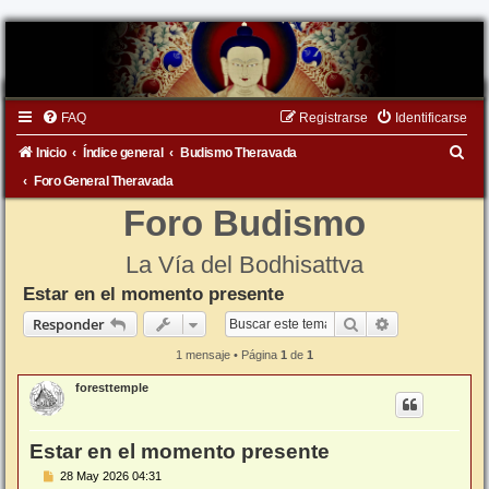
FAQ
Registrarse
Identificarse
B
Inicio
Índice general
Budismo Theravada
u
Foro General Theravada
s
Foro Budismo
c
La Vía del Bodhisattva
a
Estar en el momento presente
r
Buscar
Búsqueda ava
Responder
1 mensaje • Página
1
de
1
foresttemple
Estar en el momento presente
M
28 May 2026 04:31