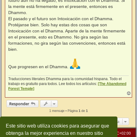
futuro aún no ha llegado, es Intoxicación con el Dhamma. Si
la mente está firmemente en el presente, entonces es
Dhammo.
El pasado y el futuro son Intoxicación con el Dhamma.
Protéjanse bien. Solo hay estas dos cosas que son
Intoxicación con el Dhamma. Aparte de la mente firmemente
en el presente, esto es Dhammo. No gira según las
formaciones, no gira según las convenciones, entonces está
bien.
Que progresen en el Dhamma.
Traducciones literales Dhamma para la comunidad hispana. Todo el
trabajo es gratuito para todos. Lee todos los artículos:
[The Abandoned
Forest Temple]
A
r
r
Responder
i
b
1 mensaje • Página
1
de
1
a
Ir a
Este sitio web utiliza cookies para asegurar que
obtenga la mejor experiencia en nuestro sitio
Inicio
Índice general
Todos los horarios son
UTC+02:00