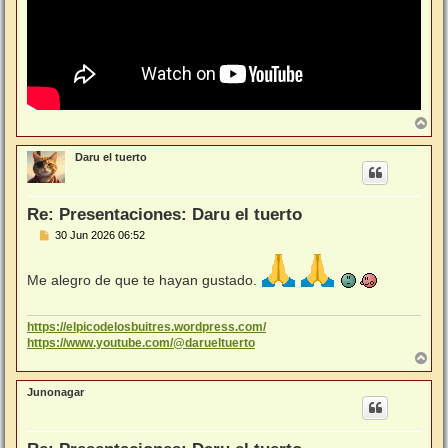
A
r
r
Daru el tuerto
i
b
a
Re: Presentaciones: Daru el tuerto
M
30 Jun 2026 06:52
e
n
s
Me alegro de que te hayan gustado.
a
j
e
https://elpicodelosbuitres.wordpress.com/
https://www.youtube.com/@darueltuerto
A
r
r
Junonagar
i
b
a