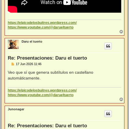
https://elpicodelosbuitres.wordpress.com/
https://www.youtube.com/@darueltuerto
A
r
r
Daru el tuerto
i
b
a
Re: Presentaciones: Daru el tuerto
M
17 Jun 2026 11:46
e
n
Veo que sí que genera subtítulos en castellano
s
automáticamente.
a
j
e
https://elpicodelosbuitres.wordpress.com/
https://www.youtube.com/@darueltuerto
A
r
r
Junonagar
i
b
a
Re: Presentaciones: Daru el tuerto