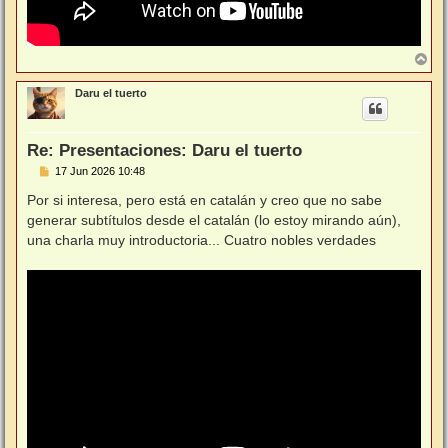
A
r
r
Daru el tuerto
i
b
a
Re: Presentaciones: Daru el tuerto
M
17 Jun 2026 10:48
e
n
Por si interesa, pero está en catalán y creo que no sabe
s
generar subtítulos desde el catalán (lo estoy mirando aún),
a
j
una charla muy introductoria... Cuatro nobles verdades
e