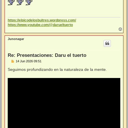
n
s
a
j
e
https://elpicodelosbuitres.wordpress.com/
https://www.youtube.com/@darueltuerto
A
r
r
Junonagar
i
b
a
Re: Presentaciones: Daru el tuerto
M
14 Jun 2026 09:51
e
n
Seguimos profundizando en la naturaleza de la mente.
s
a
j
e