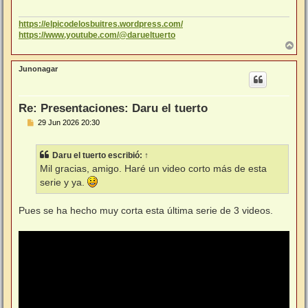
j
e
https://elpicodelosbuitres.wordpress.com/
https://www.youtube.com/@darueltuerto
A
r
r
Junonagar
i
b
a
Re: Presentaciones: Daru el tuerto
M
29 Jun 2026 20:30
e
n
s
Daru el tuerto
escribió:
↑
a
j
Mil gracias, amigo. Haré un video corto más de esta
e
serie y ya.
Pues se ha hecho muy corta esta última serie de 3 videos.