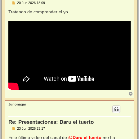
M
20 Jun 2026 18:09
e
n
Tratando de comprender el yo
s
a
j
e
A
r
r
Junonagar
i
b
a
Re: Presentaciones: Daru el tuerto
M
23 Jun 2026 23:17
e
n
Este último video del canal de
@Daru el tuerto
me ha