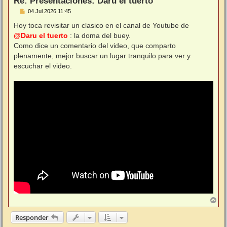
Re: Presentaciones: Daru el tuerto
M
04 Jul 2026 11:45
e
n
Hoy toca revisitar un clasico en el canal de Youtube de
s
@Daru el tuerto
: la doma del buey.
a
j
Como dice un comentario del video, que comparto
e
plenamente, mejor buscar un lugar tranquilo para ver y
escuchar el video.
A
r
r
Responder
i