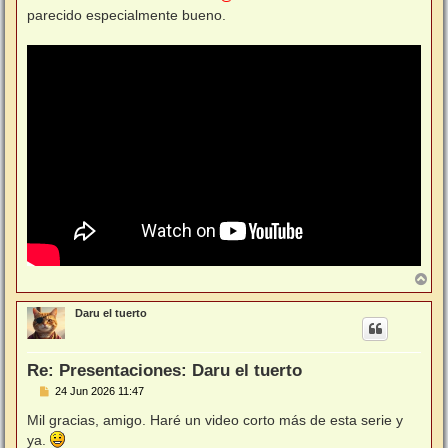
s
parecido especialmente bueno.
a
j
e
A
r
r
Daru el tuerto
i
b
a
Re: Presentaciones: Daru el tuerto
M
24 Jun 2026 11:47
e
n
Mil gracias, amigo. Haré un video corto más de esta serie y
s
ya.
a