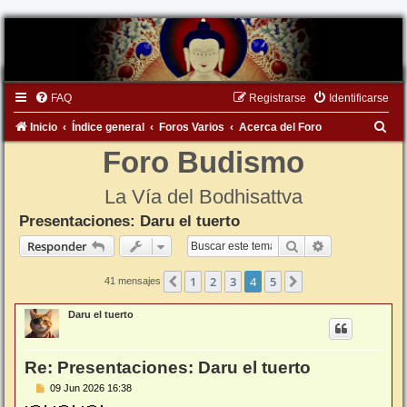
FAQ
Registrarse
Identificarse
B
Inicio
Índice general
Foros Varios
Acerca del Foro
u
Foro Budismo
s
La Vía del Bodhisattva
c
Presentaciones: Daru el tuerto
a
Buscar
Búsqueda ava
Responder
r
1
2
3
4
5
Anterior
Siguiente
41 mensajes
Daru el tuerto
Re: Presentaciones: Daru el tuerto
M
09 Jun 2026 16:38
e