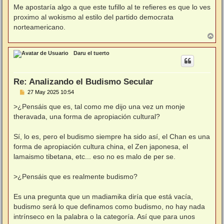
Me apostaría algo a que este tufillo al te refieres es que lo ves
proximo al wokismo al estilo del partido democrata
norteamericano.
A
r
r
Daru el tuerto
i
b
a
Re: Analizando el Budismo Secular
M
27 May 2025 10:54
e
n
>¿Pensáis que es, tal como me dijo una vez un monje
s
theravada, una forma de apropiación cultural?
a
j
e
Sí, lo es, pero el budismo siempre ha sido así, el Chan es una
forma de apropiación cultura china, el Zen japonesa, el
lamaismo tibetana, etc... eso no es malo de per se.
>¿Pensáis que es realmente budismo?
Es una pregunta que un madiamika diría que está vacía,
budismo será lo que definamos como budismo, no hay nada
intrínseco en la palabra o la categoría. Así que para unos