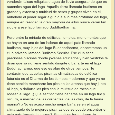
venderán falsas reliquias o agua de lluvia asegurando que es
autentica agua del lago. Aquella tierra llamada budismo es
grande y extensa y multitud de seres y grupos viven en él,
anhelado el poder llegar algún día a lo más profundo del lago,
aunque en realidad la gran mayoría de ellos nunca verán tan
siquiera ese lago llamado Buddhadharma.
Pero entre la miriada de edificios, templos, monumentos que
se hayan en una de las laderas de aquel país llamado
budismo, muy lejos del lago Buddhadharma, encontramos un
club privado llamado Budismo Secular. Ese club tiene
preciosas piscinas donde jóvenes educados y bien vestidos te
dirán que ya no tiene sentido dirigirte o bañarte en el lago
Buddhadharma, que eso es algo de otros tiempos. Te
contarán que aquellas piscinas climatizadas de estética
futurista es el Dharma de los tiempos modernos y que ya no
tiene sentido mancharte los pies en las arenas que hay junto
al lago, o dañarte los pies con la multitud de rocas que
rodean el lago. ¿Que sentido tiene bañarse en un lago frio y
oscuro, a merced de las corrientes, de las olas, de la fauna
marina? ¿No es acaso mucho mejor bañarse en el agua
climatizada de la mejores piscinas que se puede encontrar en
este pais llamado budismo? Simpaticos formadores, te