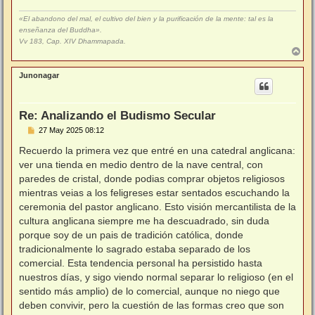
«El abandono del mal, el cultivo del bien y la purificación de la mente: tal es la
enseñanza del Buddha».
Vv 183, Cap. XIV Dhammapada.
A
r
r
Junonagar
i
b
a
Re: Analizando el Budismo Secular
M
27 May 2025 08:12
e
n
Recuerdo la primera vez que entré en una catedral anglicana:
s
ver una tienda en medio dentro de la nave central, con
a
j
paredes de cristal, donde podias comprar objetos religiosos
e
mientras veias a los feligreses estar sentados escuchando la
ceremonia del pastor anglicano. Esto visión mercantilista de la
cultura anglicana siempre me ha descuadrado, sin duda
porque soy de un pais de tradición católica, donde
tradicionalmente lo sagrado estaba separado de los
comercial. Esta tendencia personal ha persistido hasta
nuestros días, y sigo viendo normal separar lo religioso (en el
sentido más amplio) de lo comercial, aunque no niego que
deben convivir, pero la cuestión de las formas creo que son