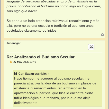
lenguaje de verdades absolutas en pro de un énfasis en la
praxis, concibiendo el budismo no como algo en lo que creer,
sino algo que hacer.
Se pone a un lado creencias relativas al renacimiento y más
allá, pero no es una escuela o tradición al uso, con unos
postulados claramente definidos.
A
r
r
Junonagar
i
b
a
Re: Analizando el Budismo Secular
M
27 May 2025 10:46
e
n
s
Carl Sagan
escribió:
↑
a
j
Hace tiempo me acerqué al budismo secular, me
e
parecía atractiva la idea de un budismo sin planos de
existencia ni renacimientos. Sin embargo en la
aproximación superficial que hice le encontré cierto
tufillo ideológico que rechazo, por lo que me alejé
definitivamente.