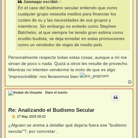
Junonagar
escribió:
↑
En el caso del budismo secular entiendo que como
cualquier grupo nesesita medios para financiar los
costes de su y las necesidades de sus grupos y
miembros. Sin embargo no entiedo como Stephen
Batchelor, al que siempre he tenido gran estima como
erudito budista, se deja enredar en estas promociones
como un vendedor de viajes de medio pelo.
Personalmente respecto todas estas cosas, aunque a mí me
sirvan de poco o nada. Quizá a otros les resulte de provecho.
Mientras no intenten venderme la moto de que es algo
'imprescindible' nos llevaremos bien
A
r
r
Daru el tuerto
i
b
a
Re: Analizando el Budismo Secular
M
27 May 2025 09:22
e
n
¿Alguien se anima a detallar qué dejaría fuera ese "budismo
s
secular"?, por concretar...
a
j