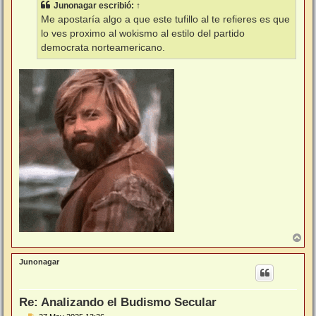
Junonagar
escribió:
↑
a
j
Me apostaría algo a que este tufillo al te refieres es que
e
lo ves proximo al wokismo al estilo del partido
democrata norteamericano.
A
r
r
Junonagar
i
b
a
Re: Analizando el Budismo Secular
M