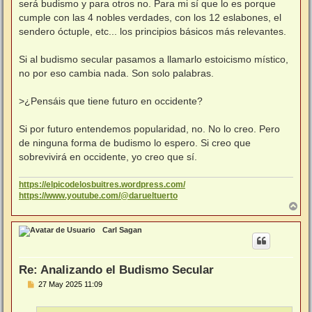
será budismo y para otros no. Para mi sí que lo es porque
cumple con las 4 nobles verdades, con los 12 eslabones, el
sendero óctuple, etc... los principios básicos más relevantes.
Si al budismo secular pasamos a llamarlo estoicismo místico,
no por eso cambia nada. Son solo palabras.
>¿Pensáis que tiene futuro en occidente?
Si por futuro entendemos popularidad, no. No lo creo. Pero
de ninguna forma de budismo lo espero. Si creo que
sobrevivirá en occidente, yo creo que sí.
https://elpicodelosbuitres.wordpress.com/
https://www.youtube.com/@darueltuerto
A
r
r
Carl Sagan
i
b
a
Re: Analizando el Budismo Secular
M
27 May 2025 11:09
e
n
s