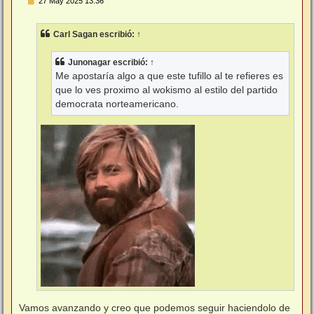
27 May 2025 13:36
e
n
s
Carl Sagan
escribió:
↑
a
j
e
Junonagar
escribió:
↑
Me apostaría algo a que este tufillo al te refieres es
que lo ves proximo al wokismo al estilo del partido
democrata norteamericano.
Vamos avanzando y creo que podemos seguir haciendolo de