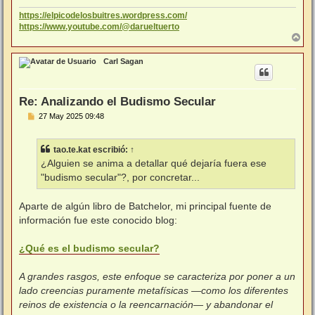
e
https://elpicodelosbuitres.wordpress.com/
https://www.youtube.com/@darueltuerto
A
r
r
Carl Sagan
i
b
a
Re: Analizando el Budismo Secular
M
27 May 2025 09:48
e
n
s
tao.te.kat
escribió:
↑
a
j
¿Alguien se anima a detallar qué dejaría fuera ese
e
"budismo secular"?, por concretar...
Aparte de algún libro de Batchelor, mi principal fuente de
información fue este conocido blog:
¿Qué es el budismo secular?
A grandes rasgos, este enfoque se caracteriza por poner a un
lado creencias puramente metafísicas —como los diferentes
reinos de existencia o la reencarnación— y abandonar el