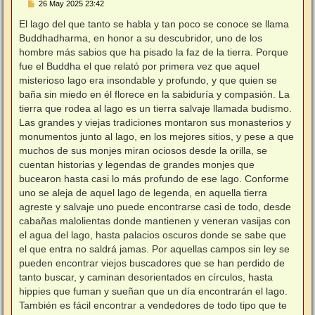
M
26 May 2025 23:42
e
n
El lago del que tanto se habla y tan poco se conoce se llama
s
Buddhadharma, en honor a su descubridor, uno de los
a
j
hombre más sabios que ha pisado la faz de la tierra. Porque
e
fue el Buddha el que relató por primera vez que aquel
misterioso lago era insondable y profundo, y que quien se
baña sin miedo en él florece en la sabiduría y compasión. La
tierra que rodea al lago es un tierra salvaje llamada budismo.
Las grandes y viejas tradiciones montaron sus monasterios y
monumentos junto al lago, en los mejores sitios, y pese a que
muchos de sus monjes miran ociosos desde la orilla, se
cuentan historias y legendas de grandes monjes que
bucearon hasta casi lo más profundo de ese lago. Conforme
uno se aleja de aquel lago de legenda, en aquella tierra
agreste y salvaje uno puede encontrarse casi de todo, desde
cabañas malolientas donde mantienen y veneran vasijas con
el agua del lago, hasta palacios oscuros donde se sabe que
el que entra no saldrá jamas. Por aquellas campos sin ley se
pueden encontrar viejos buscadores que se han perdido de
tanto buscar, y caminan desorientados en círculos, hasta
hippies que fuman y sueñan que un día encontrarán el lago.
También es fácil encontrar a vendedores de todo tipo que te