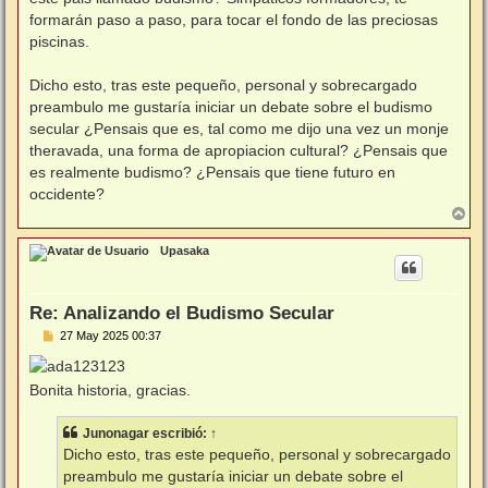
formarán paso a paso, para tocar el fondo de las preciosas
piscinas.
Dicho esto, tras este pequeño, personal y sobrecargado
preambulo me gustaría iniciar un debate sobre el budismo
secular ¿Pensais que es, tal como me dijo una vez un monje
theravada, una forma de apropiacion cultural? ¿Pensais que
es realmente budismo? ¿Pensais que tiene futuro en
occidente?
A
r
r
Upasaka
i
b
a
Re: Analizando el Budismo Secular
M
27 May 2025 00:37
e
n
s
Bonita historia, gracias.
a
j
e
Junonagar
escribió:
↑
Dicho esto, tras este pequeño, personal y sobrecargado
preambulo me gustaría iniciar un debate sobre el