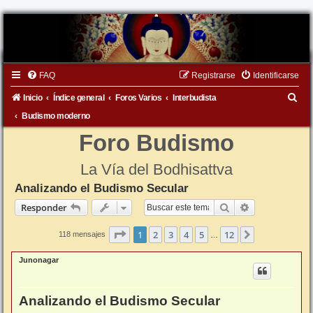
FAQ
Registrarse
Identificarse
B
Inicio
Índice general
Foros Varios
Interbudista
u
Budismo moderno
s
Foro Budismo
c
La Vía del Bodhisattva
a
Analizando el Budismo Secular
r
Buscar
Búsqueda ava
Responder
Página
1
de
12
1
2
3
4
5
12
Siguiente
118 mensajes
…
Junonagar
Analizando el Budismo Secular