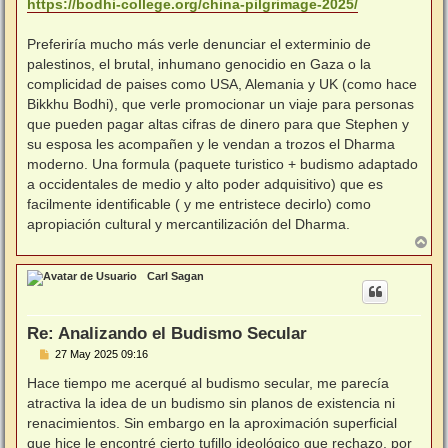
https://bodhi-college.org/china-pilgrimage-2025/
Preferiría mucho más verle denunciar el exterminio de
palestinos, el brutal, inhumano genocidio en Gaza o la
complicidad de paises como USA, Alemania y UK (como hace
Bikkhu Bodhi), que verle promocionar un viaje para personas
que pueden pagar altas cifras de dinero para que Stephen y
su esposa les acompañen y le vendan a trozos el Dharma
moderno. Una formula (paquete turistico + budismo adaptado
a occidentales de medio y alto poder adquisitivo) que es
facilmente identificable ( y me entristece decirlo) como
apropiación cultural y mercantilización del Dharma.
A
r
r
Carl Sagan
i
b
a
Re: Analizando el Budismo Secular
M
27 May 2025 09:16
e
n
Hace tiempo me acerqué al budismo secular, me parecía
s
atractiva la idea de un budismo sin planos de existencia ni
a
j
renacimientos. Sin embargo en la aproximación superficial
e
que hice le encontré cierto tufillo ideológico que rechazo, por