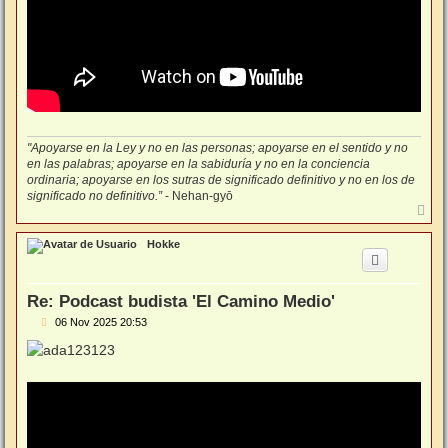
"Apoyarse en la Ley y no en las personas; apoyarse en el sentido y no
en las palabras; apoyarse en la sabiduría y no en la conciencia
ordinaria; apoyarse en los sutras de significado definitivo y no en los de
significado no definitivo.”
- Nehan-gyō
A
r
r
Hokke
i
b
a
Re: Podcast budista 'El Camino Medio'
M
06 Nov 2025 20:53
e
n
s
a
j
e