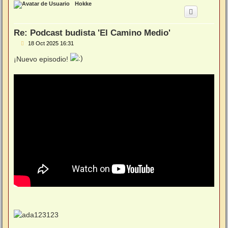
r
Hokke
i
b
a
Re: Podcast budista 'El Camino Medio'
M
18 Oct 2025 16:31
e
n
¡Nuevo episodio!
s
a
j
e