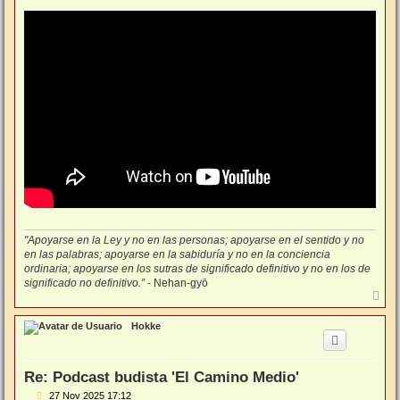
a
j
e
"Apoyarse en la Ley y no en las personas; apoyarse en el sentido y no
en las palabras; apoyarse en la sabiduría y no en la conciencia
ordinaria; apoyarse en los sutras de significado definitivo y no en los de
significado no definitivo.”
- Nehan-gyō
A
r
r
Hokke
i
b
a
Re: Podcast budista 'El Camino Medio'
M
27 Nov 2025 17:12