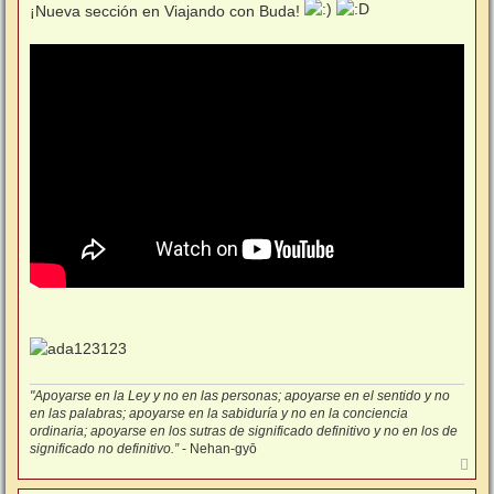
n
¡Nueva sección en Viajando con Buda!
s
a
j
e
"Apoyarse en la Ley y no en las personas; apoyarse en el sentido y no
en las palabras; apoyarse en la sabiduría y no en la conciencia
ordinaria; apoyarse en los sutras de significado definitivo y no en los de
significado no definitivo.”
- Nehan-gyō
A
r