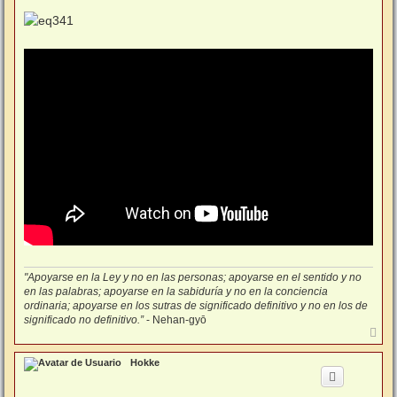
e
n
s
a
j
e
"Apoyarse en la Ley y no en las personas; apoyarse en el sentido y no
en las palabras; apoyarse en la sabiduría y no en la conciencia
ordinaria; apoyarse en los sutras de significado definitivo y no en los de
significado no definitivo.”
- Nehan-gyō
A
r
r
Hokke
i
b
a