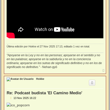
Última edición por
Hokke
el 27 Nov 2025 17:13, editado 1 vez en total.
"Apoyarse en la Ley y no en las personas; apoyarse en el sentido y no
en las palabras; apoyarse en la sabiduría y no en la conciencia
ordinaria; apoyarse en los sutras de significado definitivo y no en los de
significado no definitivo.”
- Nehan-gyō
A
r
r
Hokke
i
b
a
Re: Podcast budista 'El Camino Medio'
M
13 Nov 2025 16:22
e
n
s