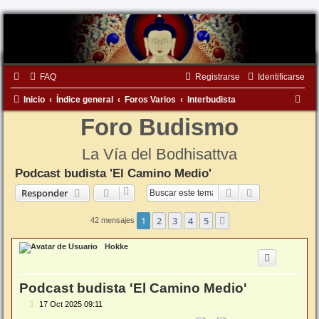
FAQ
Registrarse
Identificarse
B
Inicio
Índice general
Foros Varios
Interbudista
u
Foro Budismo
s
La Vía del Bodhisattva
c
Podcast budista 'El Camino Medio'
a
Buscar
Búsqueda ava
Responder
r
1
2
3
4
5
Siguiente
42 mensajes
Hokke
Podcast budista 'El Camino Medio'
M
17 Oct 2025 09:11
e