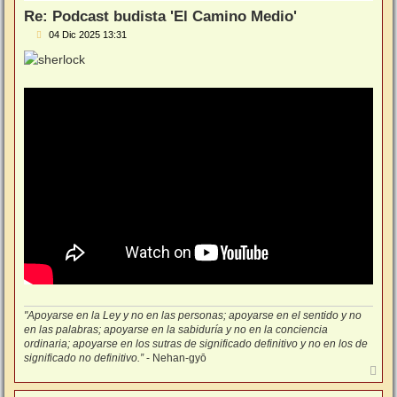
Re: Podcast budista 'El Camino Medio'
M
04 Dic 2025 13:31
e
n
s
a
j
e
"Apoyarse en la Ley y no en las personas; apoyarse en el sentido y no
en las palabras; apoyarse en la sabiduría y no en la conciencia
ordinaria; apoyarse en los sutras de significado definitivo y no en los de
significado no definitivo.”
- Nehan-gyō
A
r
r