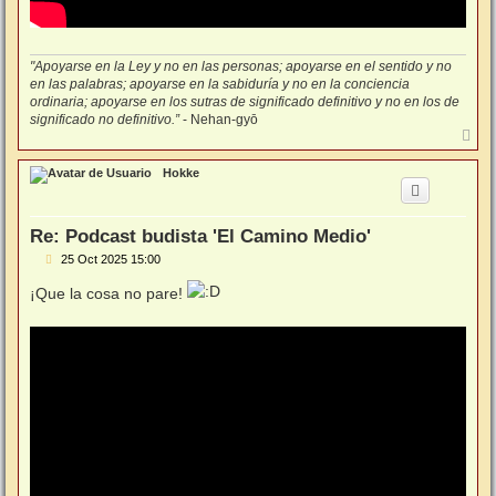
"Apoyarse en la Ley y no en las personas; apoyarse en el sentido y no
en las palabras; apoyarse en la sabiduría y no en la conciencia
ordinaria; apoyarse en los sutras de significado definitivo y no en los de
significado no definitivo.”
- Nehan-gyō
A
r
r
Hokke
i
b
a
Re: Podcast budista 'El Camino Medio'
M
25 Oct 2025 15:00
e
n
¡Que la cosa no pare!
s
a
j
e