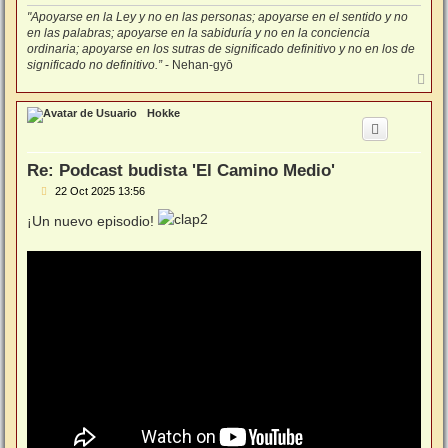
"Apoyarse en la Ley y no en las personas; apoyarse en el sentido y no
en las palabras; apoyarse en la sabiduría y no en la conciencia
ordinaria; apoyarse en los sutras de significado definitivo y no en los de
significado no definitivo.”
- Nehan-gyō
A
r
r
Hokke
i
b
a
Re: Podcast budista 'El Camino Medio'
M
22 Oct 2025 13:56
e
n
¡Un nuevo episodio!
s
a
j
e