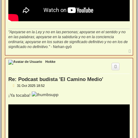
"Apoyarse en la Ley y no en las personas; apoyarse en el sentido y no
en las palabras; apoyarse en la sabiduría y no en la conciencia
ordinaria; apoyarse en los sutras de significado definitivo y no en los de
significado no definitivo.”
- Nehan-gyō
A
r
r
Hokke
i
b
a
Re: Podcast budista 'El Camino Medio'
M
31 Oct 2025 18:52
e
n
¡Ya tocaba!
s
a
j
e