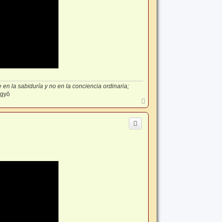
en la sabiduría y no en la conciencia ordinaria;
-gyō
A
r
r
i
b
a