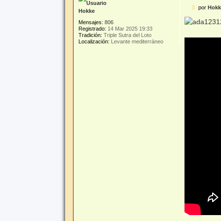
M
por
Hokk
Hokke
e
n
Mensajes:
806
s
Registrado:
14 Mar 2025 19:33
a
Tradición:
Triple Sutra del Loto
j
Localización:
Levante mediterráneo
e