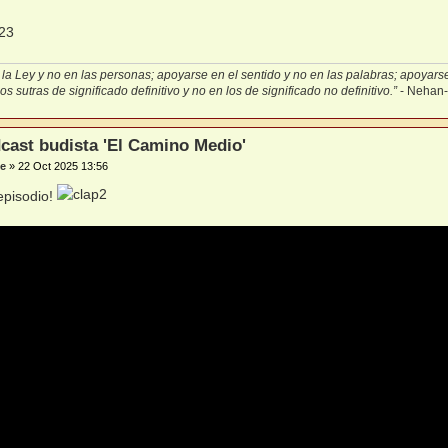
la Ley y no en las personas; apoyarse en el sentido y no en las palabras; apoyarse 
s sutras de significado definitivo y no en los de significado no definitivo.”
- Nehan
cast budista 'El Camino Medio'
e
»
22 Oct 2025 13:56
episodio!