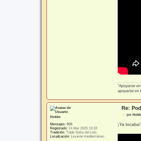
"Apoyarse en 
apoyarse en lo
Re: Pod
M
por
Hokk
Hokke
e
n
¡Ya tocaba
Mensajes:
806
s
Registrado:
14 Mar 2025 19:33
a
Tradición:
Triple Sutra del Loto
j
Localización:
Levante mediterráneo
e