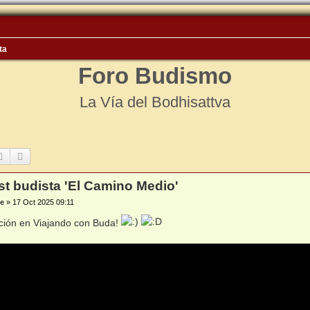
ta
Foro Budismo
La Vía del Bodhisattva
Buscar
Búsqueda avanzada
t budista 'El Camino Medio'
e
»
17 Oct 2025 09:11
ción en Viajando con Buda!