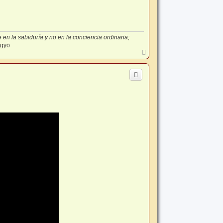
en la sabiduría y no en la conciencia ordinaria;
-gyō
A
r
r
i
b
a