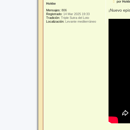
M
por
Hokk
Hokke
e
n
¡Nuevo epi
Mensajes:
806
s
Registrado:
14 Mar 2025 19:33
a
Tradición:
Triple Sutra del Loto
j
Localización:
Levante mediterráneo
e