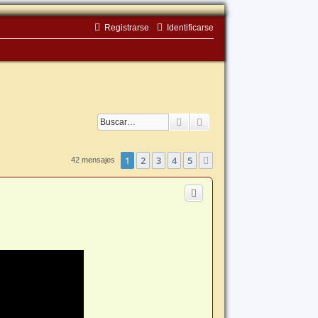
Registrarse
Identificarse
Buscar
Búsqueda avanzada
1
2
3
4
5
Siguiente
42 mensajes