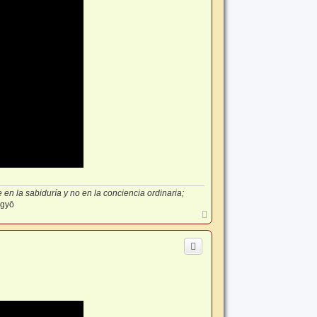
en la sabiduría y no en la conciencia ordinaria;
-gyō
A
r
r
i
b
a