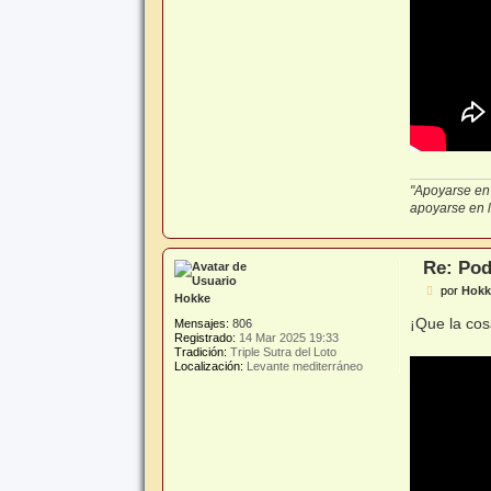
"Apoyarse en 
apoyarse en lo
Re: Pod
M
por
Hokk
Hokke
e
n
¡Que la co
Mensajes:
806
s
Registrado:
14 Mar 2025 19:33
a
Tradición:
Triple Sutra del Loto
j
Localización:
Levante mediterráneo
e