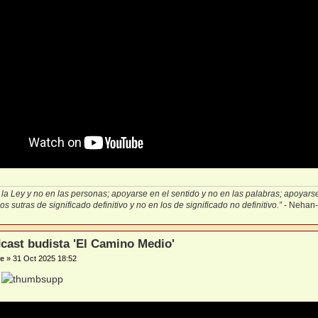
la Ley y no en las personas; apoyarse en el sentido y no en las palabras; apoyarse 
s sutras de significado definitivo y no en los de significado no definitivo.”
- Nehan
cast budista 'El Camino Medio'
e
»
31 Oct 2025 18:52
!