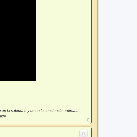
en la sabiduría y no en la conciencia ordinaria;
-gyō
A
r
r
i
b