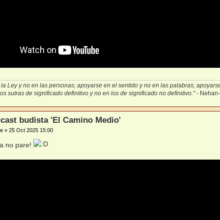
la Ley y no en las personas; apoyarse en el sentido y no en las palabras; apoyarse 
s sutras de significado definitivo y no en los de significado no definitivo.”
- Nehan
cast budista 'El Camino Medio'
e
»
25 Oct 2025 15:00
sa no pare!