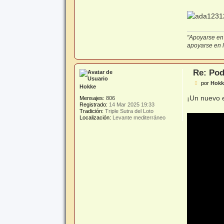
"Apoyarse en 
apoyarse en lo
Re: Pod
M
por
Hokk
Hokke
e
n
¡Un nuevo 
Mensajes:
806
s
Registrado:
14 Mar 2025 19:33
a
Tradición:
Triple Sutra del Loto
j
Localización:
Levante mediterráneo
e