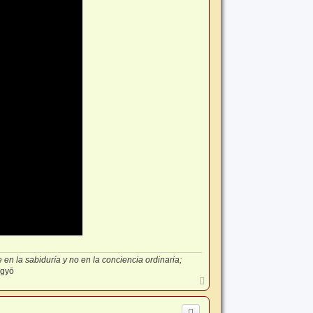
en la sabiduría y no en la conciencia ordinaria;
-gyō
A
r
r
i