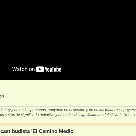
la Ley y no en las personas; apoyarse en el sentido y no en las palabras; apoyarse 
s sutras de significado definitivo y no en los de significado no definitivo.”
- Nehan
cast budista 'El Camino Medio'