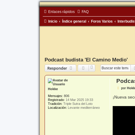
Enlaces rápidos
FAQ
Inicio
Índice general
Foros Varios
Interbudis
Podcast budista 'El Camino Medio'
Responder
Podcas
M
por
Hokk
Hokke
e
n
Mensajes:
806
¡Nueva sec
s
Registrado:
14 Mar 2025 19:33
a
Tradición:
Triple Sutra del Loto
j
Localización:
Levante mediterráneo
e