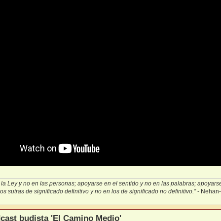
la Ley y no en las personas; apoyarse en el sentido y no en las palabras; apoyarse 
s sutras de significado definitivo y no en los de significado no definitivo.”
- Nehan
cast budista 'El Camino Medio'