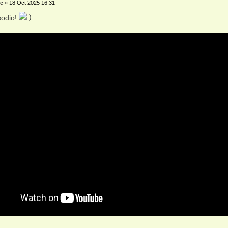
e
»
18 Oct 2025 16:31
sodio!