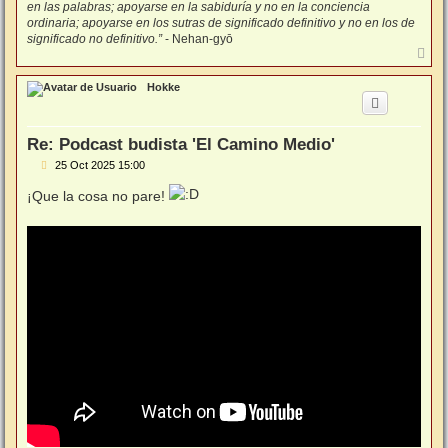
en las palabras; apoyarse en la sabiduría y no en la conciencia
ordinaria; apoyarse en los sutras de significado definitivo y no en los de
significado no definitivo.”
- Nehan-gyō
A
r
r
Hokke
i
b
a
Re: Podcast budista 'El Camino Medio'
M
25 Oct 2025 15:00
e
n
¡Que la cosa no pare!
s
a
j
e