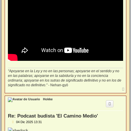
e
"Apoyarse en la Ley y no en las personas; apoyarse en el sentido y no
en las palabras; apoyarse en la sabiduría y no en la conciencia
ordinaria; apoyarse en los sutras de significado definitivo y no en los de
significado no definitivo.”
- Nehan-gyō
A
r
r
Hokke
i
b
a
Re: Podcast budista 'El Camino Medio'
M
04 Dic 2025 13:31
e
n