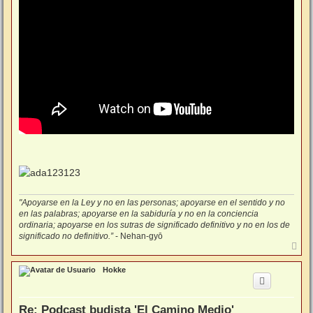
"Apoyarse en la Ley y no en las personas; apoyarse en el sentido y no
en las palabras; apoyarse en la sabiduría y no en la conciencia
ordinaria; apoyarse en los sutras de significado definitivo y no en los de
significado no definitivo.”
- Nehan-gyō
A
r
r
Hokke
i
b
a
Re: Podcast budista 'El Camino Medio'