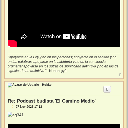
"Apoyarse en la Ley y no en las personas; apoyarse en el sentido y no
en las palabras; apoyarse en la sabiduría y no en la conciencia
ordinaria; apoyarse en los sutras de significado definitivo y no en los de
significado no definitivo.”
- Nehan-gyō
A
r
r
Hokke
i
b
a
Re: Podcast budista 'El Camino Medio'
M
27 Nov 2025 17:12
e
n
s
a
j