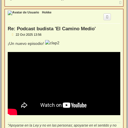
A
r
r
Hokke
i
b
a
Re: Podcast budista 'El Camino Medio'
M
22 Oct 2025 13:56
e
n
¡Un nuevo episodio!
s
a
j
e
"Apoyarse en la Ley y no en las personas; apoyarse en el sentido y no