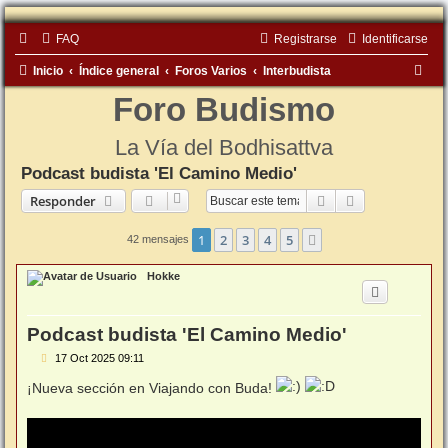
FAQ
Registrarse
Identificarse
B
Inicio
Índice general
Foros Varios
Interbudista
u
Foro Budismo
s
La Vía del Bodhisattva
c
Podcast budista 'El Camino Medio'
a
Buscar
Búsqueda ava
Responder
r
1
2
3
4
5
Siguiente
42 mensajes
Hokke
Podcast budista 'El Camino Medio'
M
17 Oct 2025 09:11
e
n
¡Nueva sección en Viajando con Buda!
s
a
j
e