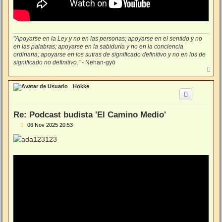
"Apoyarse en la Ley y no en las personas; apoyarse en el sentido y no
en las palabras; apoyarse en la sabiduría y no en la conciencia
ordinaria; apoyarse en los sutras de significado definitivo y no en los de
significado no definitivo.”
- Nehan-gyō
A
r
r
Hokke
i
b
a
Re: Podcast budista 'El Camino Medio'
M
06 Nov 2025 20:53
e
n
s
a
j
e