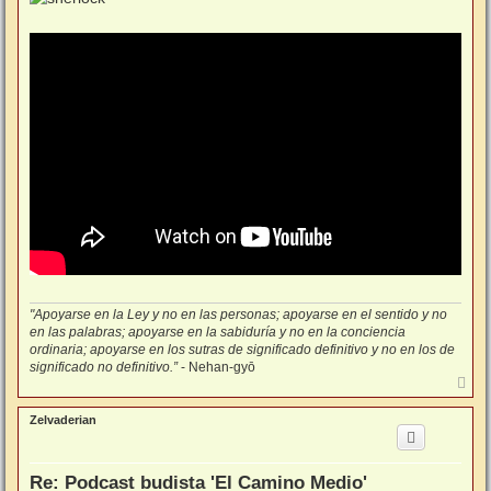
s
a
j
e
"Apoyarse en la Ley y no en las personas; apoyarse en el sentido y no
en las palabras; apoyarse en la sabiduría y no en la conciencia
ordinaria; apoyarse en los sutras de significado definitivo y no en los de
significado no definitivo.”
- Nehan-gyō
A
r
r
Zelvaderian
i
b
a
Re: Podcast budista 'El Camino Medio'