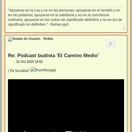
"Apoyarse en la Ley y no en las personas; apoyarse en el sentido y no
en las palabras; apoyarse en la sabiduría y no en la conciencia
ordinaria; apoyarse en los sutras de significado definitivo y no en los de
significado no definitivo.”
- Nehan-gyō
A
r
r
Hokke
i
b
a
Re: Podcast budista 'El Camino Medio'
M
31 Oct 2025 18:52
e
n
¡Ya tocaba!
s
a
j
e