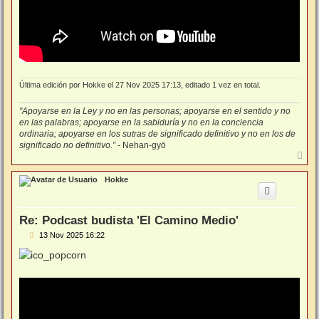
Última edición por
Hokke
el 27 Nov 2025 17:13, editado 1 vez en total.
"Apoyarse en la Ley y no en las personas; apoyarse en el sentido y no
en las palabras; apoyarse en la sabiduría y no en la conciencia
ordinaria; apoyarse en los sutras de significado definitivo y no en los de
significado no definitivo.”
- Nehan-gyō
A
r
r
Hokke
i
b
a
Re: Podcast budista 'El Camino Medio'
M
13 Nov 2025 16:22
e
n
s
a
j
e