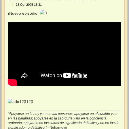
M
18 Oct 2025 16:31
e
n
¡Nuevo episodio!
s
a
j
e
"Apoyarse en la Ley y no en las personas; apoyarse en el sentido y no
en las palabras; apoyarse en la sabiduría y no en la conciencia
ordinaria; apoyarse en los sutras de significado definitivo y no en los de
significado no definitivo.”
- Nehan-gyō