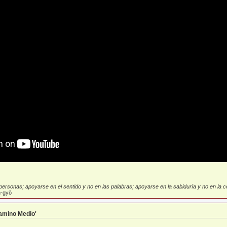
ersonas; apoyarse en el sentido y no en las palabras; apoyarse en la sabiduría y no en la con
-gyō
Camino Medio'