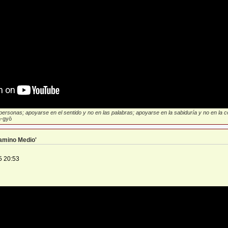
ersonas; apoyarse en el sentido y no en las palabras; apoyarse en la sabiduría y no en la con
-gyō
Camino Medio'
5 20:53