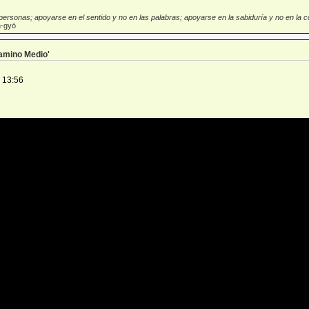
ersonas; apoyarse en el sentido y no en las palabras; apoyarse en la sabiduría y no en la con
-gyō
Camino Medio'
 13:56