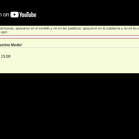
ersonas; apoyarse en el sentido y no en las palabras; apoyarse en la sabiduría y no en la con
-gyō
Camino Medio'
 15:00