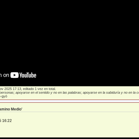
ov 2025 17:13, editado 1 vez en total.
ersonas; apoyarse en el sentido y no en las palabras; apoyarse en la sabiduría y no en la con
-gyō
Camino Medio'
5 16:22