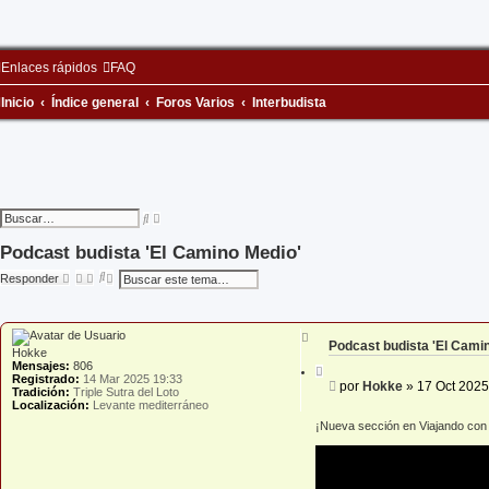
Enlaces rápidos
FAQ
Inicio
Índice general
Foros Varios
Interbudista
B
B
ú
u
s
s
Podcast budista 'El Camino Medio'
q
c
u
a
B
B
Responder
e
r
u
ú
d
s
s
a
c
q
a
a
u
v
A
r
e
a
Podcast budista 'El Cami
r
Hokke
d
n
r
Mensajes:
806
a
C
z
i
Registrado:
14 Mar 2025 19:33
a
i
a
M
por
Hokke
»
17 Oct 2025
b
Tradición:
Triple Sutra del Loto
v
t
d
a
e
Localización:
Levante mediterráneo
a
a
a
n
n
r
¡Nueva sección en Viajando con
z
s
a
a
d
j
a
e