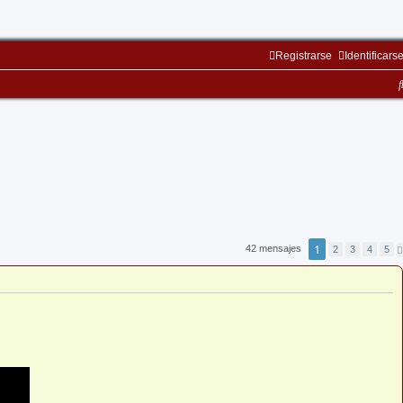
Registrarse
Identificars
1
42 mensajes
2
3
4
5