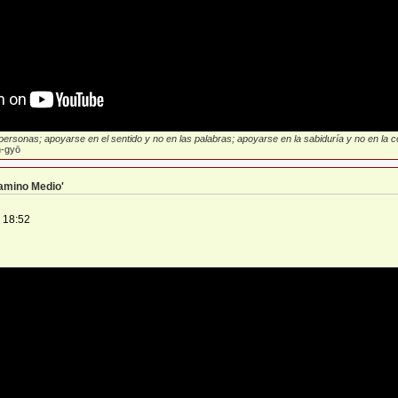
ersonas; apoyarse en el sentido y no en las palabras; apoyarse en la sabiduría y no en la con
-gyō
Camino Medio'
 18:52