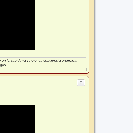
en la sabiduría y no en la conciencia ordinaria;
-gyō
A
r
r
i
b
a