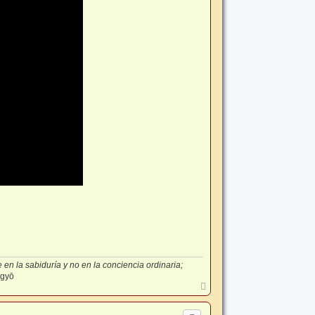
en la sabiduría y no en la conciencia ordinaria;
-gyō
A
r
r