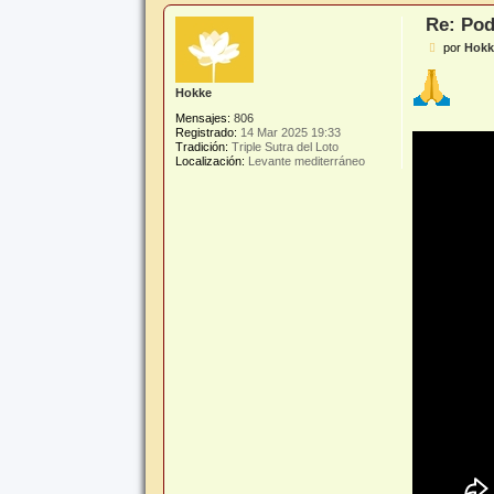
Re: Pod
M
por
Hokk
e
n
s
Hokke
a
j
Mensajes:
806
e
Registrado:
14 Mar 2025 19:33
Tradición:
Triple Sutra del Loto
Localización:
Levante mediterráneo