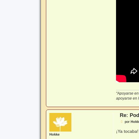
"Apoyarse en 
apoyarse en lo
Re: Pod
M
por
Hokk
e
n
¡Ya tocaba
s
Hokke
a