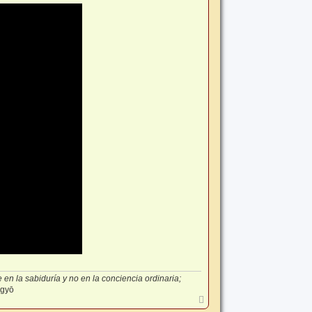
en la sabiduría y no en la conciencia ordinaria;
-gyō
A
r