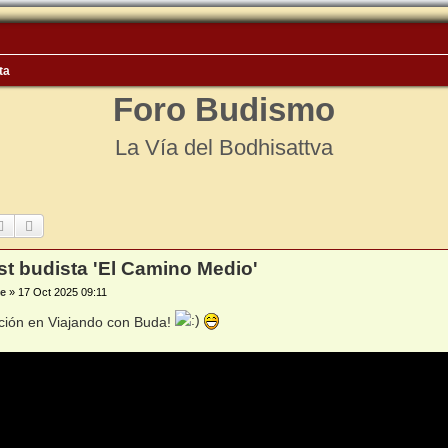
ta
Foro Budismo
La Vía del Bodhisattva
Buscar
Búsqueda avanzada
t budista 'El Camino Medio'
e
»
17 Oct 2025 09:11
ción en Viajando con Buda!