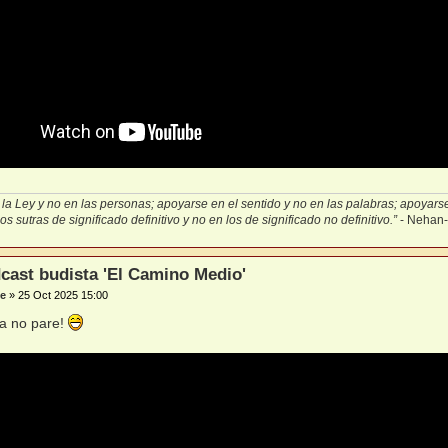
la Ley y no en las personas; apoyarse en el sentido y no en las palabras; apoyarse 
s sutras de significado definitivo y no en los de significado no definitivo.”
- Nehan
cast budista 'El Camino Medio'
e
»
25 Oct 2025 15:00
sa no pare!