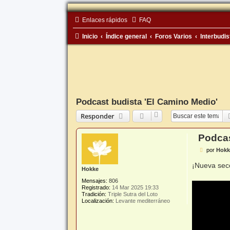
Enlaces rápidos
FAQ
Inicio
Índice general
Foros Varios
Interbudis
Podcast budista 'El Camino Medio'
Responder
Podcas
M
por
Hokk
e
n
¡Nueva sec
Hokke
s
a
Mensajes:
806
j
Registrado:
14 Mar 2025 19:33
e
Tradición:
Triple Sutra del Loto
Localización:
Levante mediterráneo