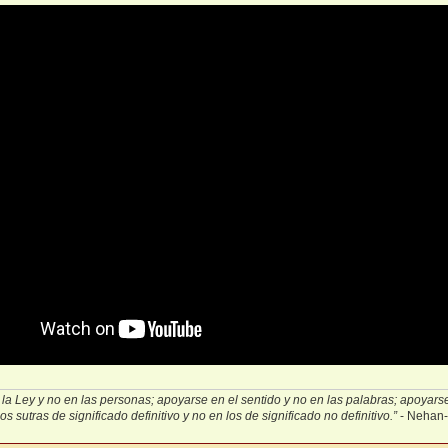
la Ley y no en las personas; apoyarse en el sentido y no en las palabras; apoyarse 
s sutras de significado definitivo y no en los de significado no definitivo.”
- Nehan