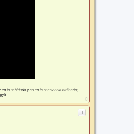
en la sabiduría y no en la conciencia ordinaria;
-gyō
A
r
r
i
b
a