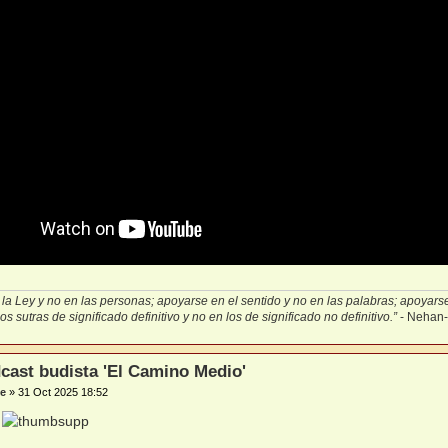
la Ley y no en las personas; apoyarse en el sentido y no en las palabras; apoyarse 
s sutras de significado definitivo y no en los de significado no definitivo.”
- Nehan
cast budista 'El Camino Medio'
e
»
31 Oct 2025 18:52
!