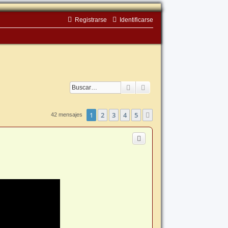
Registrarse
Identificarse
Buscar
Búsqueda avanzada
1
2
3
4
5
Siguiente
42 mensajes