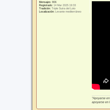
j
Mensajes:
806
e
Registrado:
14 Mar 2025 19:33
Tradición:
Triple Sutra del Loto
Localización:
Levante mediterráneo
"Apoyarse en 
apoyarse en lo