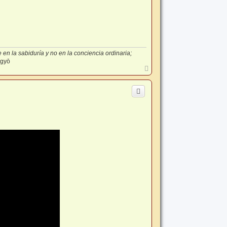
en la sabiduría y no en la conciencia ordinaria;
-gyō
A
r
r
i
b
a