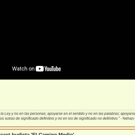
la Ley y no en las personas; apoyarse en el sentido y no en las palabras; apoyarse 
s sutras de significado definitivo y no en los de significado no definitivo.”
- Nehan
cast budista 'El Camino Medio'