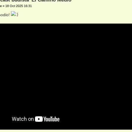
e
»
18 Oct 2025 16:31
sodio!