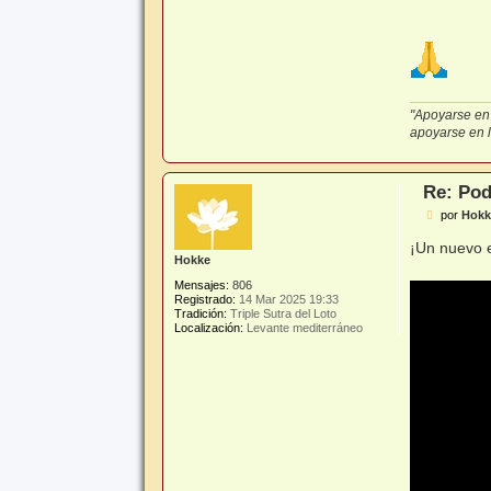
"Apoyarse en 
apoyarse en lo
Re: Pod
M
por
Hokk
e
n
¡Un nuevo 
s
Hokke
a
j
Mensajes:
806
e
Registrado:
14 Mar 2025 19:33
Tradición:
Triple Sutra del Loto
Localización:
Levante mediterráneo