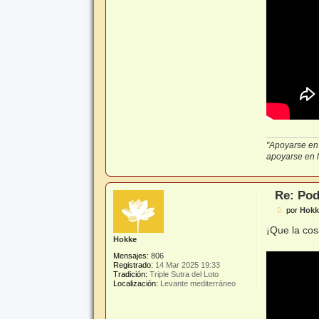
"Apoyarse en 
apoyarse en lo
Re: Pod
M
por
Hokk
e
n
¡Que la co
s
Hokke
a
j
Mensajes:
806
e
Registrado:
14 Mar 2025 19:33
Tradición:
Triple Sutra del Loto
Localización:
Levante mediterráneo